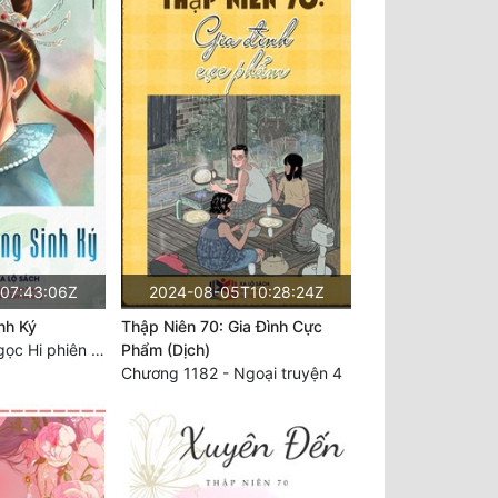
07:43:06Z
2024-08-05T10:28:24Z
nh Ký
Thập Niên 70: Gia Đình Cực
Chương 2286: Ngọc Hi phiên ngoại (40)
Phẩm (Dịch)
Chương 1182 - Ngoại truyện 4