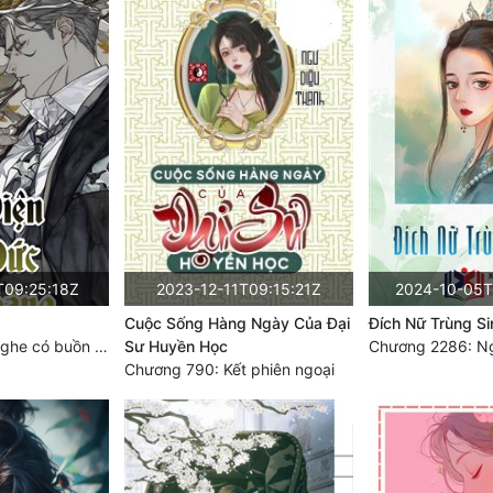
T09:25:18Z
2023-12-11T09:15:21Z
2024-10-05T
Cuộc Sống Hàng Ngày Của Đại
Đích Nữ Trùng Si
Chương 1993: Nghe có buồn cười không?
Sư Huyền Học
Chương 790: Kết phiên ngoại