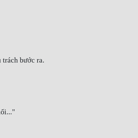
 trách bước ra.
ối..."