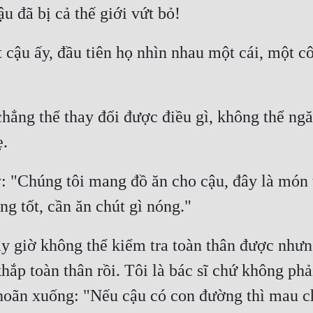
u đã bị cả thế giới vứt bỏ!
 cậu ấy, đầu tiên họ nhìn nhau một cái, một cô
ẳng thể thay đổi được điều gì, không thể ngăn
ẹ.
: "Chúng tôi mang đồ ăn cho cậu, đây là món t
ng tốt, cần ăn chút gì nóng."
ây giờ không thể kiểm tra toàn thân được nhưn
ắp toàn thân rồi. Tôi là bác sĩ chứ không phải 
hoãn xuống: "Nếu cậu có con đường thì mau ch