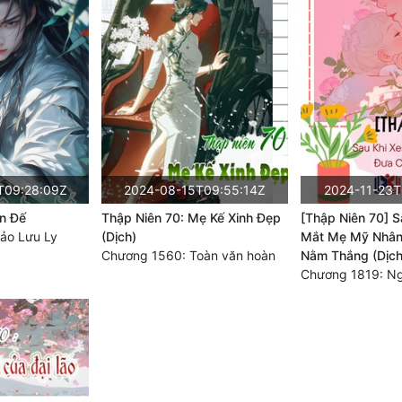
T09:28:09Z
2024-08-15T09:55:14Z
2024-11-23T
n Đế
Thập Niên 70: Mẹ Kế Xinh Đẹp
[Thập Niên 70] S
ảo Lưu Ly
(Dịch)
Mắt Mẹ Mỹ Nhân
Chương 1560: Toàn văn hoàn
Nằm Thắng (Dịch