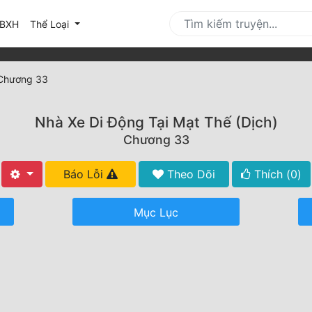
urrent)
BXH
Thể Loại
Chương 33
Nhà Xe Di Động Tại Mạt Thế (Dịch)
Chương 33
Báo Lỗi
Theo Dõi
Thích (
0
)
Mục Lục