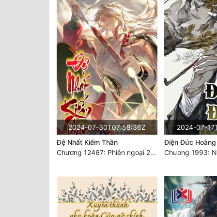
2024-07-30T07:58:36Z
2024-07-17
Đệ Nhất Kiếm Thần
Điện Đức Hoàng
Chương 12467: Phiên ngoại 20: Sinh nhật vui vẻ - Hoàn