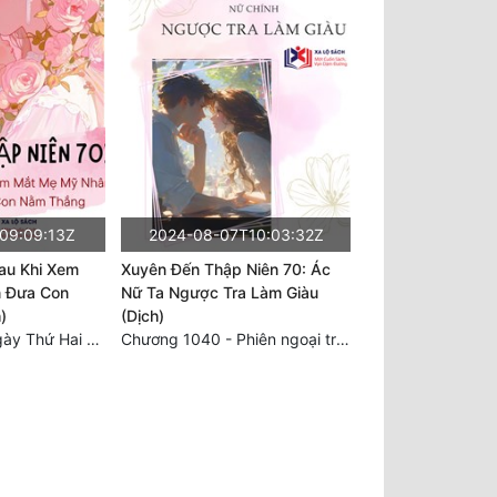
09:09:13Z
2024-08-07T10:03:32Z
au Khi Xem
Xuyên Đến Thập Niên 70: Ác
 Đưa Con
Nữ Ta Ngược Tra Làm Giàu
)
(Dịch)
Chương 1819: Ngày Thứ Hai Trăm Lẻ Sáu Xuyên Không 4
Chương 1040 - Phiên ngoại trở lại tận thế 9