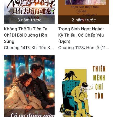
3 năm trước
2 năm trước
Không Thể Tu Tiên Ta
Trọng Sinh Ngọt Ngào:
Chỉ Đi Bồi Dưỡng Hồn
Kỳ Thiếu, Cố Chấp Yêu
Sủng
(Dịch)
Chương 1417: Khí Tức Kinh Khủng! Thời Không Khác! (Hoàn Thành)
Chương 1178: Hôn lễ (11) HOÀN