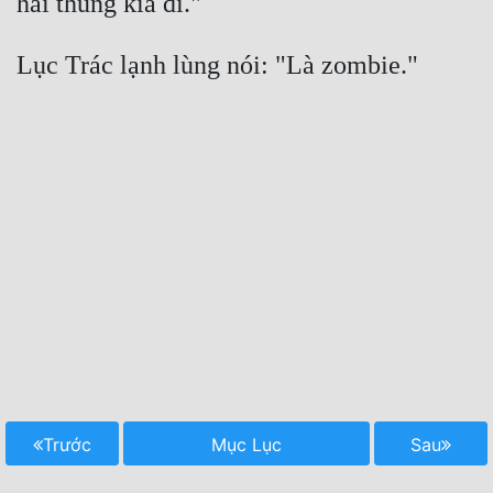
hai thùng kia đi."
Đẹp
Lục Trác lạnh lùng nói: "Là zombie."
Đẹp Hiệp
Tính Cách Nhân Vật :
Cơ Trí
Sát Phạt Quyết Đoán
Vô Sỉ
Điềm Đạm
Trước
Mục Lục
Sau