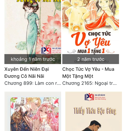
khoảng 1 năm trước
2 năm trước
Xuyên Đến Niên Đại
Chọc Tức Vợ Yêu - Mua
Đương Cô Nãi Nãi
Một Tặng Một
Chương 899: Làm con rùa
Chương 2165: Ngoại truyện 9. Trái tim nhỏ bé của cháu