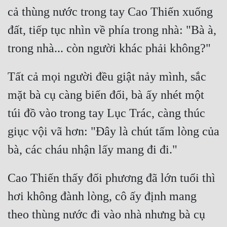
cả thùng nước trong tay Cao Thiến xuống 
Quân Sự
đất, tiếp tục nhìn về phía trong nhà: "Bà à, 
Sảng Văn
trong nhà... còn người khác phải không?"
Sắc
Tất cả mọi người đều giật nảy mình, sắc 
Sủng
mặt bà cụ càng biến đổi, bà ấy nhét một 
Thanh Xuân
túi đồ vào trong tay Lục Trác, càng thúc 
Tiên Hiệp
giục vội vã hơn: "Đây là chút tấm lòng của 
Tiểu Thuyết
bà, các cháu nhận lấy mang đi đi."
Trinh Thám
Cao Thiến thấy đối phương đã lớn tuổi thì 
Triều Đấu
hơi không đành lòng, cô ấy định mang 
Trùng Sinh
theo thùng nước đi vào nhà nhưng bà cụ 
Trọng Sinh