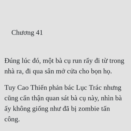
Free
Hậu Cung
    Chương 41
Truyện Convert
Truyện Dịch
Truyện Nhập Môn
Đúng lúc đó, một bà cụ run rẩy đi từ trong 
Truyện ngắn
nhà ra, đi qua sân mở cửa cho bọn họ.
Xa Lộ Dịch
Tuy Cao Thiến phản bác Lục Trác nhưng 
cũng cẩn thận quan sát bà cụ này, nhìn bà 
Cung Đấu
ấy không giống như đã bị zombie tấn 
Cạnh Kỹ
công.
Cổ Tiên Hiệp