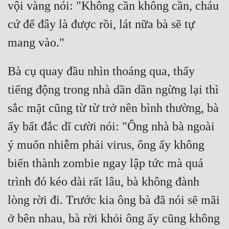
vội vàng nói: "Không cần không cần, cháu 
Tu Chân
cứ để đây là được rồi, lát nữa bà sẽ tự 
Tu Tiên
mang vào."
Tội Phạm
Bà cụ quay đầu nhìn thoáng qua, thấy 
Vô Địch
tiếng động trong nhà dần dần ngừng lại thì 
Võ Hiệp
sắc mặt cũng từ từ trở nên bình thường, bà 
Võng Du
ấy bất đắc dĩ cười nói: "Ông nhà bà ngoài 
Xuyên Không
ý muốn nhiễm phải virus, ông ấy không 
Xuyên Nhanh
biến thành zombie ngay lập tức mà quá 
Xuyên Sách
trình đó kéo dài rất lâu, bà không đành 
Xuyên Thư
lòng rời đi. Trước kia ông bà đã nói sẽ mãi 
Điền Văn
ở bên nhau, bà rời khỏi ông ấy cũng không 