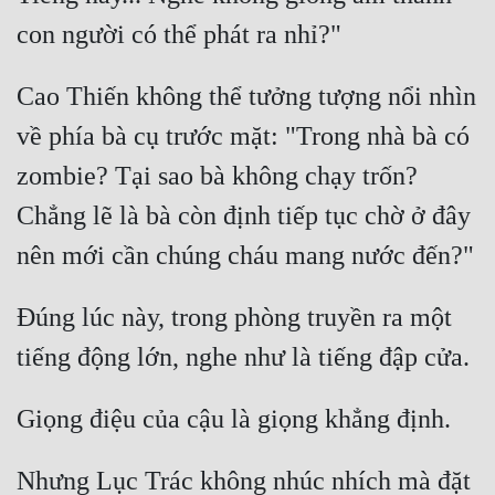
con người có thể phát ra nhỉ?"
Mưu Mô
Mạt Thế
Cao Thiến không thể tưởng tượng nổi nhìn 
Mỹ Thực
về phía bà cụ trước mặt: "Trong nhà bà có 
zombie? Tại sao bà không chạy trốn? 
Ngôn Tình
Chẳng lẽ là bà còn định tiếp tục chờ ở đây 
Ngược
nên mới cần chúng cháu mang nước đến?"
Nữ Cường
Nữ Phụ
Đúng lúc này, trong phòng truyền ra một 
Phong Thủy - Tâm Linh
tiếng động lớn, nghe như là tiếng đập cửa.
Phương Tây
Giọng điệu của cậu là giọng khẳng định.
Phản Phái
Nhưng Lục Trác không nhúc nhích mà đặt 
Quan Trường