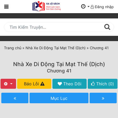
Đăng nhập
Trang
Chủ
Mới
Cập
Nhật
Trang chủ
»
Nhà Xe Di Động Tại Mạt Thế (Dịch)
»
Chương 41
(current)
BXH
Nhà Xe Di Động Tại Mạt Thế (Dịch)
Thể Loại
Chương 41
Báo Lỗi
Theo Dõi
Thích (
0
)
Tất Cả
Truyện Mới Ra
Mục Lục
Hoàn Thành