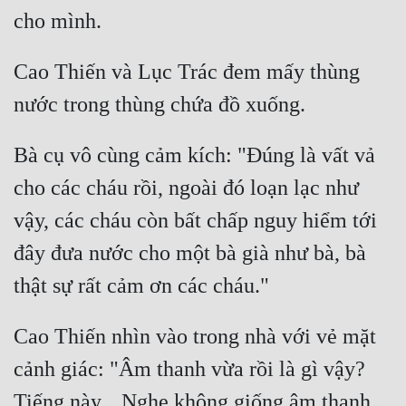
Hài Hước
cho mình.
Hệ Thống
Cao Thiến và Lục Trác đem mấy thùng 
Học Đường
nước trong thùng chứa đồ xuống.
Khoa Huyễn
Khoa Huyễn Không Gian
Bà cụ vô cùng cảm kích: "Đúng là vất vả 
cho các cháu rồi, ngoài đó loạn lạc như 
Kinh Dị
vậy, các cháu còn bất chấp nguy hiểm tới 
Kiếm Hiệp
đây đưa nước cho một bà già như bà, bà 
Kỳ Huyễn
thật sự rất cảm ơn các cháu."
Kỳ Ảo
Linh Dị
Cao Thiến nhìn vào trong nhà với vẻ mặt 
cảnh giác: "Âm thanh vừa rồi là gì vậy? 
Làm Giàu
Tiếng này... Nghe không giống âm thanh 
Lịch Sử