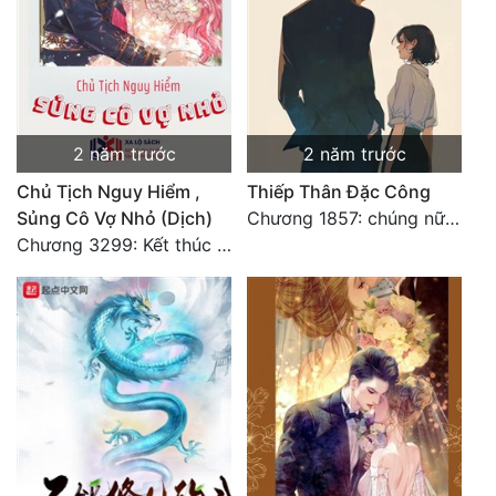
2 năm trước
2 năm trước
Chủ Tịch Nguy Hiểm ,
Thiếp Thân Đặc Công
Sủng Cô Vợ Nhỏ (Dịch)
Chương 1857: chúng nữ đắc ý tụ tập: sống hay chết
Chương 3299: Kết thúc văn chính.