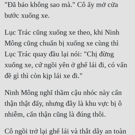
"Đã bảo không sao mà." Cô ấy mở cửa 
Cổ Đại
bước xuống xe.
Du Hí
Dã Sử
Lục Trác cũng xuống xe theo, khi Ninh 
Dị Giới
Mông cũng chuẩn bị xuống xe cùng thì 
Dị Năng
Lục Trác quay đầu lại nói: "Chị đừng 
xuống xe, cứ ngồi yên ở ghế lái đi, có vấn 
Gia Đấu
đề gì thì còn kịp lái xe đi."
Góc Nhìn Nam
Góc Nhìn Nữ
Ninh Mông nghĩ thầm cậu nhóc này cẩn 
Huyền Huyễn
thận thật đấy, nhưng đây là khu vực bị ô 
Huyền Nghi
nhiễm, cẩn thận cũng là đúng thôi.
Huyền Ảo
Cô ngồi trở lại ghế lái và thắt dây an toàn 