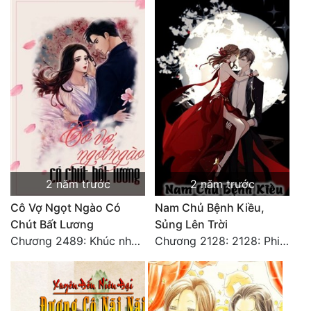
2 năm trước
2 năm trước
Cô Vợ Ngọt Ngào Có
Nam Chủ Bệnh Kiều,
Chút Bất Lương
Sủng Lên Trời
Chương 2489: Khúc nhạc dạo: Cuộc so đấu vô sỉ (Hoàn)
Chương 2128: 2128: Phiên Ngoại 10 Tô Cổ - Tiểu Hồng - Kết Thúc