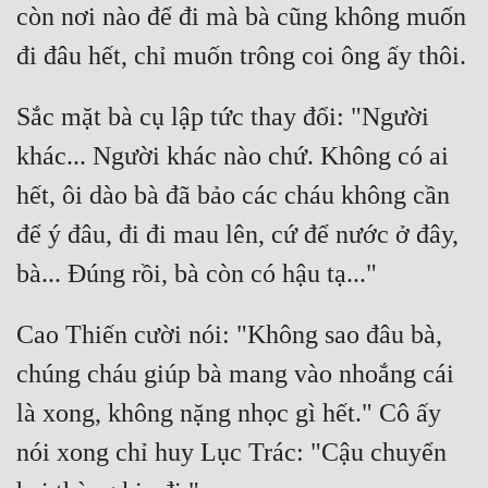
còn nơi nào để đi mà bà cũng không muốn 
Đô Thị
đi đâu hết, chỉ muốn trông coi ông ấy thôi.
Đông Phương
Đông Phương Huyền Huyễn
Sắc mặt bà cụ lập tức thay đổi: "Người 
Đồng Nhân
khác... Người khác nào chứ. Không có ai 
hết, ôi dào bà đã bảo các cháu không cần 
Cẩu Đạo Trường Sinh
để ý đâu, đi đi mau lên, cứ để nước ở đây, 
bà... Đúng rồi, bà còn có hậu tạ..."
Ngự Thú
Truyện Nam
Cao Thiến cười nói: "Không sao đâu bà, 
Truyện Nữ
chúng cháu giúp bà mang vào nhoắng cái 
Vô Địch Lưu
là xong, không nặng nhọc gì hết." Cô ấy 
Xây Dựng Thế Lực
nói xong chỉ huy Lục Trác: "Cậu chuyển 
Đam Mỹ