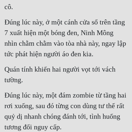
cô.
Tu Chân
Tu Tiên
Đúng lúc này, ở một cánh cửa sổ trên tầng 
Tội Phạm
7 xuất hiện một bóng đen, Ninh Mông 
Vô Địch
nhìn chằm chằm vào tòa nhà này, ngay lập 
tức phát hiện người áo đen kia.
Võ Hiệp
Võng Du
Quán tính khiến hai người vọt tới vách 
Xuyên Không
tường.
Xuyên Nhanh
Đúng lúc này, một đám zombie từ tầng hai 
Xuyên Sách
rơi xuống, sau đó từng con dùng tư thế rất 
Xuyên Thư
quỷ dị nhanh chóng đánh tới, tình huống 
Điền Văn
tương đối nguy cấp.