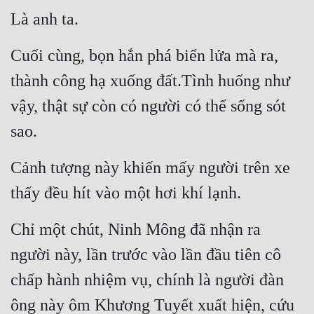
Là anh ta.
Quân Sự
Sảng Văn
Cuối cùng, bọn hắn phá biển lửa mà ra, 
Sắc
thành công hạ xuống đất.Tình huống như 
vậy, thật sự còn có người có thể sống sót 
Sủng
sao. 
Thanh Xuân
Tiên Hiệp
Cảnh tượng này khiến mấy người trên xe 
Tiểu Thuyết
thấy đều hít vào một hơi khí lạnh.
Trinh Thám
Chỉ một chút, Ninh Mông đã nhận ra 
Triều Đấu
người này, lần trước vào lần đầu tiên cô 
Trùng Sinh
chấp hành nhiệm vụ, chính là người đàn 
Trọng Sinh
ông này ôm Khương Tuyết xuất hiện, cứu 