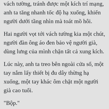
vách tường, tránh được một kích trí mạng, 
Mưu Mô
anh ta tăng nhanh tốc độ hạ xuống, khiến 
Mạt Thế
người dưới tầng nhìn mà toát mồ hôi.
Mỹ Thực
Hai người vọt tới vách tường kia một chút, 
Ngôn Tình
người đàn ông áo đen bảo vệ người già, 
Ngược
dùng lưng của mình chặn tất cả xung kích.
Nữ Cường
Lúc này, anh ta treo bên ngoài cửa sổ, một 
Nữ Phụ
tay nắm lấy thiết bị đu dây thừng hạ 
Phong Thủy - Tâm Linh
xuống, một tay khác ôm chặt một người 
Phương Tây
già cao tuổi.
Phản Phái
"Bộp."
Quan Trường