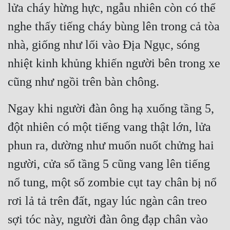
Hài Hước
lửa cháy hừng hực, ngẫu nhiên còn có thể 
Hệ Thống
nghe thấy tiếng cháy bùng lên trong cả tòa 
nhà, giống như lối vào Địa Ngục, sóng 
Học Đường
nhiệt kinh khủng khiến người bên trong xe 
Khoa Huyễn
cũng như ngồi trên bàn chông.
Khoa Huyễn Không Gian
Kinh Dị
Ngay khi người đàn ông hạ xuống tầng 5, 
đột nhiên có một tiếng vang thật lớn, lửa 
Kiếm Hiệp
phun ra, dường như muốn nuốt chửng hai 
Kỳ Huyễn
người, cửa sổ tầng 5 cũng vang lên tiếng 
Kỳ Ảo
nổ tung, một số zombie cụt tay chân bị nổ 
Linh Dị
rơi lả tả trên đất, ngay lúc ngàn cân treo 
Làm Giàu
sợi tóc này, người đàn ông đạp chân vào 
Lịch Sử