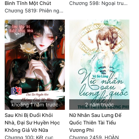
Bình Tĩnh Một Chút
Chương 598: Ngoại truyện: Tiểu Tiểu Ký
Chương 5819: Phiên ngoại: Trở lại STARS [HẾT]
khoảng 1 năm trước
2 năm trước
Sau Khi Bị Đuổi Khỏi
Nữ Nhân Sau Lưng Đế
Nhà, Đại Sư Huyền Học
Quốc Thiên Tài Tiểu
Không Giả Vờ Nữa
Vương Phi
Chương 100: Kết cục
Chương 2459. HOÀN