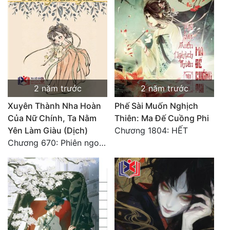
2 năm trước
2 năm trước
Xuyên Thành Nha Hoàn
Phế Sài Muốn Nghịch
Của Nữ Chính, Ta Nằm
Thiên: Ma Đế Cuồng Phi
Yên Làm Giàu (Dịch)
Chương 1804: HẾT
Chương 670: Phiên ngoại 16. HẾT.