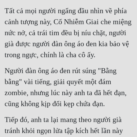
Đô Thị
Tất cả mọi người ngẩng đầu nhìn về phía 
Đông Phương
cảnh tượng này, Cố Nhiễm Giai che miệng 
Đông Phương Huyền Huyễn
nức nở, cả trái tim đều bị níu chặt, người 
Đồng Nhân
già được người đàn ông áo đen kia bảo vệ 
trong ngực, chính là cha cô ấy.
Cẩu Đạo Trường Sinh
Người đàn ông áo đen rút súng "Bằng 
Ngự Thú
bằng" vài tiếng, giải quyết một đám 
Truyện Nam
zombie, nhưng lúc này anh ta đã hết đạn, 
Truyện Nữ
cũng không kịp đổi kẹp chứa đạn.
Vô Địch Lưu
Tiếp đó, anh ta lại mang theo người già 
Xây Dựng Thế Lực
tránh khỏi ngọn lửa tập kích hết lần này 
Đam Mỹ