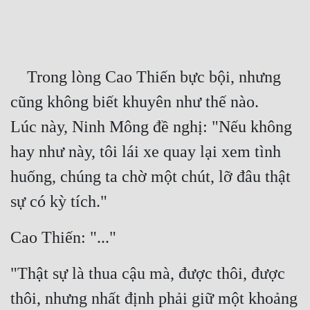
Free
Hậu Cung
    Trong lòng Cao Thiến bực bội, nhưng 
Truyện Convert
cũng không biết khuyên như thế nào.
Truyện Dịch
Lúc này, Ninh Mông đề nghị: "Nếu không 
Truyện Nhập Môn
hay như này, tôi lái xe quay lại xem tình 
Truyện ngắn
huống, chúng ta chờ một chút, lỡ đâu thật 
Xa Lộ Dịch
sự có kỳ tích."
Cao Thiến: "..."
Cung Đấu
Cạnh Kỹ
"Thật sự là thua cậu mà, được thôi, được 
Cổ Tiên Hiệp
thôi, nhưng nhất định phải giữ một khoảng 