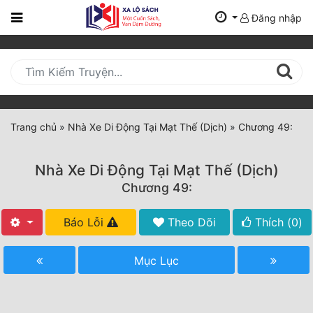
Đăng nhập
Trang
Chủ
Mới
Cập
Nhật
Trang chủ
»
Nhà Xe Di Động Tại Mạt Thế (Dịch)
»
Chương 49:
(current)
BXH
Nhà Xe Di Động Tại Mạt Thế (Dịch)
Thể Loại
Chương 49:
Báo Lỗi
Theo Dõi
Thích (
0
)
Tất Cả
Truyện Mới Ra
Mục Lục
Hoàn Thành