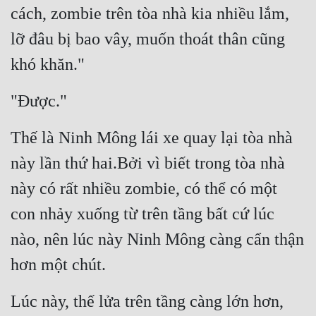
Cổ Đại
cách, zombie trên tòa nhà kia nhiều lắm, 
lỡ đâu bị bao vây, muốn thoát thân cũng 
Du Hí
khó khăn."
Dã Sử
Dị Giới
"Được."
Dị Năng
Thế là Ninh Mông lái xe quay lại tòa nhà 
Gia Đấu
này lần thứ hai.Bởi vì biết trong tòa nhà 
Góc Nhìn Nam
này có rất nhiều zombie, có thể có một 
Góc Nhìn Nữ
con nhảy xuống từ trên tầng bất cứ lúc 
Huyền Huyễn
nào, nên lúc này Ninh Mông càng cẩn thận 
hơn một chút.
Huyền Nghi
Huyền Ảo
Lúc này, thế lửa trên tầng càng lớn hơn, 