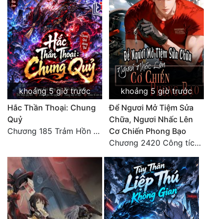
khoảng 5 giờ trước
khoảng 5 giờ trước
Hắc Thần Thoại: Chung
Để Ngươi Mở Tiệm Sửa
Quỷ
Chữa, Ngươi Nhấc Lên
Chương 185 Trảm Hồn Đao Cơ Trương Ngưng Dao
Cơ Chiến Phong Bạo
Chương 2420 Công tích vĩ đại!! Cơ Tu Chi Thần?!