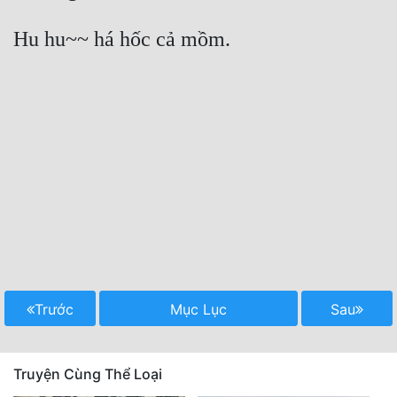
Trước
Mục Lục
Sau
Truyện Cùng Thể Loại