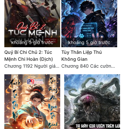
khoảng 5 giờ trước
khoảng 5 giờ trước
Quỷ Bí Chi Chủ 2: Túc
Tùy Thân Liệp Thú
Mệnh Chi Hoàn (Dịch)
Không Gian
Chương 1192 Người giám thị
Chương 840 Các cường giả Hằng Tinh cấp khác đâu?