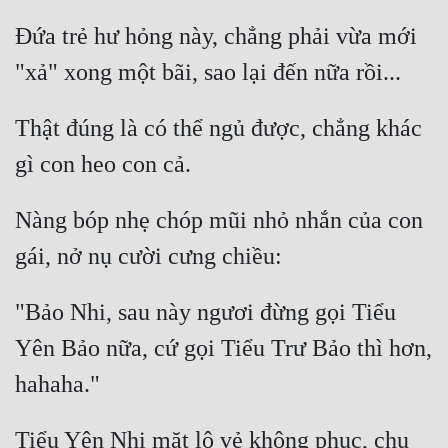
Hài Hước
Đứa trẻ hư hỏng này, chẳng phải vừa mới 
Hệ Thống
Học Đường
Thật đúng là có thể ngủ được, chẳng khác 
Khoa Huyễn
Khoa Huyễn Không Gian
Kinh Dị
Nàng bóp nhẹ chóp mũi nhỏ nhắn của con 
Kiếm Hiệp
Kỳ Huyễn
"Bảo Nhi, sau này ngươi đừng gọi Tiểu 
Kỳ Ảo
Yên Bảo nữa, cứ gọi Tiểu Trư Bảo thì hơn, 
Linh Dị
Làm Giàu
Tiểu Yên Nhi mặt lộ vẻ không phục, chu 
Lịch Sử