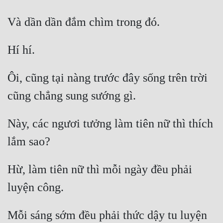
Đô Thị
Đông Phương
Đông Phương Huyền Huyễn
Đồng Nhân
Ôi, cũng tại nàng trước đây sống trên trời 
Cẩu Đạo Trường Sinh
Này, các ngươi tưởng làm tiên nữ thì thích 
Ngự Thú
Truyện Nam
Truyện Nữ
Hừ, làm tiên nữ thì mỗi ngày đều phải 
Vô Địch Lưu
Xây Dựng Thế Lực
Mỗi sáng sớm đều phải thức dậy tu luyện 
Đam Mỹ