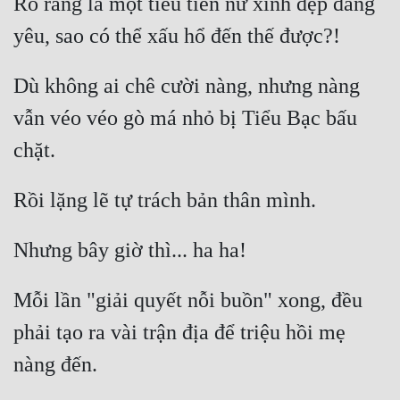
Rõ ràng là một tiểu tiên nữ xinh đẹp đáng 
Quân Sự
Sảng Văn
Dù không ai chê cười nàng, nhưng nàng 
Sắc
vẫn véo véo gò má nhỏ bị Tiểu Bạc bấu 
Sủng
Thanh Xuân
Tiên Hiệp
Tiểu Thuyết
Trinh Thám
Mỗi lần "giải quyết nỗi buồn" xong, đều 
Triều Đấu
phải tạo ra vài trận địa để triệu hồi mẹ 
Trùng Sinh
Trọng Sinh