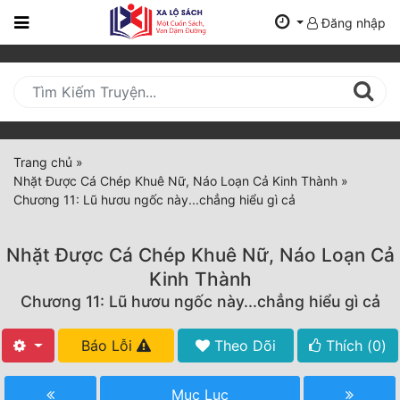
Đăng nhập
Trang
Chủ
Mới
Cập
Nhật
Trang chủ
»
(current)
Nhặt Được Cá Chép Khuê Nữ, Náo Loạn Cả Kinh Thành
»
BXH
Chương 11: Lũ hươu ngốc này...chẳng hiểu gì cả
Thể Loại
Nhặt Được Cá Chép Khuê Nữ, Náo Loạn Cả
Kinh Thành
Tất Cả
Chương 11: Lũ hươu ngốc này...chẳng hiểu gì cả
Truyện Mới Ra
Báo Lỗi
Theo Dõi
Thích (
0
)
Hoàn Thành
Mục Lục