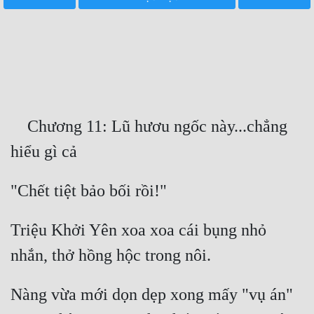
Free
Hậu Cung
Truyện Convert
Truyện Dịch
    Chương 11: Lũ hươu ngốc này...chẳng 
Truyện Nhập Môn
Truyện ngắn
Xa Lộ Dịch
Triệu Khởi Yên xoa xoa cái bụng nhỏ 
Cung Đấu
Cạnh Kỹ
Nàng vừa mới dọn dẹp xong mấy "vụ án" 
Cổ Tiên Hiệp