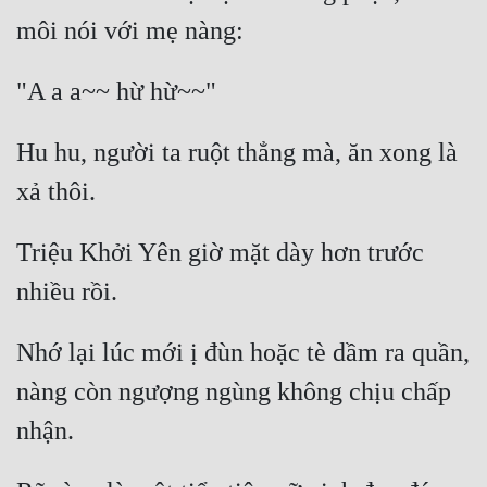
Mưu Mô
Mạt Thế
Mỹ Thực
Hu hu, người ta ruột thẳng mà, ăn xong là 
Ngôn Tình
Ngược
Triệu Khởi Yên giờ mặt dày hơn trước 
Nữ Cường
Nữ Phụ
Phong Thủy - Tâm Linh
Nhớ lại lúc mới ị đùn hoặc tè dầm ra quần, 
nàng còn ngượng ngùng không chịu chấp 
Phương Tây
Phản Phái
Quan Trường