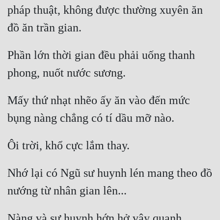
pháp thuật, không được thường xuyên ăn 
Đẹp
Đẹp Hiệp
Phần lớn thời gian đều phải uống thanh 
Tính Cách Nhân Vật :
Cơ Trí
Mấy thứ nhạt nhẽo ấy ăn vào đến mức 
Sát Phạt Quyết Đoán
Vô Sỉ
Điềm Đạm
Nhớ lại có Ngũ sư huynh lén mang theo đồ 
Nàng và sư huynh hớn hở vây quanh 