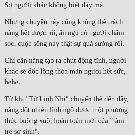
Tu Chân
Tu Tiên
Nhưng chuyện này cũng không thể trách 
Tội Phạm
nàng hết được, ôi, ăn ngủ có người chăm 
Vô Địch
Võ Hiệp
Chỉ cần nàng tạo ra chút động tĩnh, người 
Võng Du
khác sẽ dốc lòng thỏa mãn ngươi hết sức, 
Xuyên Không
Xuyên Nhanh
Từ khi "Tử Linh Nhi" chuyển thế đến đây, 
Xuyên Sách
nàng đột nhiên lĩnh ngộ được một phương 
Xuyên Thư
thức buông xuôi hoàn toàn mới của "làm 
Điền Văn