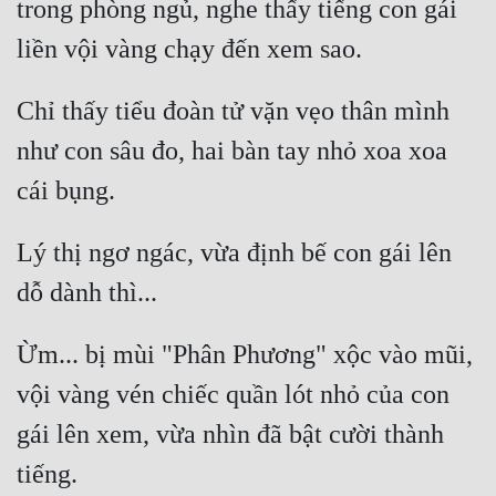
trong phòng ngủ, nghe thấy tiếng con gái 
Cổ Đại
Du Hí
Dã Sử
Chỉ thấy tiểu đoàn tử vặn vẹo thân mình 
như con sâu đo, hai bàn tay nhỏ xoa xoa 
Dị Giới
Dị Năng
Gia Đấu
Lý thị ngơ ngác, vừa định bế con gái lên 
Góc Nhìn Nam
Góc Nhìn Nữ
Ừm... bị mùi "Phân Phương" xộc vào mũi, 
Huyền Huyễn
vội vàng vén chiếc quần lót nhỏ của con 
Huyền Nghi
gái lên xem, vừa nhìn đã bật cười thành 
Huyền Ảo