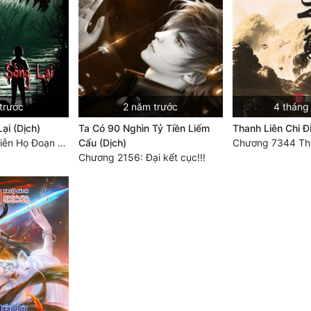
trước
2 năm trước
4 tháng
ại (Dịch)
Ta Có 90 Nghìn Tỷ Tiền Liếm
Thanh Liên Chi Đ
Chương 3694: Tiễn Họ Đoạn Đường Cuối - Hoàn
Cẩu (Dịch)
Chương 2156: Đại kết cục!!!