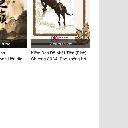
 trước
2 năm trước
ỉnh
Kiếm Đạo Đệ Nhất Tiên (Dịch)
Chương 7344 Thanh Liên đỉnh (Đại kết cục) (2) HẾT.
Chương 8084: Đạo không bờ bến (Đại kết cục) (10)