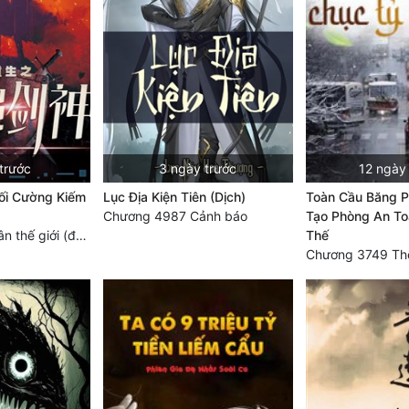
trước
3 ngày trước
12 ngày
Tối Cường Kiếm
Lục Địa Kiện Tiên (Dịch)
Toàn Cầu Băng P
Chương 4987 Cảnh báo
Tạo Phòng An To
Chương 4728: Tân thế giới (đại kết cục) (10)
Thế