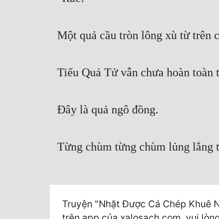
Một quả cầu tròn lông xù từ trên 
Tiểu Quả Tử vẫn chưa hoàn toàn t
Đây là quả ngô đồng.
Từng chùm từng chùm lủng lẳng tr
Truyện "Nhặt Được Cá Chép Khuê Nữ
trên app của xalosach.com, vui lòng 