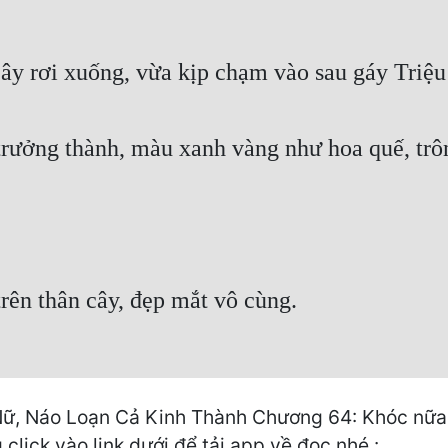
cây rơi xuống, vừa kịp chạm vào sau gáy Triệu
rưởng thành, màu xanh vàng như hoa quế, trôn
ên thân cây, đẹp mắt vô cùng.
, Náo Loạn Cả Kinh Thành Chương 64: Khóc nữa ta
click vào link dưới để tải app về đọc nhé :