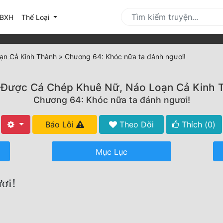
urrent)
BXH
Thể Loại
ạn Cả Kinh Thành
»
Chương 64: Khóc nữa ta đánh ngươi!
 Được Cá Chép Khuê Nữ, Náo Loạn Cả Kinh 
Chương 64: Khóc nữa ta đánh ngươi!
Báo Lỗi
Theo Dõi
Thích (
0
)
Mục Lục
ơi!