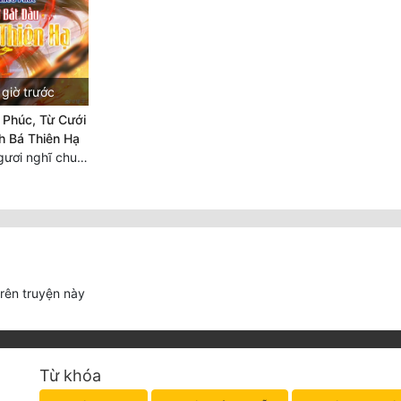
giờ trước
 Phúc, Từ Cưới
h Bá Thiên Hạ
Chương 2295 Ngươi nghĩ chuyện Đại Viêm tiên triều làm có thể giấu được thiên hạ sao?
trên truyện này
Từ khóa