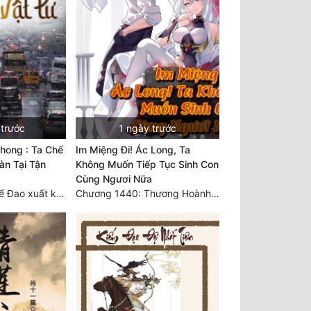
 trước
1 ngày trước
hong : Ta Chế
Im Miệng Đi! Ác Long, Ta
àn Tại Tận
Không Muốn Tiếp Tục Sinh Con
Cùng Ngươi Nữa
Chương 3749 Thế Đao xuất kích
Chương 1440: Thương Hoành Vạn Vật (7)