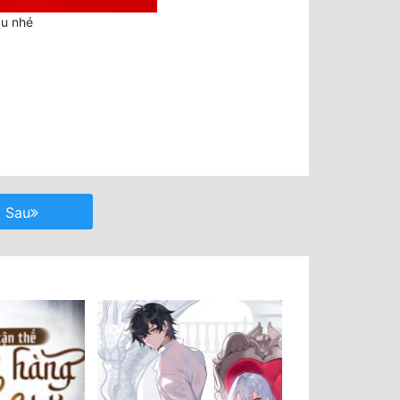
au nhé
Sau