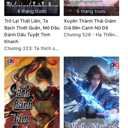
4 tháng trước
5 tháng trước
Trở Lại Thất Liên, Ta
Xuyên Thành Thái Giám
Bạch Thiết Quân, Mở Đầu
Giả Bên Cạnh Nữ Đế
Đánh Dấu Tuyệt Tình
Chương 528 - Hạ Thiền thiên 1
Khanh
Chương 223: Ta thích sự tự tin của ngươi