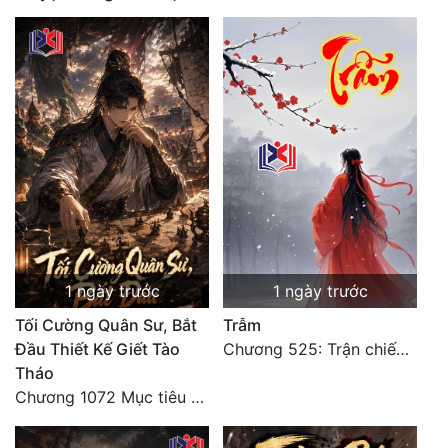
Tu Chân
Tu Tiên
Tội Phạm
Vô Địch
Võ Hiệp
Võng Du
Xuyên Không
1 ngày trước
1 ngày trước
Xuyên Nhanh
Tối Cường Quân Sư, Bắt
Trẫm
Xuyên Sách
Đầu Thiết Kế Giết Tào
Chương 525: Trận chiến tấn công phòng thủ Macao (2)
Tháo
Xuyên Thư
Chương 1072 Mục tiêu của chúng ta là biển sao trời (2/2)
Điền Văn