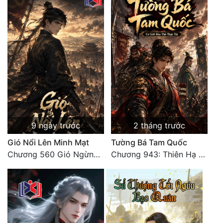
Đô Thị
Đông Phương
Đông Phương Huyền Huyễn
Đồng Nhân
Cẩu Đạo Trường Sinh
Ngự Thú
9 ngày trước
2 tháng trước
Gió Nổi Lên Minh Mạt
Tường Bá Tam Quốc
Truyện Nam
Chương 560 Gió Ngừng (Kết Cục)
Chương 943: Thiên Hạ Quy Nhất, Giấc Mộng Nam Kha [HẾT]
Truyện Nữ
Vô Địch Lưu
Xây Dựng Thế Lực
Đam Mỹ