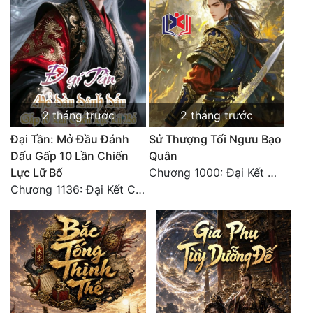
Đẹp
Đẹp Hiệp
Tính Cách Nhân Vật :
2 tháng trước
2 tháng trước
Cơ Trí
Đại Tần: Mở Đầu Đánh
Sử Thượng Tối Ngưu Bạo
Sát Phạt Quyết Đoán
Dấu Gấp 10 Lần Chiến
Quân
Lực Lữ Bố
Chương 1000: Đại Kết Cục!
Vô Sỉ
Chương 1136: Đại Kết Cục
Điềm Đạm