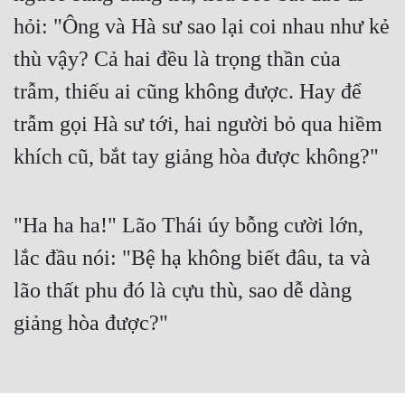
Hài Hước
hỏi: "Ông và Hà sư sao lại coi nhau như kẻ
Hệ Thống
thù vậy? Cả hai đều là trọng thần của
Học Đường
trẫm, thiếu ai cũng không được. Hay để
Khoa Huyễn
trẫm gọi Hà sư tới, hai người bỏ qua hiềm
Khoa Huyễn Không Gian
khích cũ, bắt tay giảng hòa được không?"
Kinh Dị
"Ha ha ha!" Lão Thái úy bỗng cười lớn,
Kiếm Hiệp
lắc đầu nói: "Bệ hạ không biết đâu, ta và
Kỳ Huyễn
lão thất phu đó là cựu thù, sao dễ dàng
Kỳ Ảo
giảng hòa được?"
Linh Dị
Làm Giàu
Lịch Sử