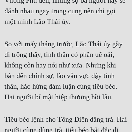
Vương Phù đến, nhưng sợ ba người này sẽ
Cổ Đại
đánh nhau ngay trong cung nên chỉ gọi
Du Hí
một mình Lão Thái úy.
Dã Sử
Dị Giới
So với mấy tháng trước, Lão Thái úy gầy
Dị Năng
đi trông thấy, tinh thần có phần uể oải,
Gia Đấu
không còn hay nói như xưa. Nhưng khi
bàn đến chính sự, lão vẫn vực dậy tinh
Góc Nhìn Nam
thần, hào hứng đàm luận cùng tiểu béo.
Góc Nhìn Nữ
Hai người bí mật hiệp thương hồi lâu.
Huyền Huyễn
Huyền Nghi
Tiểu béo lệnh cho Tống Điển dâng trà. Hai
Huyền Ảo
người cùng dùng trà, tiểu béo bất đắc dĩ