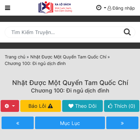
Đăng nhập
Trang
Chủ
Mới
Cập
Nhật
Trang chủ
»
Nhặt Được Một Quyển Tam Quốc Chí
»
(current)
Chương 100: Đi ngủ dịch đình
BXH
Thể Loại
Nhặt Được Một Quyển Tam Quốc Chí
Chương 100: Đi ngủ dịch đình
Tất Cả
Báo Lỗi
Theo Dõi
Thích (
0
)
Truyện Mới Ra
Mục Lục
Hoàn Thành