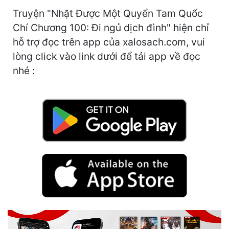
Truyện "Nhặt Được Một Quyển Tam Quốc
Mưu Mô
Chí Chương 100: Đi ngủ dịch đình" hiện chỉ
Mạt Thế
hỗ trợ đọc trên app của xalosach.com, vui
lòng click vào link dưới để tải app về đọc
Mỹ Thực
nhé :
Ngôn Tình
Ngược
Nữ Cường
Nữ Phụ
Phong Thủy - Tâm Linh
Phương Tây
Phản Phái
Quan Trường