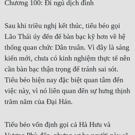
Chương 100: Đi ngủ dịch đình
Free
Hậu Cung
Sau khi triều nghị kết thúc, tiểu béo gọi
Truyện Convert
Lão Thái úy đến để bàn bạc kỹ hơn về hệ
Truyện Dịch
thống quan chức Dân truân. Vì đây là sáng
kiến mới, chưa có kinh nghiệm thực tế nên
Truyện Nhập Môn
cần bàn bạc thận trọng để tránh sai sót.
Truyện ngắn
Tiểu béo hiện nay đặc biệt quan tâm đến
Xa Lộ Dịch
việc này, vì nó liên quan đến sự hưng thịnh
trăm năm của Đại Hán.
Cung Đấu
Cạnh Kỹ
Tiểu béo vốn định gọi cả Hà Hưu và
Cổ Tiên Hiệp