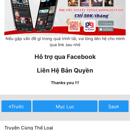
Quân Sự
Sảng Văn
Sắc
Nếu gặp vấn đề gì trong quá trình tải, vui lòng liên hệ cho mình
Sủng
qua link sau nhé
Thanh Xuân
Hỗ trợ qua Facebook
Tiên Hiệp
Liên Hệ Bản Quyền
Tiểu Thuyết
Thanks you !!!
Trinh Thám
Triều Đấu
Trước
Mục Lục
Sau
Trùng Sinh
Trọng Sinh
Truyện Cùng Thể Loại