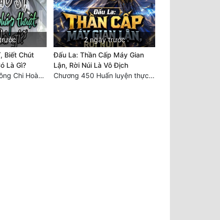
trước
2 ngày trước
, Biết Chút
Đấu La: Thần Cấp Máy Gian
ó Là Gì?
Lận, Rời Núi Là Vô Địch
Chương 1030 Không Chi Hoàng Nguyên Đại Hư
Chương 450 Huấn luyện thực chiến, Long Linh Cơ đối chiến bốn người Cổ Nguyệt và Vũ Lân!