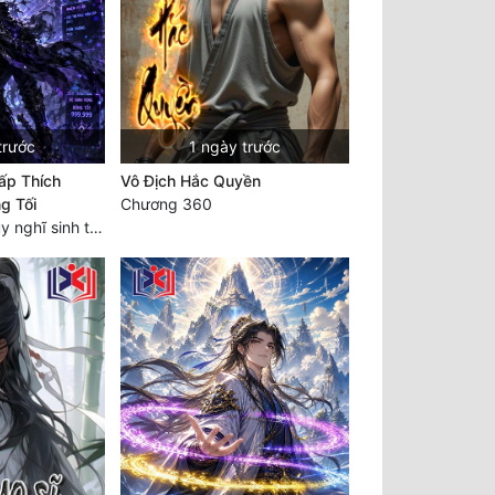
trước
1 ngày trước
ấp Thích
Vô Địch Hắc Quyền
g Tối
Chương 360
Chương 1705: Suy nghĩ sinh tồn của Vô Danh Tuyết!