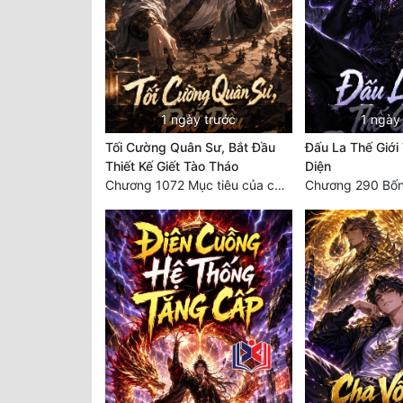
1 ngày trước
1 ngày
Tối Cường Quân Sư, Bắt Đầu
Đấu La Thế Giới
Thiết Kế Giết Tào Tháo
Diện
Chương 1072 Mục tiêu của chúng ta là biển sao trời (2/2)