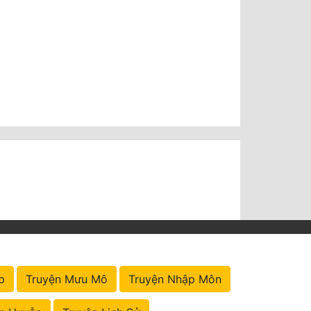
p
Truyện Mưu Mô
Truyện Nhập Môn