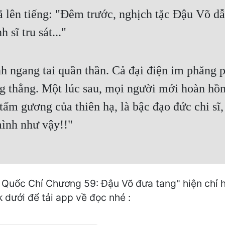
ã lên tiếng: "Đêm trước, nghịch tặc Đậu Võ d
sĩ tru sát..."
h ngang tai quần thần. Cả đại điện im phăng p
ng thẳng. Một lúc sau, mọi người mới hoàn hồn
tấm gương của thiên hạ, là bậc đạo đức chi sĩ
mình như vậy!!"
uốc Chí Chương 59: Đậu Võ đưa tang" hiện chỉ h
k dưới để tải app về đọc nhé :