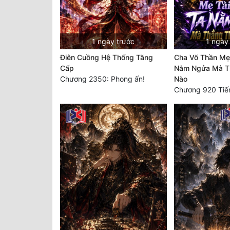
1 ngày trước
1 ngày
Điên Cuồng Hệ Thống Tăng
Cha Võ Thần Mẹ 
Cấp
Nằm Ngửa Mà Th
Chương 2350: Phong ấn!
Nào
Chương 920 Tiế