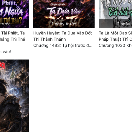
 trước
1 ngày trước
2 ngày 
Tài Phiệt, Ta
Huyền Huyễn: Ta Dựa Vào Đốt
Ta Là Một Đạo Sĩ
ắng Thì Thế
Thi Thành Thánh
Pháp Thuật Thì C
Chương 1483: Tụ hội trước đại chiến
n vào!