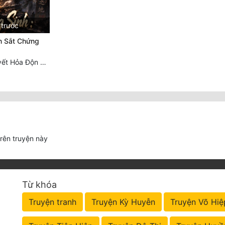
 trước
n Sắt Chứng
Chương 552 Huyết Hỏa Độn Hư, nhân quả chưa dứt
trên truyện này
Từ khóa
Truyện tranh
Truyện Kỳ Huyễn
Truyện Võ Hiệ