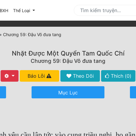
urrent)
BXH
Thể Loại
»
Chương 59: Đậu Võ đưa tang
Nhặt Được Một Quyển Tam Quốc Chí
Chương 59: Đậu Võ đưa tang
Báo Lỗi
Theo Dõi
Thích (
0
)
Mục Lục
h yêu cầu lập tức vào cung triều nghị, họ gần