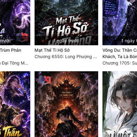
 trước
1 ngày trước
1 ngày 
 Trùm Phản
Mạt Thế Ti Hộ Sở
Võng Du: Thần C
Chương 6550: Long Phượng Thần Trận
Khách, Ta Là Bón
Chương 290 Bốn Đại Tông Môn Đơn Thuộc Tính Vô Cùng Thê Lương