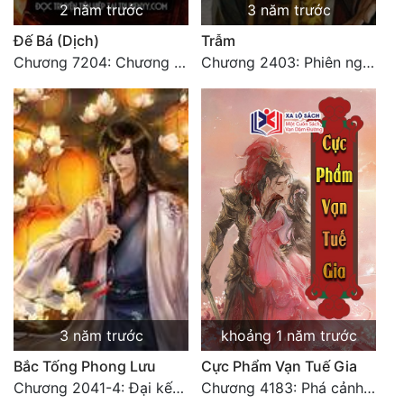
2 năm trước
3 năm trước
Tu Chân
Đế Bá (Dịch)
Trẫm
Tu Tiên
Chương 7204: Chương 7204
Chương 2403: Phiên ngoại (10c)
Tội Phạm
Vô Địch
Võ Hiệp
Võng Du
Xuyên Không
Xuyên Nhanh
Xuyên Sách
3 năm trước
khoảng 1 năm trước
Xuyên Thư
Bắc Tống Phong Lưu
Cực Phẩm Vạn Tuế Gia
Điền Văn
Chương 2041-4: Đại kết cục: Hạnh phúc (4)
Chương 4183: Phá cảnh Chí Đạo cảnh hậu kỳ