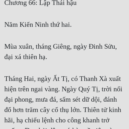
Chương 66: Lập Thái hậu
Free
Hậu Cung
Năm Kiến Ninh thứ hai.
Truyện Convert
Truyện Dịch
Mùa xuân, tháng Giêng, ngày Đinh Sửu,
Truyện Nhập Môn
đại xá thiên hạ.
Truyện ngắn
Tháng Hai, ngày Ất Tị, có Thanh Xà xuất
Xa Lộ Dịch
hiện trên ngai vàng. Ngày Quý Tị, trời nổi
đại phong, mưa đá, sấm sét dữ dội, đánh
Cung Đấu
đổ hơn trăm cây cổ thụ lớn. Thiên tử kinh
Cạnh Kỹ
hãi, hạ chiếu lệnh cho công khanh trở
Cổ Tiên Hiệp