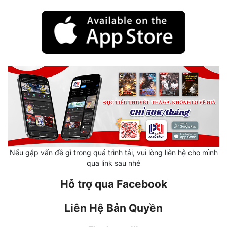
Mưu Mô
Mạt Thế
Mỹ Thực
Ngôn Tình
Ngược
Nữ Cường
Nữ Phụ
Nếu gặp vấn đề gì trong quá trình tải, vui lòng liên hệ cho mình
Phong Thủy - Tâm Linh
qua link sau nhé
Phương Tây
Hỗ trợ qua Facebook
Phản Phái
Liên Hệ Bản Quyền
Quan Trường