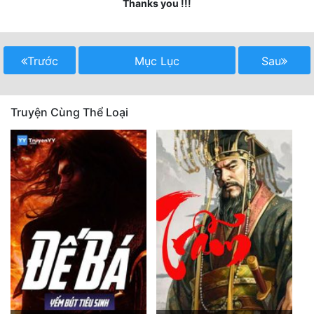
Thanks you !!!
Quân Sự
Sảng Văn
Trước
Mục Lục
Sau
Sắc
Sủng
Truyện Cùng Thể Loại
Thanh Xuân
Tiên Hiệp
Tiểu Thuyết
Trinh Thám
Triều Đấu
Trùng Sinh
Trọng Sinh