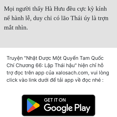
Hài Hước
Mọi người thấy Hà Hưu đều cực kỳ kính
Hệ Thống
nể hành lễ, duy chỉ có lão Thái úy là trợn
Học Đường
mắt nhìn.
Khoa Huyễn
Khoa Huyễn Không Gian
Kinh Dị
Truyện "Nhặt Được Một Quyển Tam Quốc
Kiếm Hiệp
Chí Chương 66: Lập Thái hậu" hiện chỉ hỗ
trợ đọc trên app của xalosach.com, vui lòng
Kỳ Huyễn
click vào link dưới để tải app về đọc nhé :
Kỳ Ảo
Linh Dị
Làm Giàu
Lịch Sử