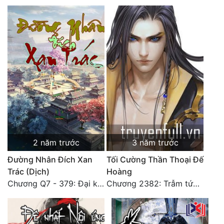
Đô Thị
Đông Phương
Đông Phương Huyền Huyễn
Đồng Nhân
Cẩu Đạo Trường Sinh
Ngự Thú
2 năm trước
3 năm trước
Truyện Nam
Đường Nhân Đích Xan
Tối Cường Thần Thoại Đế
Truyện Nữ
Trác (Dịch)
Hoàng
Chương Q7 - 379: Đại kết cục: Về nhà là phải vui vẻ. (2)
Chương 2382: Trẫm tức hết thảy (*Đại Kết Cục) (2)
Vô Địch Lưu
Xây Dựng Thế Lực
Đam Mỹ