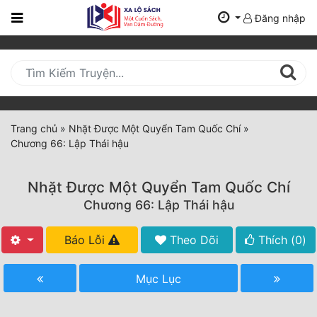
Đăng nhập
Trang
Chủ
Mới
Cập
Nhật
Trang chủ
»
Nhặt Được Một Quyển Tam Quốc Chí
»
(current)
Chương 66: Lập Thái hậu
BXH
Thể Loại
Nhặt Được Một Quyển Tam Quốc Chí
Chương 66: Lập Thái hậu
Tất Cả
Báo Lỗi
Theo Dõi
Thích (
0
)
Truyện Mới Ra
Mục Lục
Hoàn Thành