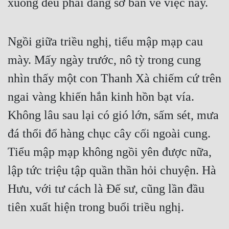
xuống đều phải dâng sớ bàn về việc này.
Cổ Đại
Du Hí
Ngồi giữa triều nghị, tiểu mập mạp cau
Dã Sử
mày. Mấy ngày trước, nô tỳ trong cung
Dị Giới
nhìn thấy một con Thanh Xà chiếm cứ trên
Dị Năng
ngai vàng khiến hắn kinh hồn bạt vía.
Gia Đấu
Không lâu sau lại có gió lớn, sấm sét, mưa
Góc Nhìn Nam
đá thổi đổ hàng chục cây cối ngoài cung.
Tiểu mập mạp không ngồi yên được nữa,
Góc Nhìn Nữ
lập tức triệu tập quần thần hỏi chuyện. Hà
Huyền Huyễn
Hưu, với tư cách là Đế sư, cũng lần đầu
Huyền Nghi
tiên xuất hiện trong buổi triều nghị.
Huyền Ảo