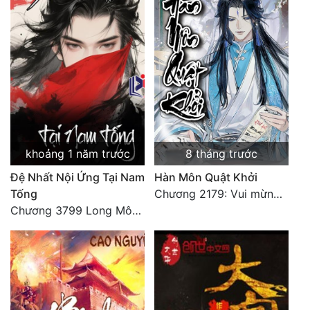
Đẹp
Đẹp Hiệp
Tính Cách Nhân Vật :
Cơ Trí
Sát Phạt Quyết Đoán
khoảng 1 năm trước
8 tháng trước
Vô Sỉ
Đệ Nhất Nội Ứng Tại Nam
Hàn Môn Quật Khởi
Tống
Chương 2179: Vui mừng khôn xiết
Điềm Đạm
Chương 3799 Long Môn Thập Lục, Cô Đỉnh Ánh Sáng Mặt Trời