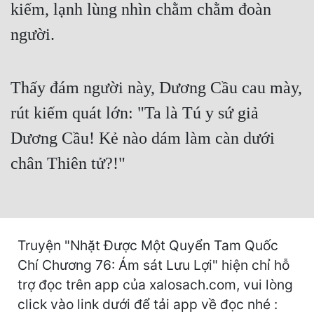
kiếm, lạnh lùng nhìn chằm chằm đoàn
Mưu Mô
người.
Mạt Thế
Mỹ Thực
Thấy đám người này, Dương Cầu cau mày,
rút kiếm quát lớn: "Ta là Tú y sứ giả
Ngôn Tình
Dương Cầu! Kẻ nào dám làm càn dưới
Ngược
chân Thiên tử?!"
Nữ Cường
Nữ Phụ
Phong Thủy - Tâm Linh
Truyện "Nhặt Được Một Quyển Tam Quốc
Phương Tây
Chí Chương 76: Ám sát Lưu Lợi" hiện chỉ hỗ
Phản Phái
trợ đọc trên app của xalosach.com, vui lòng
click vào link dưới để tải app về đọc nhé :
Quan Trường