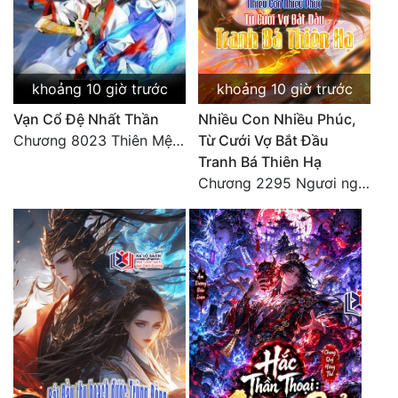
Đẹp
Đẹp Hiệp
khoảng 10 giờ trước
khoảng 10 giờ trước
Vạn Cổ Đệ Nhất Thần
Nhiều Con Nhiều Phúc,
Tính Cách Nhân Vật :
Chương 8023 Thiên Mệnh cương đồ
Từ Cưới Vợ Bắt Đầu
Cơ Trí
Tranh Bá Thiên Hạ
Chương 2295 Ngươi nghĩ chuyện Đại Viêm tiên triều làm có thể giấu được thiên hạ sao?
Sát Phạt Quyết Đoán
Vô Sỉ
Điềm Đạm