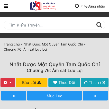
Đăng nhập
Trang
Chủ
Mới
Cập
Nhật
Trang chủ
»
Nhặt Được Một Quyển Tam Quốc Chí
»
(current)
Chương 76: Ám sát Lưu Lợi
BXH
Thể Loại
Nhặt Được Một Quyển Tam Quốc Chí
Chương 76: Ám sát Lưu Lợi
Tất Cả
Báo Lỗi
Theo Dõi
Thích (
0
)
Truyện Mới Ra
Mục Lục
Hoàn Thành