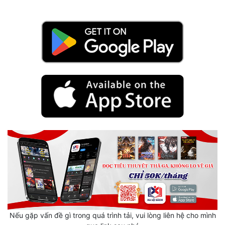
Quân Sự
Sảng Văn
Sắc
Sủng
Thanh Xuân
Tiên Hiệp
Tiểu Thuyết
Trinh Thám
Triều Đấu
Trùng Sinh
Nếu gặp vấn đề gì trong quá trình tải, vui lòng liên hệ cho mình
Trọng Sinh