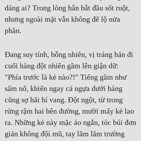
Hài Hước
dáng ai? Trong lòng hắn bắt đầu sốt ruột,
Hệ Thống
nhưng ngoài mặt vẫn không để lộ nửa
Học Đường
phần.
Khoa Huyễn
Khoa Huyễn Không Gian
Đang suy tính, bỗng nhiên, vị tráng hán đi
cuối hàng đột nhiên gầm lên giận dữ:
Kinh Dị
"Phía trước là kẻ nào?!" Tiếng gầm như
Kiếm Hiệp
sấm nổ, khiến ngay cả ngựa dưới háng
Kỳ Huyễn
cũng sợ hãi hí vang. Đột ngột, từ trong
Kỳ Ảo
rừng rậm hai bên đường, mười mấy kẻ lao
Linh Dị
ra. Những kẻ này mặc áo ngắn, tóc búi đơn
Làm Giàu
giản không đội mũ, tay lăm lăm trường
Lịch Sử