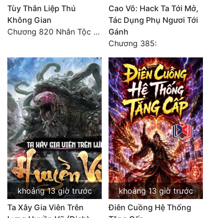
Tùy Thân Liệp Thú
Cao Võ: Hack Ta Tới Mở,
Không Gian
Tác Dụng Phụ Ngươi Tới
Chương 820 Nhân Tộc có thiên kiêu
Gánh
Chương 385:
khoảng 13 giờ trước
khoảng 13 giờ trước
Ta Xây Gia Viên Trên
Điên Cuồng Hệ Thống