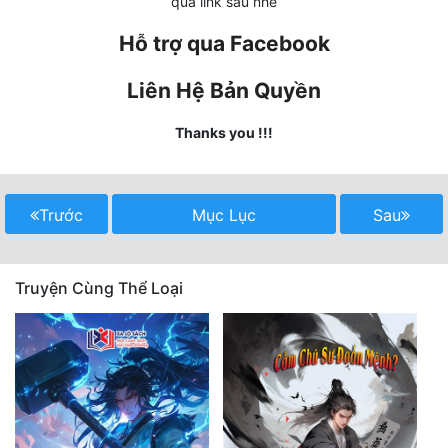
qua link sau nhé
Tu Chân
Hỗ trợ qua Facebook
Tu Tiên
Liên Hệ Bản Quyền
Tội Phạm
Thanks you !!!
Vô Địch
Võ Hiệp
Trước
Mục Lục
Sau
Võng Du
Xuyên Không
Truyện Cùng Thể Loại
Xuyên Nhanh
Xuyên Sách
Xuyên Thư
Điền Văn