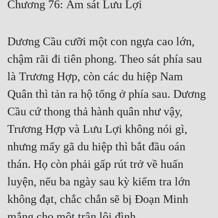
Chương 76: Ám sát Lưu Lợi
Free
Hậu Cung
Dương Cầu cưỡi một con ngựa cao lớn,
Truyện Convert
chậm rãi đi tiên phong. Theo sát phía sau
Truyện Dịch
là Trương Hợp, còn các du hiệp Nam
Quân thì tản ra hộ tống ở phía sau. Dương
Truyện Nhập Môn
Cầu cứ thong thả hành quân như vậy,
Truyện ngắn
Trương Hợp và Lưu Lợi không nói gì,
Xa Lộ Dịch
nhưng mấy gã du hiệp thì bắt đầu oán
thán. Họ còn phải gấp rút trở về huấn
Cung Đấu
luyện, nếu ba ngày sau kỳ kiểm tra lớn
Cạnh Kỹ
không đạt, chắc chắn sẽ bị Đoạn Minh
Cổ Tiên Hiệp
mắng cho một trận lôi đình.