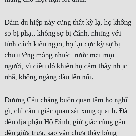
Cổ Đại
Du Hí
Đám du hiệp này cũng thật kỳ lạ, họ không
Dã Sử
sợ bị phạt, không sợ bị đánh, nhưng với
Dị Giới
tính cách kiêu ngạo, họ lại cực kỳ sợ bị
Dị Năng
chủ tướng mắng nhiếc trước mặt mọi
người, vì điều đó khiến họ cảm thấy nhục
Gia Đấu
nhã, không ngẩng đầu lên nổi.
Góc Nhìn Nam
Góc Nhìn Nữ
Dương Cầu chẳng buồn quan tâm họ nghĩ
Huyền Huyễn
gì, chỉ cảnh giác quan sát xung quanh. Đã
Huyền Nghi
đến địa phận Hộ Đình, giờ giấc cũng gần
Huyền Ảo
đến giữa trưa, sao vẫn chưa thấy bóng