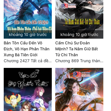
Đô Thị
Đông Phương
Đông Phương Huyền Huyễn
Đồng Nhân
khoảng 10 giờ trước
khoảng 10 giờ trước
Bản Tôn Cẩu Đến Vô
Cấm Chú Sư Đoản
Địch, Vô Hạn Phân Thân
Mệnh? Ta Nắm Giữ Bất
Cẩu Đạo Trường Sinh
Xưng Bá Tiên Giới
Tử Chi Thân
Chương 2427 Tất cả đều nhờ nỗ lực! Mời Đế vào Thiên!
Chương 869 Trung thành tuyệt đối
Ngự Thú
Truyện Nam
Truyện Nữ
Vô Địch Lưu
Xây Dựng Thế Lực
Đam Mỹ