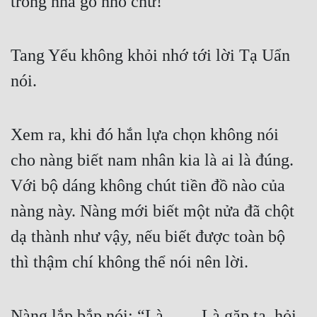
trong nhà gỗ nhỏ chứ!
Tang Yểu không khỏi nhớ tới lời Tạ Uẩn 
nói.
Xem ra, khi đó hắn lựa chọn không nói 
cho nàng biết nam nhân kia là ai là đúng. 
Với bộ dáng không chút tiền đồ nào của 
nàng này. Nàng mới biết một nửa đã chột 
dạ thành như vậy, nếu biết được toàn bộ 
thì thậm chí không thể nói nên lời.
Nàng lắp bắp nói: “Là…… Là gặp ta, hỏi 