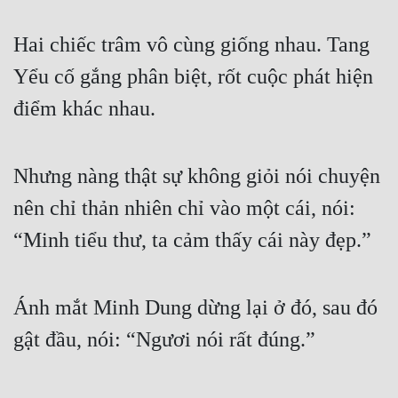
Đẹp
Hai chiếc trâm vô cùng giống nhau. Tang 
Đẹp Hiệp
Yểu cố gắng phân biệt, rốt cuộc phát hiện 
điểm khác nhau.
Tính Cách Nhân Vật :
Cơ Trí
Nhưng nàng thật sự không giỏi nói chuyện 
Sát Phạt Quyết Đoán
nên chỉ thản nhiên chỉ vào một cái, nói: 
Vô Sỉ
“Minh tiểu thư, ta cảm thấy cái này đẹp.”
Điềm Đạm
Ánh mắt Minh Dung dừng lại ở đó, sau đó 
gật đầu, nói: “Ngươi nói rất đúng.”