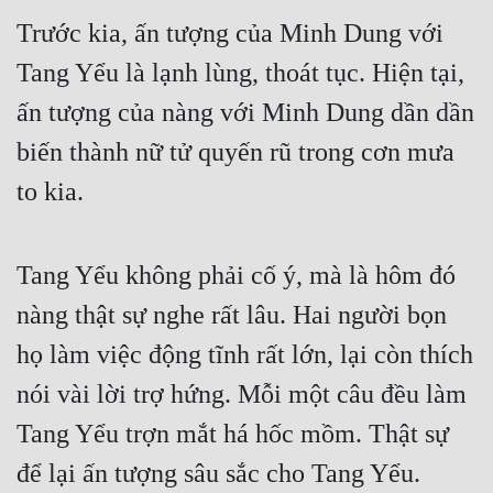
Trước kia, ấn tượng của Minh Dung với 
Mưu Mô
Tang Yểu là lạnh lùng, thoát tục. Hiện tại, 
Mạt Thế
ấn tượng của nàng với Minh Dung dần dần 
Mỹ Thực
biến thành nữ tử quyến rũ trong cơn mưa 
Ngôn Tình
to kia.
Ngược
Nữ Cường
Tang Yểu không phải cố ý, mà là hôm đó 
Nữ Phụ
nàng thật sự nghe rất lâu. Hai người bọn 
họ làm việc động tĩnh rất lớn, lại còn thích 
Phong Thủy - Tâm Linh
nói vài lời trợ hứng. Mỗi một câu đều làm 
Phương Tây
Tang Yểu trợn mắt há hốc mồm. Thật sự 
Phản Phái
để lại ấn tượng sâu sắc cho Tang Yểu.
Quan Trường