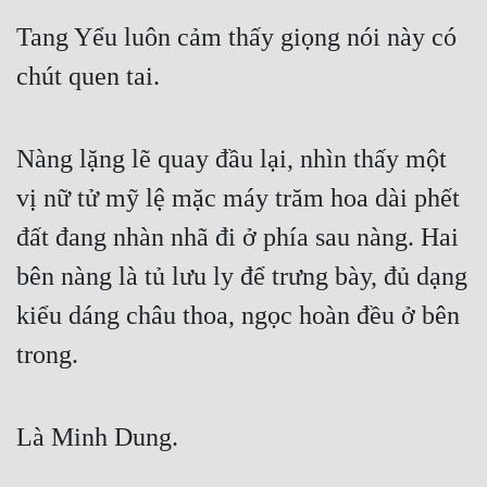
Hài Hước
Tang Yểu luôn cảm thấy giọng nói này có 
Hệ Thống
chút quen tai.
Học Đường
Khoa Huyễn
Nàng lặng lẽ quay đầu lại, nhìn thấy một 
Khoa Huyễn Không Gian
vị nữ tử mỹ lệ mặc máy trăm hoa dài phết 
Kinh Dị
đất đang nhàn nhã đi ở phía sau nàng. Hai 
Kiếm Hiệp
bên nàng là tủ lưu ly để trưng bày, đủ dạng 
kiểu dáng châu thoa, ngọc hoàn đều ở bên 
Kỳ Huyễn
trong.
Kỳ Ảo
Linh Dị
Là Minh Dung.
Làm Giàu
Lịch Sử