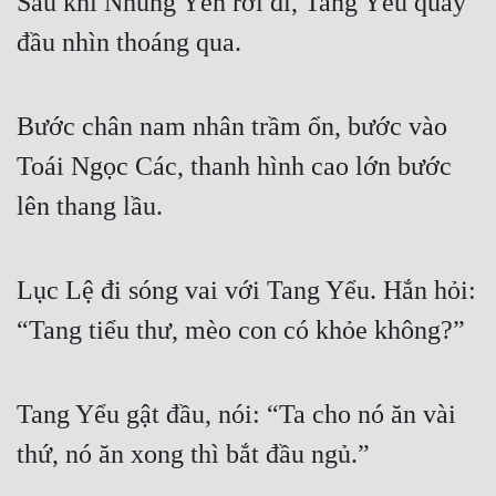
Sau khi Nhung Yến rời đi, Tang Yểu quay 
đầu nhìn thoáng qua.
Bước chân nam nhân trầm ổn, bước vào 
Toái Ngọc Các, thanh hình cao lớn bước 
lên thang lầu.
Lục Lệ đi sóng vai với Tang Yểu. Hắn hỏi: 
“Tang tiểu thư, mèo con có khỏe không?”
Tang Yểu gật đầu, nói: “Ta cho nó ăn vài 
thứ, nó ăn xong thì bắt đầu ngủ.”