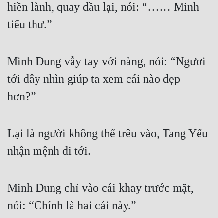
hiền lành, quay đầu lại, nói: “…… Minh 
Đô Thị
tiểu thư.”
Đông Phương
Đông Phương Huyền Huyễn
Minh Dung vẫy tay với nàng, nói: “Ngươi 
Đồng Nhân
tới đây nhìn giúp ta xem cái nào đẹp 
hơn?”
Cẩu Đạo Trường Sinh
Ngự Thú
Lại là người không thể trêu vào, Tang Yểu 
Truyện Nam
nhận mệnh đi tới.
Truyện Nữ
Vô Địch Lưu
Minh Dung chỉ vào cái khay trước mặt, 
Xây Dựng Thế Lực
nói: “Chính là hai cái này.”
Đam Mỹ