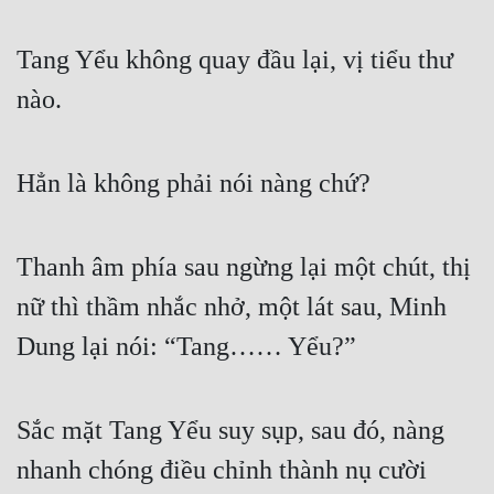
Tu Chân
Tang Yểu không quay đầu lại, vị tiểu thư 
Tu Tiên
nào.
Tội Phạm
Vô Địch
Hẳn là không phải nói nàng chứ?
Võ Hiệp
Võng Du
Thanh âm phía sau ngừng lại một chút, thị 
Xuyên Không
nữ thì thầm nhắc nhở, một lát sau, Minh 
Xuyên Nhanh
Dung lại nói: “Tang…… Yểu?”
Xuyên Sách
Xuyên Thư
Sắc mặt Tang Yểu suy sụp, sau đó, nàng 
nhanh chóng điều chỉnh thành nụ cười 
Điền Văn