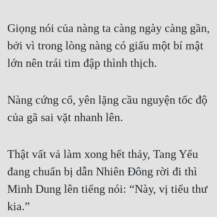
Quân Sự
Giọng nói của nàng ta càng ngày càng gần, 
Sảng Văn
bởi vì trong lòng nàng có giấu một bí mật 
Sắc
lớn nên trái tim đập thình thịch.
Sủng
Thanh Xuân
Nàng cứng cổ, yên lặng cầu nguyện tốc độ 
Tiên Hiệp
của gã sai vặt nhanh lên.
Tiểu Thuyết
Trinh Thám
Thật vất vả làm xong hết thảy, Tang Yểu 
đang chuẩn bị dẫn Nhiên Đông rời đi thì 
Triều Đấu
Minh Dung lên tiếng nói: “Này, vị tiểu thư 
Trùng Sinh
kia.”
Trọng Sinh