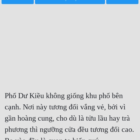
Free
Hậu Cung
Truyện Convert
Truyện Dịch
Truyện Nhập Môn
Truyện ngắn
Xa Lộ Dịch
Phố Dư Kiều không giống khu phố bên 
cạnh. Nơi này tương đối vắng vẻ, bởi vì 
Cung Đấu
gần hoàng cung, cho dù là tửu lầu hay trà 
Cạnh Kỹ
phương thì ngưỡng cửa đều tương đối cao. 
Cổ Tiên Hiệp