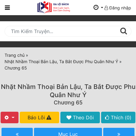
Đăng nhập
Trang
Chủ
Mới
Cập
Nhật
Trang chủ
»
(current)
Nhặt Nhầm Thoại Bản Lậu, Ta Bắt Được Phu Quân Như Ý
»
BXH
Chương 65
Thể Loại
Nhặt Nhầm Thoại Bản Lậu, Ta Bắt Được Phu
Quân Như Ý
Tất Cả
Chương 65
Truyện Mới Ra
Báo Lỗi
Theo Dõi
Thích (
0
)
Hoàn Thành
Mục Lục