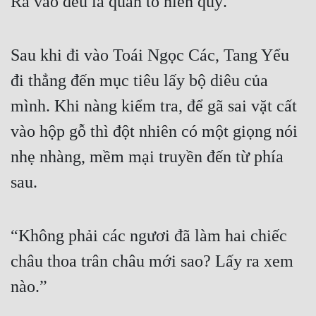
Ra vào đều là quan to hiển quý.
Cổ Đại
Du Hí
Sau khi đi vào Toái Ngọc Các, Tang Yểu 
Dã Sử
đi thẳng đến mục tiêu lấy bộ diêu của 
Dị Giới
mình. Khi nàng kiểm tra, để gã sai vặt cất 
Dị Năng
vào hộp gỗ thì đột nhiên có một giọng nói 
Gia Đấu
nhẹ nhàng, mềm mại truyền đến từ phía 
sau.
Góc Nhìn Nam
Góc Nhìn Nữ
“Không phải các ngươi đã làm hai chiếc 
Huyền Huyễn
châu thoa trân châu mới sao? Lấy ra xem 
Huyền Nghi
nào.”
Huyền Ảo