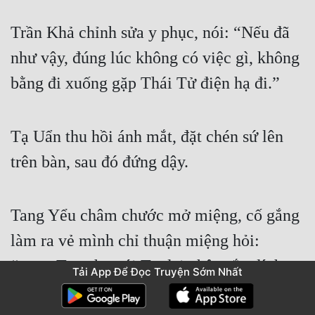
Trần Khả chỉnh sửa y phục, nói: “Nếu đã 
như vậy, đúng lúc không có việc gì, không 
bằng đi xuống gặp Thái Tử điện hạ đi.”
Tạ Uẩn thu hồi ánh mắt, đặt chén sứ lên 
trên bàn, sau đó đứng dậy.
Tang Yểu châm chước mở miệng, cố gắng 
làm ra vẻ mình chỉ thuận miệng hỏi: 
“…… Ta nghe nói Tạ đại nhân sắp đính 
Tải App Để Đọc Truyện Sớm Nhất
thân, cũng không biết là thật hay giả.”