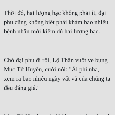
Tu Chân
Thời đó, hai lượng bạc không phải ít, đại 
Tu Tiên
phu cũng không biết phải khám bao nhiêu 
Tội Phạm
Vô Địch
Võ Hiệp
Võng Du
Chờ đại phu đi rồi, Lộ Thần vuốt ve bụng 
Xuyên Không
Mục Tử Huyên, cười nói: "Ái phi nha, 
xem ra bao nhiêu ngày vất vả của chúng ta 
Xuyên Nhanh
Xuyên Sách
Xuyên Thư
Điền Văn