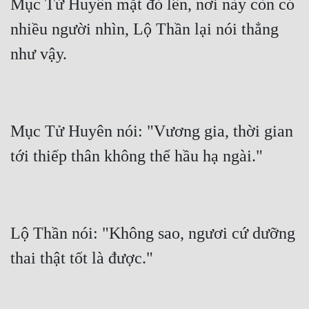
Mục Tử Huyên mặt đỏ lên, nơi này còn có 
Đô Thị
nhiều người nhìn, Lộ Thần lại nói thẳng 
Đông Phương
Đông Phương Huyền Huyễn
Đồng Nhân
Mục Tử Huyên nói: "Vương gia, thời gian 
Cẩu Đạo Trường Sinh
Ngự Thú
Truyện Nam
Truyện Nữ
Lộ Thần nói: "Không sao, ngươi cứ dưỡng 
Vô Địch Lưu
Xây Dựng Thế Lực
Đam Mỹ