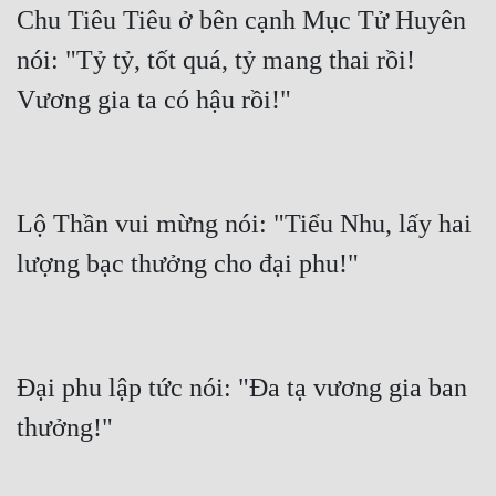
Chu Tiêu Tiêu ở bên cạnh Mục Tử Huyên 
Quân Sự
nói: "Tỷ tỷ, tốt quá, tỷ mang thai rồi! 
Sảng Văn
Sắc
Sủng
Thanh Xuân
Lộ Thần vui mừng nói: "Tiểu Nhu, lấy hai 
Tiên Hiệp
Tiểu Thuyết
Trinh Thám
Đại phu lập tức nói: "Đa tạ vương gia ban 
Triều Đấu
Trùng Sinh
Trọng Sinh