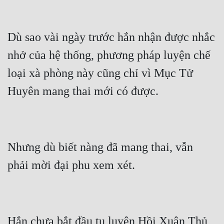
Cổ Đại
Du Hí
Dù sao vài ngày trước hắn nhận được nhắc 
Dã Sử
nhở của hệ thống, phương pháp luyện chế 
Dị Giới
loại xà phòng này cũng chỉ vì Mục Tử 
Dị Năng
Gia Đấu
Góc Nhìn Nam
Nhưng dù biết nàng đã mang thai, vẫn 
Góc Nhìn Nữ
Huyền Huyễn
Huyền Nghi
Huyền Ảo
Hắn chưa bắt đầu tu luyện Hồi Xuân Thủ, 