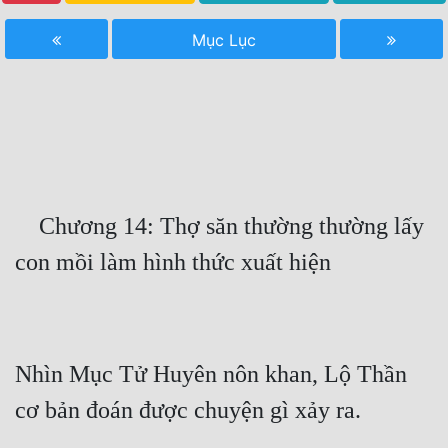
Free
Mục Lục
Hậu Cung
Truyện Convert
Truyện Dịch
Truyện Nhập Môn
    Chương 14: Thợ săn thường thường lấy 
Truyện ngắn
Xa Lộ Dịch
Cung Đấu
Nhìn Mục Tử Huyên nôn khan, Lộ Thần 
Cạnh Kỹ
Cổ Tiên Hiệp