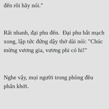
Mưu Mô
Mạt Thế
Mỹ Thực
Rất nhanh, đại phu đến.  Đại phu bắt mạch 
Ngôn Tình
xong, lập tức đứng dậy thở dài nói: "Chúc 
Ngược
Nữ Cường
Nữ Phụ
Nghe vậy, mọi người trong phòng đều 
Phong Thủy - Tâm Linh
Phương Tây
Phản Phái
Quan Trường