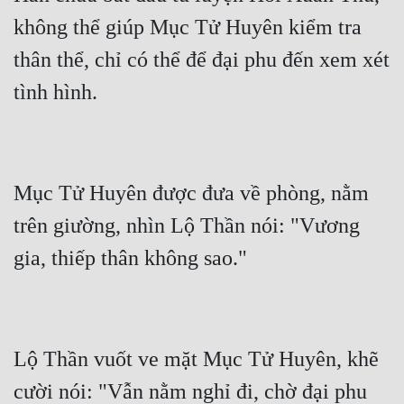
Hài Hước
không thể giúp Mục Tử Huyên kiểm tra 
Hệ Thống
thân thể, chỉ có thể để đại phu đến xem xét 
Học Đường
Khoa Huyễn
Khoa Huyễn Không Gian
Kinh Dị
Mục Tử Huyên được đưa về phòng, nằm 
trên giường, nhìn Lộ Thần nói: "Vương 
Kiếm Hiệp
Kỳ Huyễn
Kỳ Ảo
Linh Dị
Lộ Thần vuốt ve mặt Mục Tử Huyên, khẽ 
Làm Giàu
cười nói: "Vẫn nằm nghỉ đi, chờ đại phu 
Lịch Sử