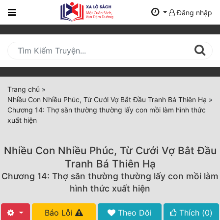
Đăng nhập
Trang
Chủ
Mới
Cập
Nhật
Trang chủ
»
(current)
Nhiều Con Nhiều Phúc, Từ Cưới Vợ Bắt Đầu Tranh Bá Thiên Hạ
»
BXH
Chương 14: Thợ săn thường thường lấy con mồi làm hình thức
xuất hiện
Thể Loại
Nhiều Con Nhiều Phúc, Từ Cưới Vợ Bắt Đầu
Tất Cả
Tranh Bá Thiên Hạ
Chương 14: Thợ săn thường thường lấy con mồi làm
Truyện Mới Ra
hình thức xuất hiện
Hoàn Thành
Báo Lỗi
Theo Dõi
Thích (
0
)