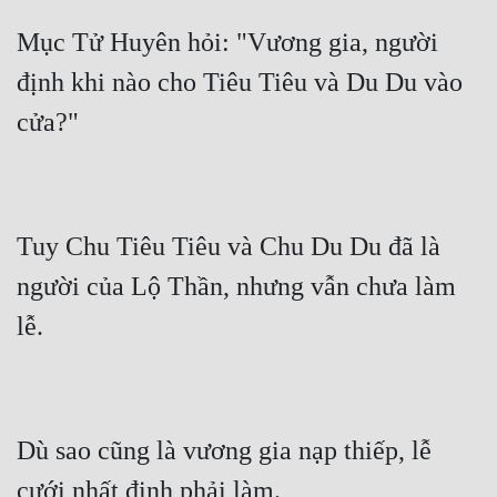
Mục Tử Huyên hỏi: "Vương gia, người 
Đẹp
định khi nào cho Tiêu Tiêu và Du Du vào 
Đẹp Hiệp
Tính Cách Nhân Vật :
Cơ Trí
Sát Phạt Quyết Đoán
Tuy Chu Tiêu Tiêu và Chu Du Du đã là 
Vô Sỉ
người của Lộ Thần, nhưng vẫn chưa làm 
Điềm Đạm
Dù sao cũng là vương gia nạp thiếp, lễ 