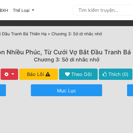
urrent)
BXH
Thể Loại
t Đầu Tranh Bá Thiên Hạ
»
Chương 3: Sở di nhắc nhở
n Nhiều Phúc, Từ Cưới Vợ Bắt Đầu Tranh Bá
Chương 3: Sở di nhắc nhở
Báo Lỗi
Theo Dõi
Thích (
0
)
Mục Lục