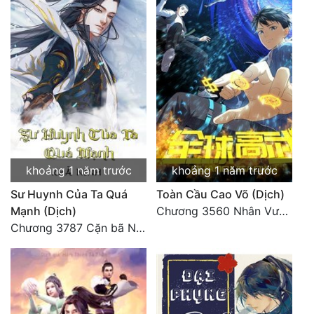
Đẹp
Đẹp Hiệp
Tính Cách Nhân Vật :
Cơ Trí
Sát Phạt Quyết Đoán
khoảng 1 năm trước
khoảng 1 năm trước
Vô Sỉ
Sư Huynh Của Ta Quá
Toàn Cầu Cao Võ (Dịch)
Điềm Đạm
Mạnh (Dịch)
Chương 3560 Nhân Vương trở về - END
Chương 3787 Cặn bã Nam Thiên Đạo