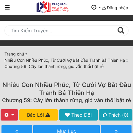
Đăng nhập
Trang
Chủ
Mới
Cập
Nhật
Trang chủ
»
(current)
Nhiều Con Nhiều Phúc, Từ Cưới Vợ Bắt Đầu Tranh Bá Thiên Hạ
»
BXH
Chương 59: Cây lớn thành rừng, gió vẫn thổi bật rễ
Thể Loại
Nhiều Con Nhiều Phúc, Từ Cưới Vợ Bắt Đầu
Tranh Bá Thiên Hạ
Tất Cả
Chương 59: Cây lớn thành rừng, gió vẫn thổi bật rễ
Truyện Mới Ra
Báo Lỗi
Theo Dõi
Thích (
0
)
Hoàn Thành
Mục Lục