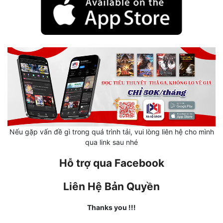
Hài Hước
Hệ Thống
Học Đường
Khoa Huyễn
Khoa Huyễn Không Gian
Kinh Dị
Kiếm Hiệp
Nếu gặp vấn đề gì trong quá trình tải, vui lòng liên hệ cho mình
qua link sau nhé
Kỳ Huyễn
Hỗ trợ qua Facebook
Kỳ Ảo
Linh Dị
Liên Hệ Bản Quyền
Làm Giàu
Thanks you !!!
Lịch Sử