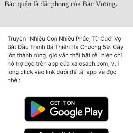
Bắc quận là đất phong của Bắc Vương.
Cổ Đại
Du Hí
Dã Sử
Truyện "Nhiều Con Nhiều Phúc, Từ Cưới Vợ
Dị Giới
Bắt Đầu Tranh Bá Thiên Hạ Chương 59: Cây
Dị Năng
lớn thành rừng, gió vẫn thổi bật rễ" hiện chỉ
hỗ trợ đọc trên app của xalosach.com, vui
Gia Đấu
lòng click vào link dưới để tải app về đọc
Góc Nhìn Nam
nhé :
Góc Nhìn Nữ
Huyền Huyễn
Huyền Nghi
Huyền Ảo