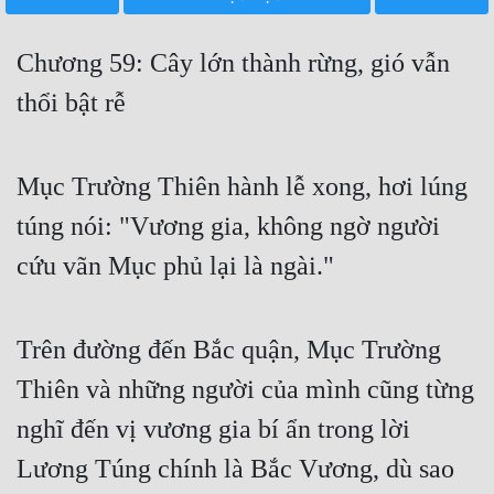
Free
Chương 59: Cây lớn thành rừng, gió vẫn
Hậu Cung
thổi bật rễ
Truyện Convert
Truyện Dịch
Mục Trường Thiên hành lễ xong, hơi lúng
Truyện Nhập Môn
túng nói: "Vương gia, không ngờ người
Truyện ngắn
cứu vãn Mục phủ lại là ngài."
Xa Lộ Dịch
Trên đường đến Bắc quận, Mục Trường
Cung Đấu
Thiên và những người của mình cũng từng
Cạnh Kỹ
nghĩ đến vị vương gia bí ẩn trong lời
Lương Túng chính là Bắc Vương, dù sao
Cổ Tiên Hiệp