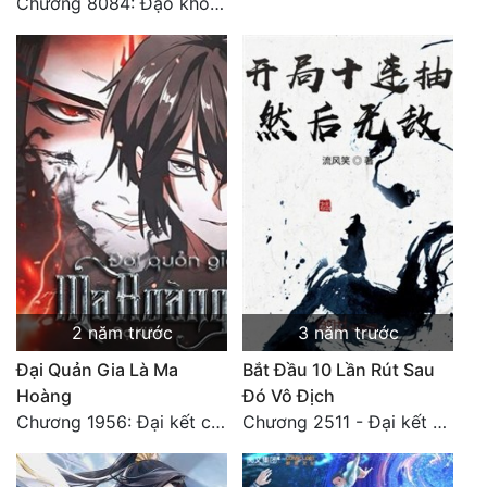
Chương 8084: Đạo không bờ bến (Đại kết cục) (10)
Đô Thị
Đông Phương
Đông Phương Huyền Huyễn
Đồng Nhân
Cẩu Đạo Trường Sinh
Ngự Thú
Truyện Nam
2 năm trước
3 năm trước
Truyện Nữ
Đại Quản Gia Là Ma
Bắt Đầu 10 Lần Rút Sau
Hoàng
Đó Vô Địch
Vô Địch Lưu
Chương 1956: Đại kết cục
Chương 2511 - Đại kết cục, Phiên ngoại thiên: Chư thiên quy nhất giới, vĩnh hằng thế giới. Hết!
Xây Dựng Thế Lực
Đam Mỹ