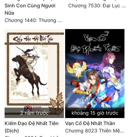
Sinh Con Cùng Ngươi
Chương 7530: Đại Lục Khởi Nguyên – Kiến Thành 71
Tu Chân
Nữa
Tu Tiên
Chương 1440: Thương Hoành Vạn Vật (7)
Tội Phạm
Vô Địch
Võ Hiệp
Võng Du
Xuyên Không
Xuyên Nhanh
Xuyên Sách
2 năm trước
khoảng 15 giờ trước
Xuyên Thư
Kiếm Đạo Đệ Nhất Tiên
Vạn Cổ Đệ Nhất Thần
Điền Văn
(Dịch)
Chương 8023 Thiên Mệnh cương đồ