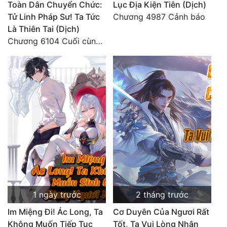
Toàn Dân Chuyển Chức:
Lục Địa Kiện Tiên (Dịch)
Quân Sự
Tử Linh Pháp Sư! Ta Tức
Chương 4987 Cảnh báo
Là Thiên Tai (Dịch)
Sảng Văn
Chương 6104 Cuối cùng (HẾT)
Sắc
Sủng
Thanh Xuân
Tiên Hiệp
Tiểu Thuyết
Trinh Thám
Triều Đấu
1 ngày trước
2 tháng trước
Trùng Sinh
Im Miệng Đi! Ác Long, Ta
Cơ Duyên Của Ngươi Rất
Trọng Sinh
Không Muốn Tiếp Tục
Tốt, Ta Vui Lòng Nhận