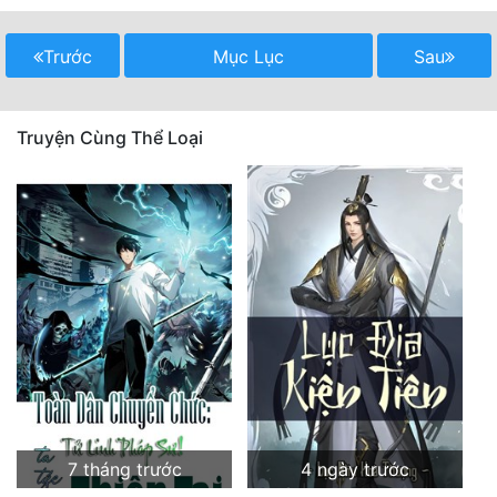
Mưu Mô
Trước
Mục Lục
Sau
Mạt Thế
Mỹ Thực
Truyện Cùng Thể Loại
Ngôn Tình
Ngược
Nữ Cường
Nữ Phụ
Phong Thủy - Tâm Linh
Phương Tây
Phản Phái
7 tháng trước
4 ngày trước
Quan Trường