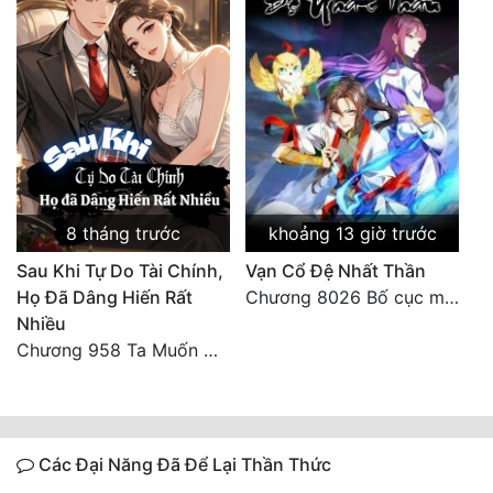
8 tháng trước
khoảng 13 giờ trước
Sau Khi Tự Do Tài Chính,
Vạn Cổ Đệ Nhất Thần
Họ Đã Dâng Hiến Rất
Chương 8026 Bố cục mới
Nhiều
Chương 958 Ta Muốn Cùng Các Cô Vĩnh Viễn Ở Bên Nhau (2) Hết
Các Đại Năng Đã Để Lại Thần Thức