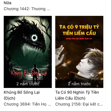
Nữa
Đô Thị
Chương 1442: Thương Hoành Vạn Vật (9)
Đông Phương
Đông Phương Huyền Huyễn
Đồng Nhân
Cẩu Đạo Trường Sinh
Ngự Thú
Truyện Nam
Truyện Nữ
2 năm trước
2 năm trước
Vô Địch Lưu
Khủng Bố Sống Lại
Ta Có 90 Nghìn Tỷ Tiền
(Dịch)
Liếm Cẩu (Dịch)
Xây Dựng Thế Lực
Chương 3694: Tiễn Họ Đoạn Đường Cuối - Hoàn
Chương 2156: Đại kết cục!!!
Đam Mỹ