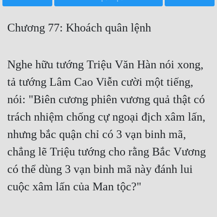
Free
Chương 77: Khoách quân lệnh
Hậu Cung
Truyện Convert
Nghe hữu tướng Triệu Văn Hàn nói xong,
Truyện Dịch
tả tướng Lâm Cao Viễn cười một tiếng,
Truyện Nhập Môn
nói: "Biên cương phiên vương quả thật có
Truyện ngắn
trách nhiệm chống cự ngoại địch xâm lấn,
Xa Lộ Dịch
nhưng bắc quận chỉ có 3 vạn binh mã,
chẳng lẽ Triệu tướng cho rằng Bắc Vương
Cung Đấu
có thể dùng 3 vạn binh mã này đánh lui
cuộc xâm lấn của Man tộc?"
Cạnh Kỹ
Cổ Tiên Hiệp