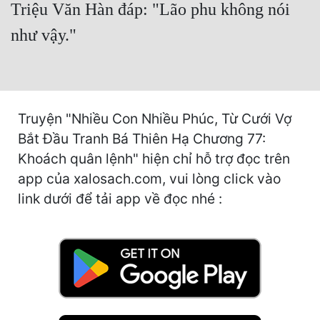
Triệu Văn Hàn đáp: "Lão phu không nói
Cổ Đại
như vậy."
Du Hí
Dã Sử
Dị Giới
Truyện "Nhiều Con Nhiều Phúc, Từ Cưới Vợ
Dị Năng
Bắt Đầu Tranh Bá Thiên Hạ Chương 77:
Gia Đấu
Khoách quân lệnh" hiện chỉ hỗ trợ đọc trên
app của xalosach.com, vui lòng click vào
Góc Nhìn Nam
link dưới để tải app về đọc nhé :
Góc Nhìn Nữ
Huyền Huyễn
Huyền Nghi
Huyền Ảo