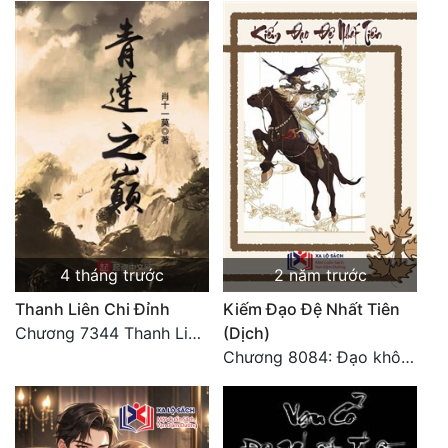
Đẹp
Đẹp Hiệp
Tính Cách Nhân Vật :
Cơ Trí
Sát Phạt Quyết Đoán
Vô Sỉ
4 tháng trước
2 năm trước
Điềm Đạm
Thanh Liên Chi Đỉnh
Kiếm Đạo Đệ Nhất Tiên
Chương 7344 Thanh Liên đỉnh (Đại kết cục) (2) HẾT.
(Dịch)
Chương 8084: Đạo không bờ bến (Đại kết cục) (10)