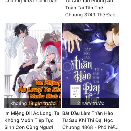
Chương 4987 Cảnh báo
Ta Chế Tạo Phòng An
Tu Chân
Toàn Tại Tận Thế
Chương 3749 Thế Đao xuất kích
Tu Tiên
Tội Phạm
Vô Địch
Võ Hiệp
Võng Du
Xuyên Không
Xuyên Nhanh
Xuyên Sách
khoảng 18 giờ trước
2 năm trước
Xuyên Thư
Im Miệng Đi! Ác Long, Ta
Bắt Đầu Làm Thần Hào
Không Muốn Tiếp Tục
Từ Sau Khi Thi Đại Học
Điền Văn
Sinh Con Cùng Ngươi
Chương 4868 - Phổ biến Hạ Quốc tệ!