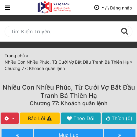
Đăng nhập
Trang
Chủ
Mới
Cập
Nhật
Trang chủ
»
(current)
Nhiều Con Nhiều Phúc, Từ Cưới Vợ Bắt Đầu Tranh Bá Thiên Hạ
»
BXH
Chương 77: Khoách quân lệnh
Thể Loại
Nhiều Con Nhiều Phúc, Từ Cưới Vợ Bắt Đầu
Tranh Bá Thiên Hạ
Tất Cả
Chương 77: Khoách quân lệnh
Truyện Mới Ra
Báo Lỗi
Theo Dõi
Thích (
0
)
Hoàn Thành
Mục Lục