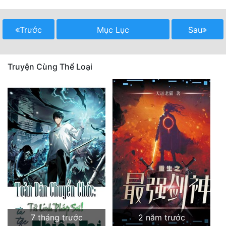
Mưu Mô
Trước
Mục Lục
Sau
Mạt Thế
Mỹ Thực
Truyện Cùng Thể Loại
Ngôn Tình
Ngược
Nữ Cường
Nữ Phụ
Phong Thủy - Tâm Linh
Phương Tây
Phản Phái
7 tháng trước
2 năm trước
Quan Trường