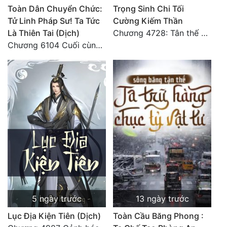
Toàn Dân Chuyển Chức:
Trọng Sinh Chi Tối
Quân Sự
Tử Linh Pháp Sư! Ta Tức
Cường Kiếm Thần
Là Thiên Tai (Dịch)
Chương 4728: Tân thế giới (đại kết cục) (10)
Sảng Văn
Chương 6104 Cuối cùng (HẾT)
Sắc
Sủng
Thanh Xuân
Tiên Hiệp
Tiểu Thuyết
Trinh Thám
Triều Đấu
Trùng Sinh
5 ngày trước
13 ngày trước
Lục Địa Kiện Tiên (Dịch)
Toàn Cầu Băng Phong :
Trọng Sinh