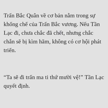
Đẹp
Trấn Bắc Quân về cơ bản nằm trong sự 
Đẹp Hiệp
khống chế của Trấn Bắc vương. Nếu Tần 
Lạc đi, chưa chắc đã chết, nhưng chắc 
Tính Cách Nhân Vật :
chắn sẽ bị kìm hãm, không có cơ hội phát 
Cơ Trí
Sát Phạt Quyết Đoán
Vô Sỉ
Điềm Đạm
“Ta sẽ đi trấn ma ti thứ mười vệ!” Tần Lạc 