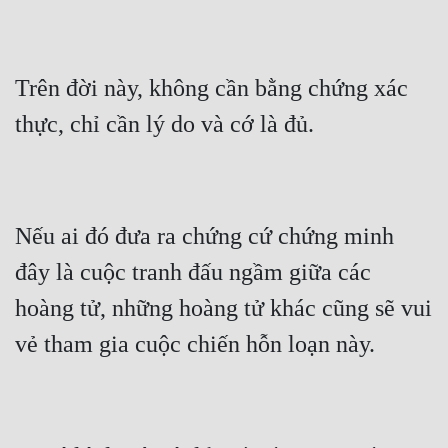
Mưu Mô
Mạt Thế
Trên đời này, không cần bằng chứng xác 
Mỹ Thực
Ngôn Tình
Ngược
Nếu ai đó đưa ra chứng cứ chứng minh 
Nữ Cường
đây là cuộc tranh đấu ngầm giữa các 
Nữ Phụ
hoàng tử, những hoàng tử khác cũng sẽ vui 
Phong Thủy - Tâm Linh
Phương Tây
Phản Phái
Quan Trường