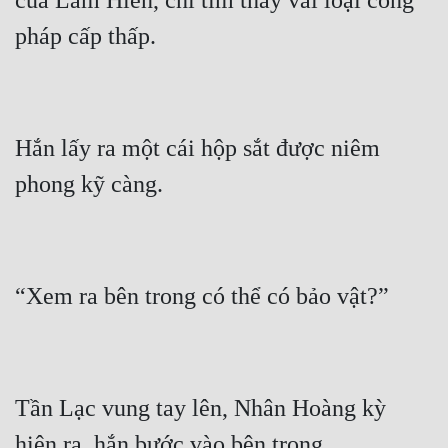
của Lâm Hiên, chỉ tìm thấy vài loại công 
Hắn lấy ra một cái hộp sắt được niêm 
Tần Lạc vung tay lên, Nhân Hoàng kỳ 