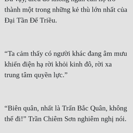
Đô Thị
thành một trong những kẻ thù lớn nhất của 
Đông Phương
Đông Phương Huyền Huyễn
Đồng Nhân
“Ta cảm thấy có người khác đang âm mưu 
Cẩu Đạo Trường Sinh
khiến điện hạ rời khỏi kinh đô, rời xa 
Ngự Thú
Truyện Nam
Truyện Nữ
“Biên quân, nhất là Trấn Bắc Quân, không 
Vô Địch Lưu
Xây Dựng Thế Lực
Đam Mỹ