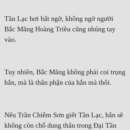
Cổ Đại
Du Hí
Tần Lạc hơi bất ngờ, không ngờ người 
Dã Sử
Bắc Mãng Hoàng Triều cũng nhúng tay 
Dị Giới
Dị Năng
Gia Đấu
Tuy nhiên, Bắc Mãng không phải coi trọng 
Góc Nhìn Nam
Góc Nhìn Nữ
Huyền Huyễn
Huyền Nghi
Nếu Trần Chiêm Sơn giết Tần Lạc, hắn sẽ 
Huyền Ảo
không còn chỗ dung thân trong Đại Tần 