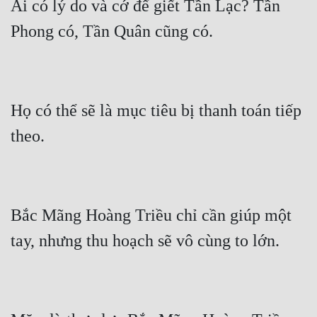
Ai có lý do và cớ để giết Tần Lạc? Tần 
Quân Sự
Sảng Văn
Sắc
Sủng
Họ có thể sẽ là mục tiêu bị thanh toán tiếp 
Thanh Xuân
Tiên Hiệp
Tiểu Thuyết
Bắc Mãng Hoàng Triều chỉ cần giúp một 
Trinh Thám
Triều Đấu
Trùng Sinh
Trọng Sinh