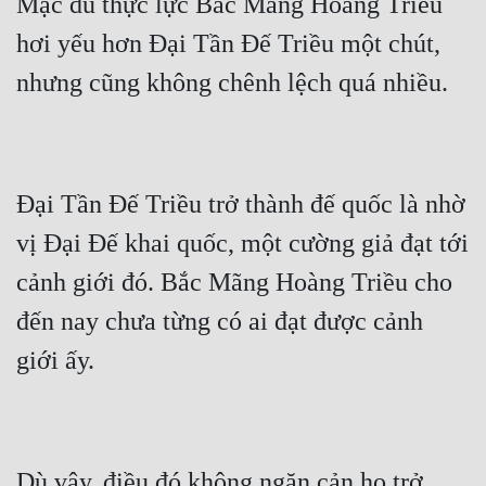
Mặc dù thực lực Bắc Mãng Hoàng Triều 
Tu Chân
hơi yếu hơn Đại Tần Đế Triều một chút, 
Tu Tiên
Tội Phạm
Vô Địch
Võ Hiệp
Đại Tần Đế Triều trở thành đế quốc là nhờ 
vị Đại Đế khai quốc, một cường giả đạt tới 
Võng Du
cảnh giới đó. Bắc Mãng Hoàng Triều cho 
Xuyên Không
đến nay chưa từng có ai đạt được cảnh 
Xuyên Nhanh
Xuyên Sách
Xuyên Thư
Điền Văn
Dù vậy, điều đó không ngăn cản họ trở 