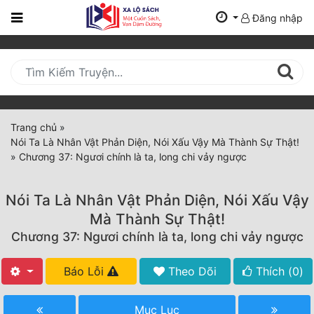
Đăng nhập
Trang
Chủ
Mới
Cập
Nhật
Trang chủ
»
(current)
Nói Ta Là Nhân Vật Phản Diện, Nói Xấu Vậy Mà Thành Sự Thật!
BXH
»
Chương 37: Ngươi chính là ta, long chi vảy ngược
Thể Loại
Nói Ta Là Nhân Vật Phản Diện, Nói Xấu Vậy
Mà Thành Sự Thật!
Tất Cả
Chương 37: Ngươi chính là ta, long chi vảy ngược
Truyện Mới Ra
Báo Lỗi
Theo Dõi
Thích (
0
)
Hoàn Thành
Mục Lục