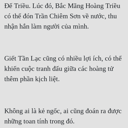
Hài Hước
Đế Triều. Lúc đó, Bắc Mãng Hoàng Triều 
Hệ Thống
có thể đón Trần Chiêm Sơn về nước, thu 
Học Đường
Khoa Huyễn
Khoa Huyễn Không Gian
Giết Tần Lạc cũng có nhiều lợi ích, có thể 
Kinh Dị
khiến cuộc tranh đấu giữa các hoàng tử 
Kiếm Hiệp
Kỳ Huyễn
Kỳ Ảo
Linh Dị
Không ai là kẻ ngốc, ai cũng đoán ra được 
Làm Giàu
Lịch Sử