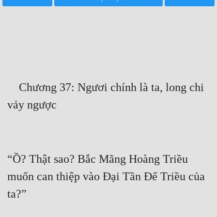
Free
Hậu Cung
Truyện Convert
Truyện Dịch
    Chương 37: Ngươi chính là ta, long chi 
Truyện Nhập Môn
Truyện ngắn
Xa Lộ Dịch
“Ồ? Thật sao? Bắc Mãng Hoàng Triều 
Cung Đấu
muốn can thiệp vào Đại Tần Đế Triều của 
Cạnh Kỹ
Cổ Tiên Hiệp