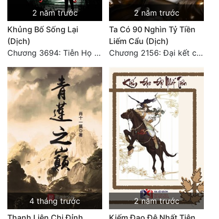
2 năm trước
2 năm trước
Đẹp
Khủng Bố Sống Lại
Ta Có 90 Nghìn Tỷ Tiền
Đẹp Hiệp
(Dịch)
Liếm Cẩu (Dịch)
Chương 3694: Tiễn Họ Đoạn Đường Cuối - Hoàn
Chương 2156: Đại kết cục!!!
Tính Cách Nhân Vật :
Cơ Trí
Sát Phạt Quyết Đoán
Vô Sỉ
Điềm Đạm
4 tháng trước
2 năm trước
Thanh Liên Chi Đỉnh
Kiếm Đạo Đệ Nhất Tiên