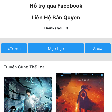
Hỗ trợ qua Facebook
Mưu Mô
Liên Hệ Bản Quyền
Mạt Thế
Thanks you !!!
Mỹ Thực
Ngôn Tình
Trước
Mục Lục
Sau
Ngược
Nữ Cường
Truyện Cùng Thể Loại
Nữ Phụ
Phong Thủy - Tâm Linh
Phương Tây
Phản Phái
Quan Trường