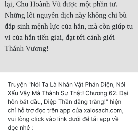
lại, Chu Hoành Vũ được một phần tư.
Cổ Đại
Những lôi nguyên dịch này không chỉ bù
Du Hí
đắp sinh mệnh lực của hắn, mà còn giúp tu
Dã Sử
vi của hắn tiến giai, đạt tới cảnh giới
Dị Giới
Thánh Vương!
Dị Năng
Gia Đấu
Góc Nhìn Nam
Truyện "Nói Ta Là Nhân Vật Phản Diện, Nói
Góc Nhìn Nữ
Xấu Vậy Mà Thành Sự Thật! Chương 62: Đại
hôn bắt đầu, Diệp Thần đăng tràng!" hiện
Huyền Huyễn
chỉ hỗ trợ đọc trên app của xalosach.com,
Huyền Nghi
vui lòng click vào link dưới để tải app về
đọc nhé :
Huyền Ảo