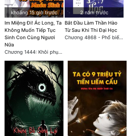
Đô Thị
khoảng 15 giờ trước
2 năm trước
Đông Phương
Im Miệng Đi! Ác Long, Ta
Bắt Đầu Làm Thần Hào
Đông Phương Huyền Huyễn
Không Muốn Tiếp Tục
Từ Sau Khi Thi Đại Học
Sinh Con Cùng Ngươi
Chương 4868 - Phổ biến Hạ Quốc tệ!
Đồng Nhân
Nữa
Chương 1444: Khôi phục quỹ đạo
Cẩu Đạo Trường Sinh
Ngự Thú
Truyện Nam
Truyện Nữ
Vô Địch Lưu
Xây Dựng Thế Lực
Đam Mỹ