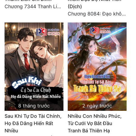
Chương 7344 Thanh Liên đỉnh (Đại kết cục) (2) HẾT.
(Dịch)
Chương 8084: Đạo không bờ bến (Đại kết cục) (10)
8 tháng trước
2 ngày trước
Sau Khi Tự Do Tài Chính,
Nhiều Con Nhiều Phúc,
Họ Đã Dâng Hiến Rất
Từ Cưới Vợ Bắt Đầu
Nhiều
Tranh Bá Thiên Hạ