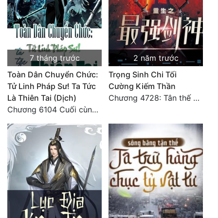
Quân Sự
Sảng Văn
Sắc
7 tháng trước
2 năm trước
Sủng
Toàn Dân Chuyển Chức:
Trọng Sinh Chi Tối
Tử Linh Pháp Sư! Ta Tức
Cường Kiếm Thần
Thanh Xuân
Là Thiên Tai (Dịch)
Chương 4728: Tân thế giới (đại kết cục) (10)
Chương 6104 Cuối cùng (HẾT)
Tiên Hiệp
Tiểu Thuyết
Trinh Thám
Triều Đấu
Trùng Sinh
Trọng Sinh