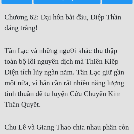
Free
Chương 62: Đại hôn bắt đầu, Diệp Thần
Hậu Cung
đăng tràng!
Truyện Convert
Truyện Dịch
Tần Lạc và những người khác thu thập
Truyện Nhập Môn
toàn bộ lôi nguyên dịch mà Thiên Kiếp
Truyện ngắn
Điện tích lũy ngàn năm. Tần Lạc giữ gần
Xa Lộ Dịch
một nửa, vì hắn cần rất nhiều năng lượng
tinh thuần để tu luyện Cửu Chuyển Kim
Cung Đấu
Thân Quyết.
Cạnh Kỹ
Chu Lê và Giang Thao chia nhau phần còn
Cổ Tiên Hiệp