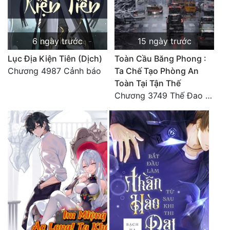
Tu Chân
Tu Tiên
6 ngày trước
15 ngày trước
Tội Phạm
Lục Địa Kiện Tiên (Dịch)
Toàn Cầu Băng Phong :
Chương 4987 Cảnh báo
Ta Chế Tạo Phòng An
Vô Địch
Toàn Tại Tận Thế
Võ Hiệp
Chương 3749 Thế Đao xuất kích
Võng Du
Xuyên Không
Xuyên Nhanh
Xuyên Sách
Xuyên Thư
Điền Văn