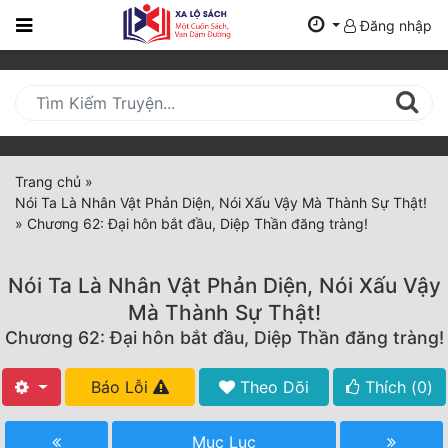
Đăng nhập
Trang
Chủ
Mới
Cập
Nhật
Trang chủ
»
(current)
Nói Ta Là Nhân Vật Phản Diện, Nói Xấu Vậy Mà Thành Sự Thật!
BXH
»
Chương 62: Đại hôn bắt đầu, Diệp Thần đăng tràng!
Thể Loại
Nói Ta Là Nhân Vật Phản Diện, Nói Xấu Vậy
Mà Thành Sự Thật!
Tất Cả
Chương 62: Đại hôn bắt đầu, Diệp Thần đăng tràng!
Truyện Mới Ra
Báo Lỗi
Theo Dõi
Thích (
0
)
Hoàn Thành
Mục Lục