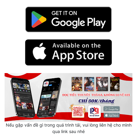
Hài Hước
Hệ Thống
Học Đường
Khoa Huyễn
Khoa Huyễn Không Gian
Kinh Dị
Kiếm Hiệp
Kỳ Huyễn
Kỳ Ảo
Linh Dị
Làm Giàu
Nếu gặp vấn đề gì trong quá trình tải, vui lòng liên hệ cho mình
qua link sau nhé
Lịch Sử