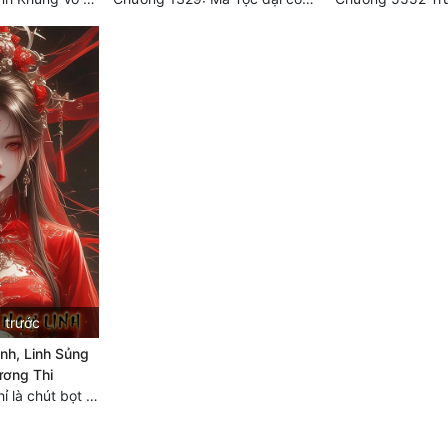
 trước
nh, Linh Sủng
ương Thi
Chương 3122: Chỉ là chút bọt nước! Điều kiện và tài liệu!**