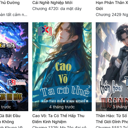
 Thủ Đường
Cái Nghề Nghiệp Mới
Hạn Phân Thân X
Chương 4720: da mặt dày
Giới
Chương 1624 Hoàn tất cảm nghĩ (2)
 trước
4 tháng trước
3 tháng
 Gà Bắt Đầu
Cao Võ: Ta Có Thể Hấp Thu
Thần Hào: Từ Số
h Không
Điểm Kinh Nghiệm
Thế Giới Đỉnh Ph
Chương 1683 Tinh Khung Võ Thánh (Hết)
Chương 1329: Ma Tộc đại công chúa Thương Nguyệt