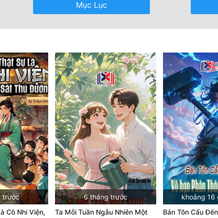
Mục Lục
 trước
6 tháng trước
khoảng 16 
à Cô Nhi Viện,
Ta Mỗi Tuần Ngẫu Nhiên Một
Bản Tôn Cẩu Đến