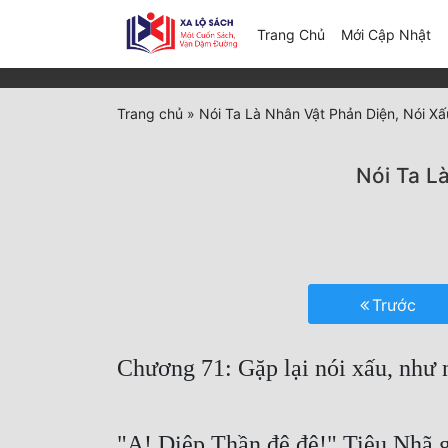
(c
Trang Chủ
Mới Cập Nhật
Trang chủ
»
Nói Ta Là Nhân Vật Phản Diện, Nói X
Nói Ta L
Trước
Chương 71: Gặp lại nói xấu, nh
"A! Diệp Thần đệ đệ!" Tiêu Nhã g