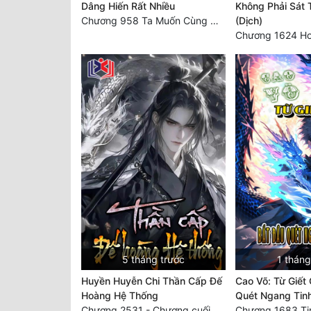
Dâng Hiến Rất Nhiều
Không Phải Sát
Chương 958 Ta Muốn Cùng Các Cô Vĩnh Viễn Ở Bên Nhau (2) Hết
(Dịch)
5 tháng trước
1 tháng
Huyền Huyễn Chi Thần Cấp Đế
Cao Võ: Từ Giết
Hoàng Hệ Thống
Quét Ngang Tin
Chương 2531 - Chương cuối