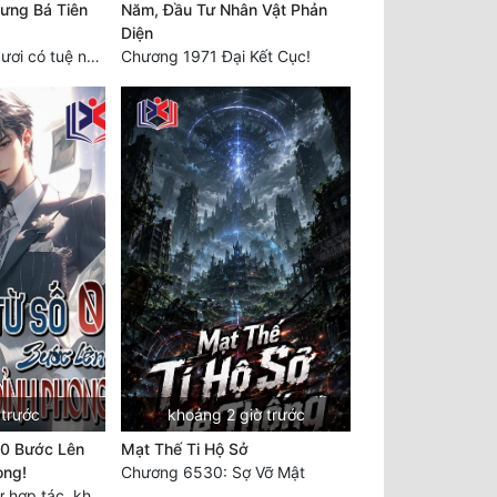
ưng Bá Tiên
Năm, Đầu Tư Nhân Vật Phản
Diện
Chương 2429 Ngươi có tuệ nhãn? Ta có...
Chương 1971 Đại Kết Cục!
 trước
khoảng 2 giờ trước
 0 Bước Lên
Mạt Thế Ti Hộ Sở
ong!
Chương 6530: Sợ Vỡ Mật
Chương 5552 Trừ hợp tác, không còn cách nào khác!