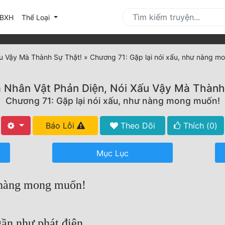
urrent)
BXH
Thể Loại
ấu Vậy Mà Thành Sự Thật!
»
Chương 71: Gặp lại nói xấu, như nàng m
à Nhân Vật Phản Diện, Nói Xấu Vậy Mà Thành
Chương 71: Gặp lại nói xấu, như nàng mong muốn!
Báo Lỗi
Theo Dõi
Thích (
0
)
Mục Lục
ư nàng mong muốn!
ần như phát điên.