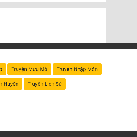
p
Truyện Mưu Mô
Truyện Nhập Môn
n Huyễn
Truyện Lịch Sử