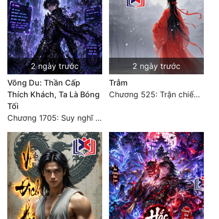
2 ngày trước
2 ngày trước
Võng Du: Thần Cấp
Trẫm
Thích Khách, Ta Là Bóng
Chương 525: Trận chiến tấn công phòng thủ Macao (2)
Tối
Chương 1705: Suy nghĩ sinh tồn của Vô Danh Tuyết!