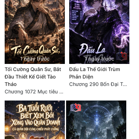
1 ngày trước
1 ngày trước
Tối Cường Quân Sư, Bắt
Đấu La Thế Giới Trùm
Đầu Thiết Kế Giết Tào
Phản Diện
Tháo
Chương 290 Bốn Đại Tông Môn Đơn Thuộc Tính Vô Cùng Thê Lương
Chương 1072 Mục tiêu của chúng ta là biển sao trời (2/2)