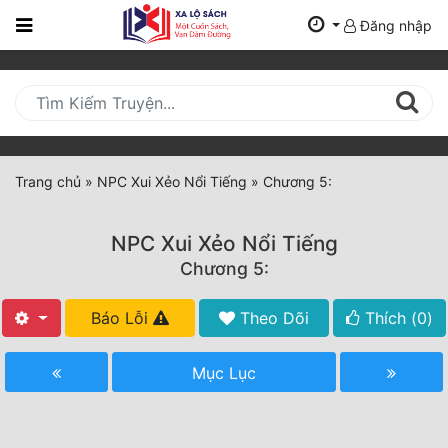
Đăng nhập
Trang
Chủ
Mới
Cập
Nhật
Trang chủ
»
NPC Xui Xẻo Nổi Tiếng
»
Chương 5:
(current)
BXH
NPC Xui Xẻo Nổi Tiếng
Thể Loại
Chương 5:
Báo Lỗi
Theo Dõi
Thích (
0
)
Tất Cả
Truyện Mới Ra
Mục Lục
Hoàn Thành