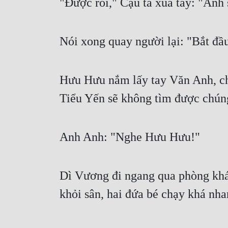
"Được rồi," Cậu ta xua tay: "Anh s
Nói xong quay người lại: "Bắt đầ
Hưu Hưu nắm lấy tay Văn Anh, châ
Tiểu Yến sẽ không tìm được chúng
Anh Anh: "Nghe Hưu Hưu!"
Dì Vương đi ngang qua phòng khác
khỏi sân, hai đứa bé chạy khá nha