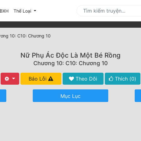
urrent)
BXH
Thể Loại
ơng 10: C10: Chương 10
Nữ Phụ Ác Độc Là Một Bé Rồng
Chương 10: C10: Chương 10
Báo Lỗi
Theo Dõi
Thích (
0
)
Mục Lục