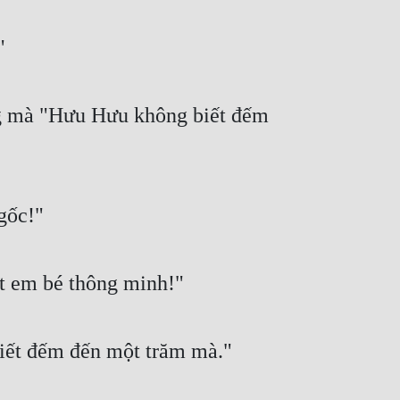
"
ng mà "Hưu Hưu không biết đếm 
gốc!"
t em bé thông minh!"
iết đếm đến một trăm mà."