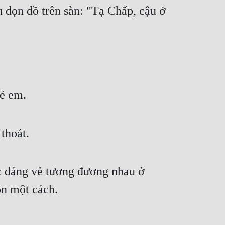
 dọn đồ trên sàn: "Tạ Chấp, cậu ở 
rẻ em.
thoát.
óc dáng vẻ tương đương nhau ở 
òn một cách.