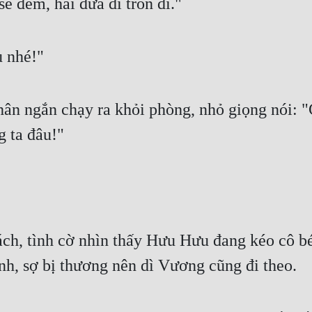
ẽ đếm, hai đứa đi trốn đi."
u nhé!"
n ngắn chạy ra khỏi phòng, nhỏ giọng nói: "C
 ta đâu!"
h, tình cờ nhìn thấy Hưu Hưu đang kéo cô bé
nh, sợ bị thương nên dì Vương cũng đi theo.