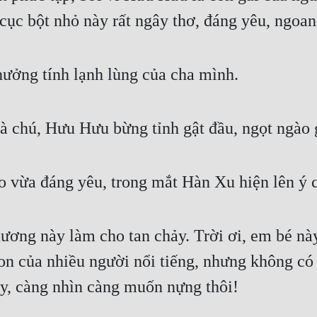
 cục bột nhỏ này rất ngây thơ, đáng yêu, ngoa
ưởng tính lạnh lùng của cha mình.
 là chú, Hưu Hưu bừng tỉnh gật đầu, ngọt ngào
ẻo vừa đáng yêu, trong mắt Hàn Xu hiện lên ý 
hương này làm cho tan chảy. Trời ơi, em bé nà
con của nhiều người nổi tiếng, nhưng không c
ày, càng nhìn càng muốn nựng thôi!