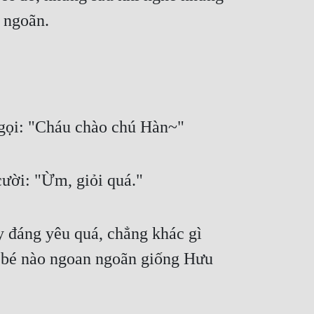
n ngoãn.
 gọi: "Cháu chào chú Hàn~"
cười: "Ừm, giỏi quá."
y đáng yêu quá, chẳng khác gì 
ó bé nào ngoan ngoãn giống Hưu 