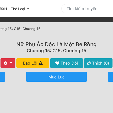
urrent)
BXH
Thể Loại
ơng 15: C15: Chương 15
Nữ Phụ Ác Độc Là Một Bé Rồng
Chương 15: C15: Chương 15
Báo Lỗi
Theo Dõi
Thích (
0
)
Mục Lục