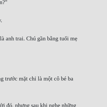
àn?"
.
à anh trai. Chú gần bằng tuổi mẹ 
 trước mặt chỉ là một cô bé ba 
ời đó, nhưng sau khi nghe những 