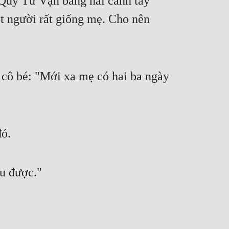
Quý Tư Vận bằng hai cánh tay 
 người rất giống mẹ. Cho nên 
cô bé: "Mới xa mẹ có hai ba ngày 
đó.
u được."