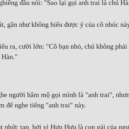
iêng đầu nói: "Sao lại gọi anh trai là chú H
át, gần như không hiểu được ý của cô nhóc này
ểu ra, cười lớn: "Cô bạn nhỏ, chú không phải l
ú Hàn."
e người hâm mộ gọi mình là "anh trai", nhưng
m để nghe tiếng "anh trai" này.
 phức tạp, bởi vì Hưu Hưu là con gái của ngư