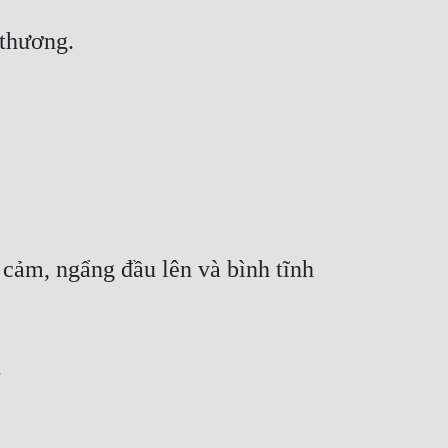
 thương.
ảm, ngẩng đầu lên và bình tĩnh 
"