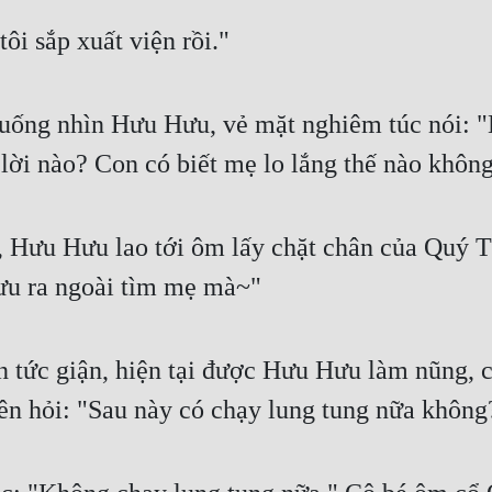
ôi sắp xuất viện rồi."
uống nhìn Hưu Hưu, vẻ mặt nghiêm túc nói: "H
lời nào? Con có biết mẹ lo lắng thế nào khôn
Hưu Hưu lao tới ôm lấy chặt chân của Quý Tư
ưu ra ngoài tìm mẹ mà~"
 tức giận, hiện tại được Hưu Hưu làm nũng, cô
lên hỏi: "Sau này có chạy lung tung nữa không