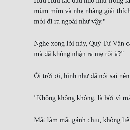
Hưu Hưu lắc đầu nhỏ như trống lắ
mũm mĩm và nhẹ nhàng giải thích
mới đi ra ngoài như vậy."
Nghe xong lời này, Quý Tư Vận cà
mà đã không nhận ra mẹ rồi à?"
Ôi trời ơi, hình như đã nói sai n
"Không không không, là bởi vì m
Mắt làm mắt gánh chịu, không li