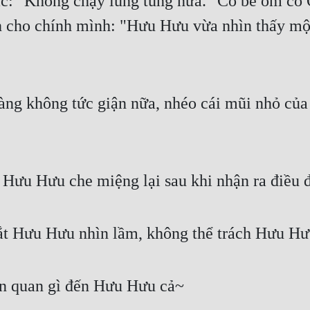
c: "Không chạy lung tung nữa." Cô bé ôm cổ 
 cho chính mình: "Hưu Hưu vừa nhìn thấy một
ng không tức giận nữa, nhéo cái mũi nhỏ của 
ên Hưu Hưu che miệng lại sau khi nhận ra điều 
ắt Hưu Hưu nhìn lầm, không thể trách Hưu Hư
ên quan gì đến Hưu Hưu cả~