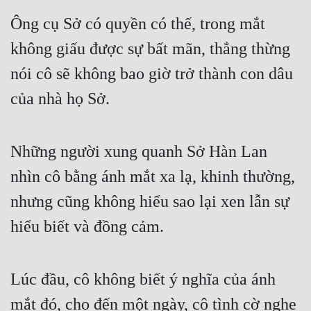
Ông cụ Sở có quyền có thế, trong mắt 
Quân Sự
không giấu được sự bất mãn, thẳng thừng 
Sảng Văn
nói cô sẽ không bao giờ trở thành con dâu 
Sắc
của nhà họ Sở.
Sủng
Thanh Xuân
Những người xung quanh Sở Hàn Lan 
Tiên Hiệp
nhìn cô bằng ánh mắt xa lạ, khinh thường, 
Tiểu Thuyết
nhưng cũng không hiểu sao lại xen lẫn sự 
Trinh Thám
hiểu biết và đồng cảm.
Triều Đấu
Trùng Sinh
Lúc đầu, cô không biết ý nghĩa của ánh 
Trọng Sinh
mắt đó, cho đến một ngày, cô tình cờ nghe 