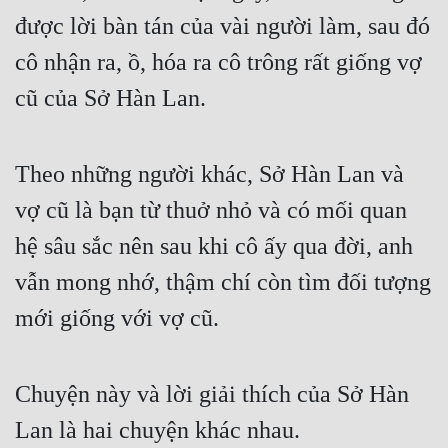
được lời bàn tán của vài người làm, sau đó 
Tu Chân
cô nhận ra, ồ, hóa ra cô trông rất giống vợ 
Tu Tiên
cũ của Sở Hàn Lan.
Tội Phạm
Vô Địch
Theo những người khác, Sở Hàn Lan và 
Võ Hiệp
vợ cũ là bạn từ thuở nhỏ và có mối quan 
Võng Du
hệ sâu sắc nên sau khi cô ấy qua đời, anh 
Xuyên Không
vẫn mong nhớ, thậm chí còn tìm đối tượng 
Xuyên Nhanh
mới giống với vợ cũ.
Xuyên Sách
Xuyên Thư
Chuyện này và lời giải thích của Sở Hàn 
Điền Văn
Lan là hai chuyện khác nhau.