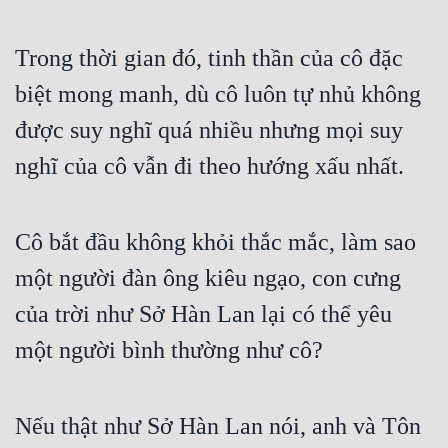
Đô Thị
Trong thời gian đó, tinh thần của cô đặc 
Đông Phương
biệt mong manh, dù cô luôn tự nhủ không 
Đông Phương Huyền Huyễn
được suy nghĩ quá nhiều nhưng mọi suy 
Đồng Nhân
nghĩ của cô vẫn đi theo hướng xấu nhất.
Cẩu Đạo Trường Sinh
Cô bắt đầu không khỏi thắc mắc, làm sao 
Ngự Thú
một người đàn ông kiêu ngạo, con cưng 
Truyện Nam
của trời như Sở Hàn Lan lại có thể yêu 
Truyện Nữ
một người bình thường như cô?
Vô Địch Lưu
Xây Dựng Thế Lực
Nếu thật như Sở Hàn Lan nói, anh và Tôn 
Đam Mỹ