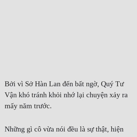
Free
Hậu Cung
Truyện Convert
Truyện Dịch
Truyện Nhập Môn
Truyện ngắn
Xa Lộ Dịch
Bởi vì Sở Hàn Lan đến bất ngờ, Quý Tư 
Vận khó tránh khỏi nhớ lại chuyện xảy ra 
mấy năm trước.
Cung Đấu
Cạnh Kỹ
Những gì cô vừa nói đều là sự thật, hiện 
Cổ Tiên Hiệp