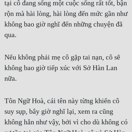
tại cô đang sống một cuộc sống rất tốt, bận 
Cổ Đại
rộn mà hài lòng, hài lòng đến mức gần như 
Du Hí
không bao giờ nghĩ đến những chuyện đã 
Dã Sử
qua.
Dị Giới
Dị Năng
Nếu không phải mẹ cô gặp tai nạn, cô sẽ 
Gia Đấu
không bao giờ tiếp xúc với Sở Hàn Lan 
Góc Nhìn Nam
nữa.
Góc Nhìn Nữ
Huyền Huyễn
Tôn Ngữ Hoà, cái tên này từng khiến cô 
suy sụp, bây giờ nghĩ lại, xem ra cũng 
Huyền Nghi
không hẳn như vậy, bởi vì cho dù không có 
Huyền Ảo