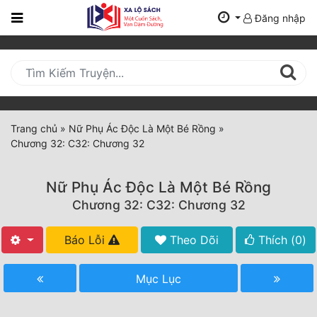
Đăng nhập
Trang
Chủ
Mới
Cập
Nhật
Trang chủ
»
Nữ Phụ Ác Độc Là Một Bé Rồng
»
(current)
Chương 32: C32: Chương 32
BXH
Thể Loại
Nữ Phụ Ác Độc Là Một Bé Rồng
Chương 32: C32: Chương 32
Tất Cả
Báo Lỗi
Theo Dõi
Thích (
0
)
Truyện Mới Ra
Mục Lục
Hoàn Thành