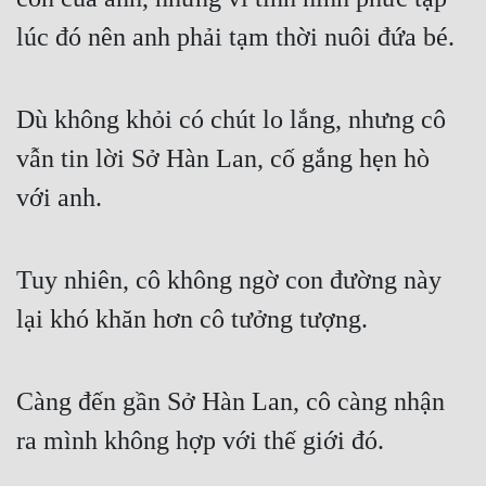
lúc đó nên anh phải tạm thời nuôi đứa bé.
Mưu Mô
Mạt Thế
Dù không khỏi có chút lo lắng, nhưng cô 
Mỹ Thực
vẫn tin lời Sở Hàn Lan, cố gắng hẹn hò 
Ngôn Tình
với anh.
Ngược
Nữ Cường
Tuy nhiên, cô không ngờ con đường này 
Nữ Phụ
lại khó khăn hơn cô tưởng tượng.
Phong Thủy - Tâm Linh
Phương Tây
Càng đến gần Sở Hàn Lan, cô càng nhận 
Phản Phái
ra mình không hợp với thế giới đó.
Quan Trường