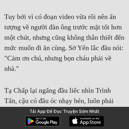
Tuy bởi vì có đoạn video vừa rồi nên ấn 
tượng về người đàn ông trước mặt tốt hơn 
một chút, nhưng cũng không thân thiết đến 
mức muốn đi ăn cùng. Sở Yến lắc đầu nói: 
"Cảm ơn chú, nhưng bọn cháu phải về 
nhà."
Tạ Chấp lại ngẩng đầu liếc nhìn Trình 
Tấn, cậu có đầu óc nhạy bén, luôn phải 
suy nghĩ nhiều hơn hai người đơn giản vô 
Tải App Để Đọc Truyện Sớm Nhất
tư còn lại.