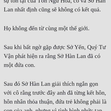
sự tồn tại của Tôn Ngữ Hoà, cô và Sở Hàn 
Hài Hước
Lan nhất định cũng sẽ không có kết quả.
Hệ Thống
Học Đường
Họ không đến từ cùng một thế giới.
Khoa Huyễn
Khoa Huyễn Không Gian
Sau khi bất ngờ gặp được Sở Yến, Quý Tư 
Kinh Dị
Vận phát hiện ra rằng Sở Hàn Lan đã có 
Kiếm Hiệp
một đứa con.
Kỳ Huyễn
Kỳ Ảo
Sau đó Sở Hàn Lan giải thích ngắn gọn 
Linh Dị
với cô rằng trước đây anh đã từng kết hôn, 
hôn nhân thỏa thuận, đứa trẻ không phải là 
Làm Giàu
con của anh, nhưng vì tình hình phức tạp 
Lịch Sử