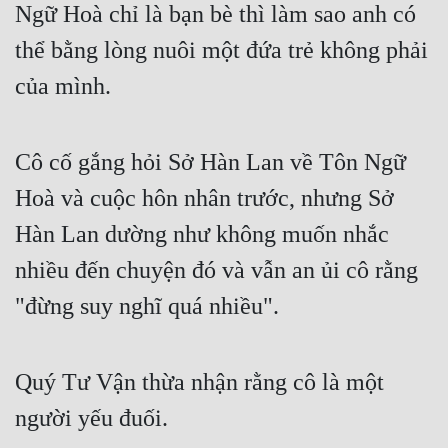
Ngữ Hoà chỉ là bạn bè thì làm sao anh có 
Đẹp
thể bằng lòng nuôi một đứa trẻ không phải 
Đẹp Hiệp
của mình.
Tính Cách Nhân Vật :
Cô cố gắng hỏi Sở Hàn Lan về Tôn Ngữ 
Cơ Trí
Hoà và cuộc hôn nhân trước, nhưng Sở 
Sát Phạt Quyết Đoán
Hàn Lan dường như không muốn nhắc 
Vô Sỉ
nhiều đến chuyện đó và vẫn an ủi cô rằng 
Điềm Đạm
"đừng suy nghĩ quá nhiều".
Quý Tư Vận thừa nhận rằng cô là một 
người yếu đuối.