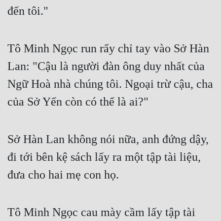
đến tôi."
Tu Chân
Tu Tiên
Tô Minh Ngọc run rẩy chỉ tay vào Sở Hàn 
Tội Phạm
Lan: "Cậu là người đàn ông duy nhất của 
Vô Địch
Ngữ Hoà nhà chúng tôi. Ngoại trừ cậu, cha 
Võ Hiệp
của Sở Yến còn có thể là ai?"
Võng Du
Xuyên Không
Sở Hàn Lan không nói nữa, anh đứng dậy, 
Xuyên Nhanh
đi tới bên kệ sách lấy ra một tập tài liệu, 
Xuyên Sách
đưa cho hai mẹ con họ.
Xuyên Thư
Điền Văn
Tô Minh Ngọc cau mày cầm lấy tập tài 