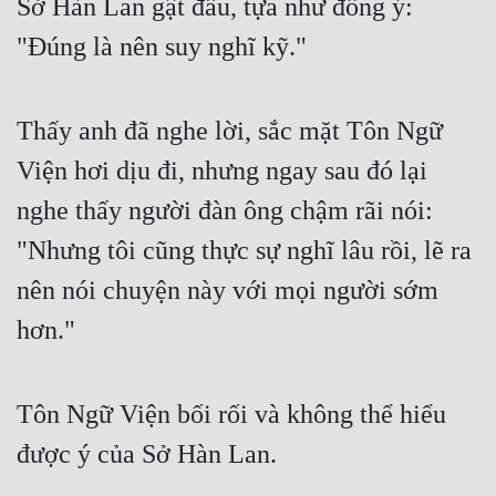
Sở Hàn Lan gật đầu, tựa như đồng ý: 
Hài Hước
"Đúng là nên suy nghĩ kỹ."
Hệ Thống
Học Đường
Thấy anh đã nghe lời, sắc mặt Tôn Ngữ 
Khoa Huyễn
Viện hơi dịu đi, nhưng ngay sau đó lại 
Khoa Huyễn Không Gian
nghe thấy người đàn ông chậm rãi nói: 
Kinh Dị
"Nhưng tôi cũng thực sự nghĩ lâu rồi, lẽ ra 
Kiếm Hiệp
nên nói chuyện này với mọi người sớm 
Kỳ Huyễn
hơn."
Kỳ Ảo
Linh Dị
Tôn Ngữ Viện bối rối và không thể hiểu 
được ý của Sở Hàn Lan.
Làm Giàu
Lịch Sử