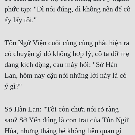
phức tạp: "Dì nói đúng, dì không nên để cô 
Quân Sự
ấy lấy tôi."
Sảng Văn
Sắc
Tôn Ngữ Viện cuối cùng cũng phát hiện ra 
Sủng
có chuyện gì đó không hợp lý, cô ta đỡ mẹ 
Thanh Xuân
đang kích động, cau mày hỏi: "Sở Hàn 
Tiên Hiệp
Lan, hôm nay cậu nói những lời này là có 
Tiểu Thuyết
ý gì?"
Trinh Thám
Triều Đấu
Sở Hàn Lan: "Tôi còn chưa nói rõ ràng 
Trùng Sinh
sao? Sở Yến đúng là con trai của Tôn Ngữ 
Hòa, nhưng thằng bé không liên quan gì 
Trọng Sinh