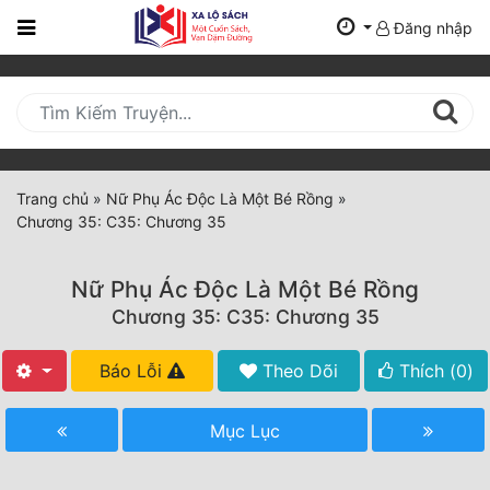
Đăng nhập
Trang
Chủ
Mới
Cập
Nhật
Trang chủ
»
Nữ Phụ Ác Độc Là Một Bé Rồng
»
(current)
Chương 35: C35: Chương 35
BXH
Thể Loại
Nữ Phụ Ác Độc Là Một Bé Rồng
Chương 35: C35: Chương 35
Tất Cả
Báo Lỗi
Theo Dõi
Thích (
0
)
Truyện Mới Ra
Mục Lục
Hoàn Thành