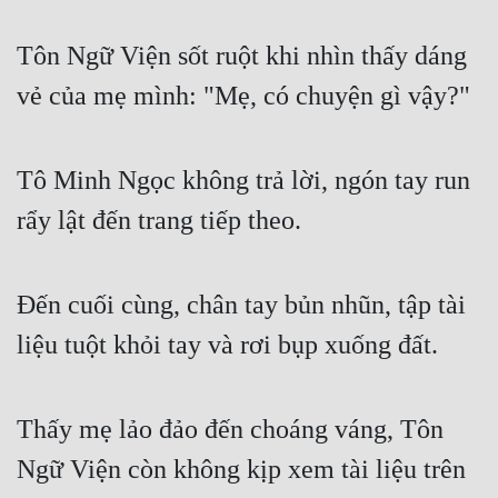
Đẹp
Tôn Ngữ Viện sốt ruột khi nhìn thấy dáng 
Đẹp Hiệp
vẻ của mẹ mình: "Mẹ, có chuyện gì vậy?"
Tính Cách Nhân Vật :
Tô Minh Ngọc không trả lời, ngón tay run 
Cơ Trí
rẩy lật đến trang tiếp theo.
Sát Phạt Quyết Đoán
Vô Sỉ
Đến cuối cùng, chân tay bủn nhũn, tập tài 
Điềm Đạm
liệu tuột khỏi tay và rơi bụp xuống đất.
Thấy mẹ lảo đảo đến choáng váng, Tôn 
Ngữ Viện còn không kịp xem tài liệu trên 