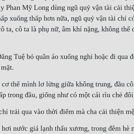
cậy Phan Mỹ Long dùng ngũ quỷ vận tài cải th
hấp xuống thấp hơn nữa, ngũ quỷ vận tài chỉ có
cô ta, cô ta là phụ nữ, âm khí nặng, không thể 
ăng Tuệ bỏ quần áo xuống nghi hoặc đi qua đó,
 mặt.
cơ thể mình lơ lửng giữa không trung, đầu cô 
p trong đầu, giống như có một cái rìu chẻ đôi 
hỉ trải qua vào thời điểm mà cha cải thiện mệ
 hơi nước giá lạnh thấu xương, trong đêm hè m