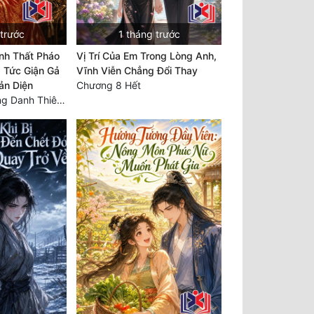
 trước
1 tháng trước
nh Thất Pháo
Vị Trí Của Em Trong Lòng Anh,
 Tức Giận Gả
Vĩnh Viễn Chẳng Đổi Thay
ản Diện
Chương 8 Hết
Chương 400: Vang Danh Thiên Hạ (Hết)