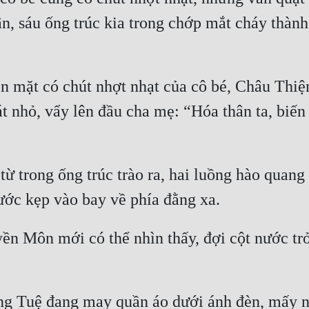
, sáu ống trúc kia trong chớp mắt cháy thành 
n mặt có chút nhợt nhạt của cô bé, Châu Thiện
 nhỏ, vẩy lên đầu cha mẹ: “Hóa thân ta, biến t
 từ trong ống trúc trào ra, hai luồng hào qua
ước kẹp vào bay về phía đằng xa.
ền Môn mới có thể nhìn thấy, đợi cột nước trở
 Tuệ đang may quần áo dưới ánh đèn, mấy nă