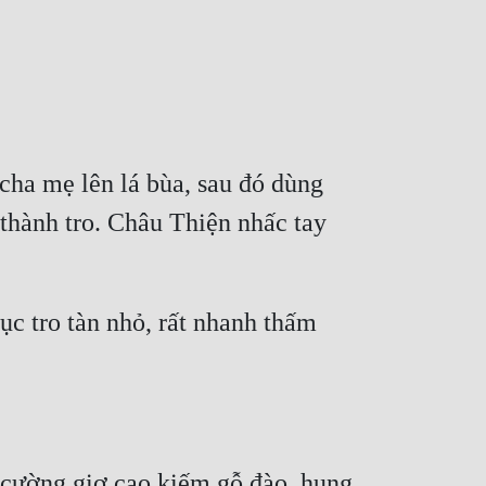
ha mẹ lên lá bùa, sau đó dùng 
thành tro. Châu Thiện nhấc tay 
c tro tàn nhỏ, rất nhanh thấm 
cường giơ cao kiếm gỗ đào, hung 