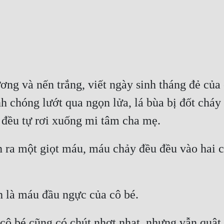
g và nến trắng, viết ngày sinh tháng đẻ của c
h chóng lướt qua ngọn lửa, lá bùa bị đốt cháy 
y đều tự rơi xuống mi tâm cha mẹ.
 ra một giọt máu, máu chảy đều đều vào hai cụ
h là máu đầu ngực của cô bé.
ô bé cũng có chút nhợt nhạt, nhưng vẫn quật 