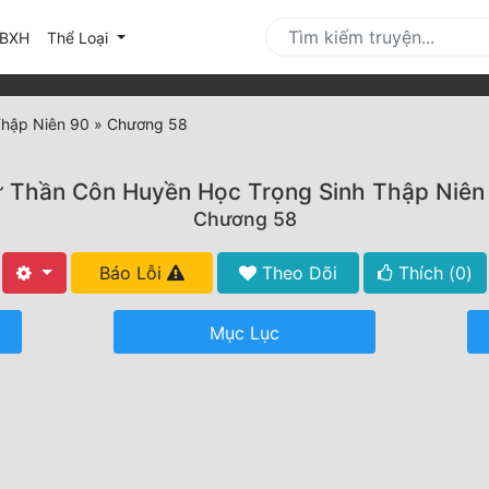
urrent)
BXH
Thể Loại
Thập Niên 90
»
Chương 58
 Thần Côn Huyền Học Trọng Sinh Thập Niên
Chương 58
Báo Lỗi
Theo Dõi
Thích (
0
)
Mục Lục