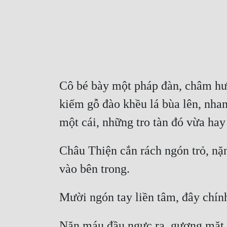
Cô bé bày một pháp đàn, châm hươn
kiếm gỗ đào khều lá bùa lên, nhan
một cái, những tro tàn đó vừa ha
Châu Thiện cắn rách ngón trỏ, nặn
vào bên trong.
Mười ngón tay liền tâm, đây chín
Nặn máu đầu ngực ra, gương mặt c