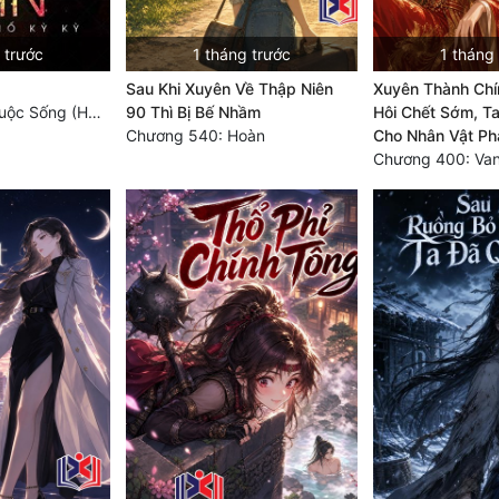
 trước
1 tháng trước
1 tháng
Sau Khi Xuyên Về Thập Niên
Xuyên Thành Chí
Chương 2166: Cuộc Sống (Hoàn)
90 Thì Bị Bế Nhầm
Hôi Chết Sớm, Ta
Chương 540: Hoàn
Cho Nhân Vật Ph