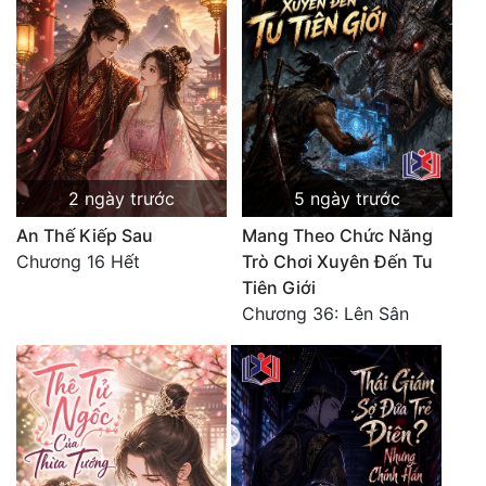
Mưu Mô
Mạt Thế
Mỹ Thực
Ngôn Tình
2 ngày trước
5 ngày trước
Ngược
An Thế Kiếp Sau
Mang Theo Chức Năng
Nữ Cường
Chương 16 Hết
Trò Chơi Xuyên Đến Tu
Tiên Giới
Nữ Phụ
Chương 36: Lên Sân
Phong Thủy - Tâm Linh
Phương Tây
Phản Phái
Quan Trường