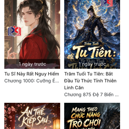
Hài Hước
Hệ Thống
Học Đường
Khoa Huyễn
Khoa Huyễn Không Gian
Kinh Dị
1 ngày trước
1 ngày trước
Kiếm Hiệp
Tu Sĩ Này Rất Nguy Hiểm
Trăm Tuổi Tu Tiên: Bắt
Chương 1000: Cưỡng Ép Kẻ Khác
Đầu Từ Thức Tỉnh Thiên
Kỳ Huyễn
Linh Căn
Kỳ Ảo
Chương 875 Đệ 7 Biến Thánh Long Biến!
Linh Dị
Làm Giàu
Lịch Sử