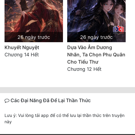
Đẹp
Đẹp Hiệp
26 ngày trước
26 ngày trước
Tính Cách Nhân Vật :
Khuyết Nguyệt
Dựa Vào Âm Dương
Cơ Trí
Chương 14 Hết
Nhãn, Ta Chọn Phu Quân
Cho Tiểu Thư
Sát Phạt Quyết Đoán
Chương 12 Hết
Vô Sỉ
Điềm Đạm
Các Đại Năng Đã Để Lại Thần Thức
Lưu ý: Vui lòng tải app để có thể lưu lại thần thức trên truyện
này