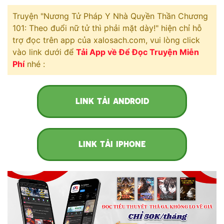
Free
Truyện "Nương Tử Pháp Y Nhà Quyền Thần Chương
101: Theo đuổi nữ tử thì phải mặt dày!" hiện chỉ hỗ
Hậu Cung
trợ đọc trên app của xalosach.com, vui lòng click
vào link dưới để
Tải App về Để Đọc Truyện Miễn
Truyện Convert
Phí
nhé :
Truyện Dịch
Truyện Nhập Môn
LINK TẢI ANDROID
Truyện ngắn
Xa Lộ Dịch
LINK TẢI IPHONE
Cung Đấu
Cạnh Kỹ
Cổ Tiên Hiệp