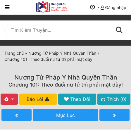
Đăng nhập
Trang
Chủ
Mới
Cập
Nhật
Trang chủ
»
Nương Tử Pháp Y Nhà Quyền Thần
»
(current)
Chương 101: Theo đuổi nữ tử thì phải mặt dày!
BXH
Thể Loại
Nương Tử Pháp Y Nhà Quyền Thần
Chương 101: Theo đuổi nữ tử thì phải mặt dày!
Tất Cả
Báo Lỗi
Theo Dõi
Thích (
0
)
Truyện Mới Ra
Mục Lục
Hoàn Thành