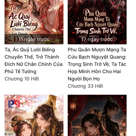
Tu Chân
Tu Tiên
Tội Phạm
11 ngày trước
17 ngày trước
Vô Địch
Ta, Ác Quỷ Lười Biếng
Phu Quân Mượn Mạng Ta
Võ Hiệp
Chuyển Thế, Trở Thành
Cứu Bạch Nguyệt Quang:
Đích Nữ Chân Chính Của
Trọng Sinh Trở Về, Ta Tác
Võng Du
Phủ Tể Tướng
Hợp Minh Hôn Cho Hai
Chương 10 Hết
Người Bọn Họ
Xuyên Không
Chương 33 Hết
Xuyên Nhanh
Xuyên Sách
Xuyên Thư
Điền Văn