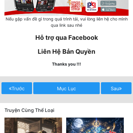
Cổ Đại
Du Hí
Nếu gặp vấn đề gì trong quá trình tải, vui lòng liên hệ cho mình
qua link sau nhé
Dã Sử
Hỗ trợ qua Facebook
Dị Giới
Liên Hệ Bản Quyền
Dị Năng
Gia Đấu
Thanks you !!!
Góc Nhìn Nam
Góc Nhìn Nữ
Trước
Mục Lục
Sau
Huyền Huyễn
Truyện Cùng Thể Loại
Huyền Nghi
Huyền Ảo