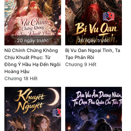
Đô Thị
Đông Phương
Đông Phương Huyền Huyễn
Đồng Nhân
20 ngày trước
26 ngày trước
Nữ Chính Chứng Không
Bị Vu Oan Ngoại Tình, Ta
Chịu Khuất Phục: Từ
Tạo Phản Rồi
Cẩu Đạo Trường Sinh
Đồng Ý Hầu Hạ Đến Ngôi
Chương 9 Hết
Hoàng Hậu
Ngự Thú
Chương 18 Hết
Truyện Nam
Truyện Nữ
Vô Địch Lưu
Xây Dựng Thế Lực
Đam Mỹ