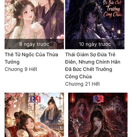
Quân Sự
Sảng Văn
Sắc
8 ngày trước
10 ngày trước
Sủng
Thê Tử Ngốc Của Thừa
Thái Giám Sợ Đứa Trẻ
Thanh Xuân
Tướng
Điên, Nhưng Chính Hắn
Chương 9 Hết
Đã Bức Chết Trưởng
Tiên Hiệp
Công Chúa
Tiểu Thuyết
Chương 21 Hết
Trinh Thám
Triều Đấu
Trùng Sinh
Trọng Sinh