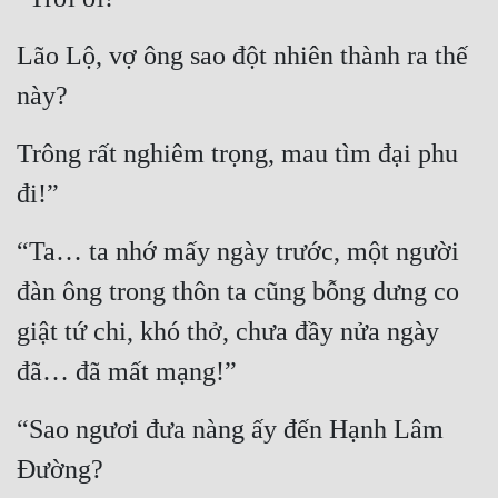
Tu Chân
Lão Lộ, vợ ông sao đột nhiên thành ra thế 
Tu Tiên
này?
Tội Phạm
Trông rất nghiêm trọng, mau tìm đại phu 
Vô Địch
đi!”
Võ Hiệp
“Ta… ta nhớ mấy ngày trước, một người 
Võng Du
đàn ông trong thôn ta cũng bỗng dưng co 
Xuyên Không
giật tứ chi, khó thở, chưa đầy nửa ngày 
Xuyên Nhanh
đã… đã mất mạng!”
Xuyên Sách
“Sao ngươi đưa nàng ấy đến Hạnh Lâm 
Xuyên Thư
Đường?
Điền Văn