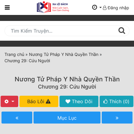
Đăng nhập
Trang
Chủ
Mới
Cập
Nhật
Trang chủ
»
Nương Tử Pháp Y Nhà Quyền Thần
»
(current)
Chương 29: Cứu Người
BXH
Thể Loại
Nương Tử Pháp Y Nhà Quyền Thần
Chương 29: Cứu Người
Tất Cả
Báo Lỗi
Theo Dõi
Thích (
0
)
Truyện Mới Ra
Mục Lục
Hoàn Thành