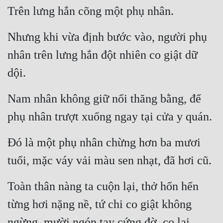
Cổ Đại
Trên lưng hắn cõng một phụ nhân.
Du Hí
Nhưng khi vừa định bước vào, người phụ 
Dã Sử
nhân trên lưng hắn đột nhiên co giật dữ 
Dị Giới
dội.
Dị Năng
Nam nhân không giữ nổi thăng bằng, để 
Gia Đấu
phụ nhân trượt xuống ngay tại cửa y quán.
Góc Nhìn Nam
Đó là một phụ nhân chừng hơn ba mươi 
Góc Nhìn Nữ
tuổi, mặc váy vải màu sen nhạt, đã hơi cũ.
Huyền Huyễn
Toàn thân nàng ta cuộn lại, thở hổn hển 
Huyền Nghi
từng hơi nặng nề, tứ chi co giật không 
Huyền Ảo
ngừng, mười ngón tay cứng đờ, co lại 