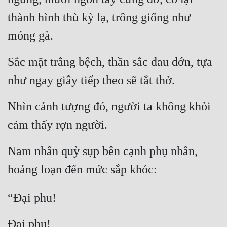
Hài Hước
thành hình thù kỳ lạ, trông giống như 
Hệ Thống
móng gà.
Học Đường
Sắc mặt trắng bệch, thần sắc đau đớn, tựa 
Khoa Huyễn
như ngay giây tiếp theo sẽ tắt thở.
Khoa Huyễn Không Gian
Nhìn cảnh tượng đó, người ta không khỏi 
Kinh Dị
cảm thấy rợn người.
Kiếm Hiệp
Kỳ Huyễn
Nam nhân quỳ sụp bên cạnh phụ nhân, 
Kỳ Ảo
hoảng loạn đến mức sắp khóc:
Linh Dị
“Đại phu!
Làm Giàu
Đại phu!
Lịch Sử