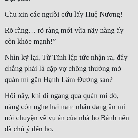
Mưu Mô
Cầu xin các người cứu lấy Huệ Nương!
Mạt Thế
Rõ ràng… rõ ràng mới vừa nãy nàng ấy 
Mỹ Thực
còn khỏe mạnh!”
Ngôn Tình
Nhìn kỹ lại, Từ Tĩnh lập tức nhận ra, đây 
Ngược
chẳng phải là cặp vợ chồng thường mở 
Nữ Cường
quán mì gần Hạnh Lâm Đường sao?
Nữ Phụ
Hồi nãy, khi đi ngang qua quán mì đó, 
Phong Thủy - Tâm Linh
nàng còn nghe hai nam nhân đang ăn mì 
Phương Tây
nói chuyện về vụ án của nhà họ Bành nên 
Phản Phái
đã chú ý đến họ.
Quan Trường