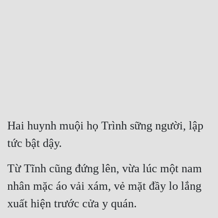
Free
Hậu Cung
Truyện Convert
Truyện Dịch
Truyện Nhập Môn
Truyện ngắn
Hai huynh muội họ Trình sững người, lập 
Xa Lộ Dịch
tức bật dậy.
Từ Tĩnh cũng đứng lên, vừa lúc một nam 
Cung Đấu
nhân mặc áo vải xám, vẻ mặt đầy lo lắng 
Cạnh Kỹ
xuất hiện trước cửa y quán.
Cổ Tiên Hiệp