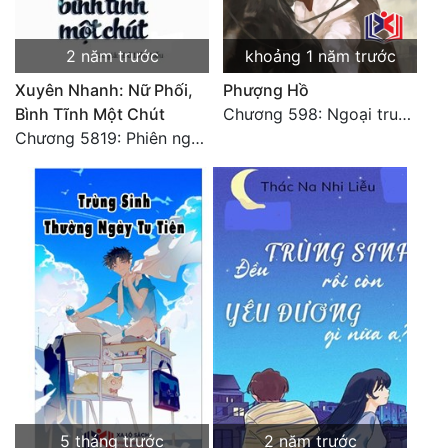
2 năm trước
khoảng 1 năm trước
Xuyên Nhanh: Nữ Phối,
Phượng Hồ
Bình Tĩnh Một Chút
Chương 598: Ngoại truyện: Tiểu Tiểu Ký
Chương 5819: Phiên ngoại: Trở lại STARS [HẾT]
5 tháng trước
2 năm trước