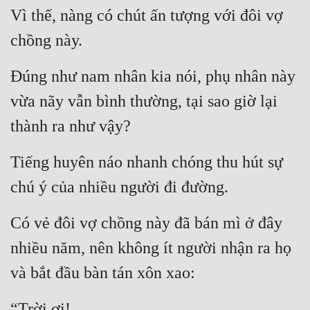
Vì thế, nàng có chút ấn tượng với đôi vợ 
Quân Sự
chồng này.
Sảng Văn
Đúng như nam nhân kia nói, phụ nhân này 
Sắc
vừa nãy vẫn bình thường, tại sao giờ lại 
Sủng
thành ra như vậy?
Thanh Xuân
Tiếng huyên náo nhanh chóng thu hút sự 
Tiên Hiệp
chú ý của nhiều người đi đường.
Tiểu Thuyết
Trinh Thám
Có vẻ đôi vợ chồng này đã bán mì ở đây 
Triều Đấu
nhiều năm, nên không ít người nhận ra họ 
và bắt đầu bàn tán xôn xao:
Trùng Sinh
Trọng Sinh
“Trời ơi!