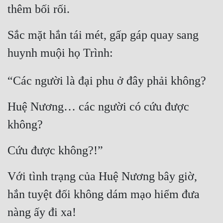
thêm bối rối.
Đẹp
Sắc mặt hắn tái mét, gấp gáp quay sang 
Đẹp Hiệp
huynh muội họ Trình:
Tính Cách Nhân Vật :
“Các người là đại phu ở đây phải không?
Cơ Trí
Huệ Nương… các người có cứu được 
Sát Phạt Quyết Đoán
không?
Vô Sỉ
Điềm Đạm
Cứu được không?!”
Với tình trạng của Huệ Nương bây giờ, 
hắn tuyệt đối không dám mạo hiểm đưa 
nàng ấy đi xa!