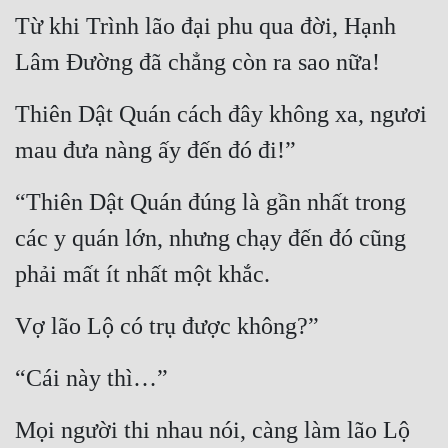
Đô Thị
Từ khi Trình lão đại phu qua đời, Hạnh 
Đông Phương
Lâm Đường đã chẳng còn ra sao nữa!
Đông Phương Huyền Huyễn
Thiên Dật Quán cách đây không xa, ngươi 
Đồng Nhân
mau đưa nàng ấy đến đó đi!”
“Thiên Dật Quán đúng là gần nhất trong 
Cẩu Đạo Trường Sinh
các y quán lớn, nhưng chạy đến đó cũng 
Ngự Thú
phải mất ít nhất một khắc.
Truyện Nam
Vợ lão Lộ có trụ được không?”
Truyện Nữ
Vô Địch Lưu
“Cái này thì…”
Xây Dựng Thế Lực
Mọi người thi nhau nói, càng làm lão Lộ 
Đam Mỹ