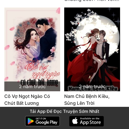
2 năm trước
2 năm trước
Cô Vợ Ngọt Ngào Có
Nam Chủ Bệnh Kiều,
Chút Bất Lương
Sủng Lên Trời
Chương 2489: Khúc nhạc dạo: Cuộc so đấu vô sỉ (Hoàn)
Chương 2128: 2128: Phiên Ngoại 10 Tô Cổ - Tiểu Hồng - Kết Thúc
Tải App Để Đọc Truyện Sớm Nhất