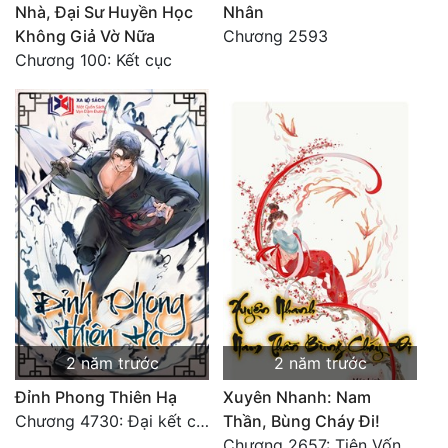
Nhà, Đại Sư Huyền Học
Nhân
Không Giả Vờ Nữa
Chương 2593
Chương 100: Kết cục
2 năm trước
2 năm trước
Đỉnh Phong Thiên Hạ
Xuyên Nhanh: Nam
Chương 4730: Đại kết cục
Thần, Bùng Cháy Đi!
Chương 2657: Tiên Vốn Vô Lương (15). HẾT.