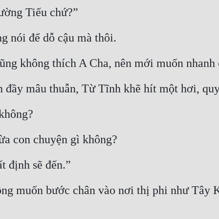
ường Tiếu chứ?”
g nói để dỗ cậu mà thôi.
cũng không thích A Cha, nên mới muốn nhanh c
n đầy mâu thuẫn, Từ Tĩnh khẽ hít một hơi, quy
 không?
lừa con chuyện gì không?
t định sẽ đến.”
ng muốn bước chân vào nơi thị phi như Tây Ki