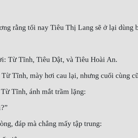
g rằng tối nay Tiêu Thị Lang sẽ ở lại dùng 
i: Từ Tĩnh, Tiêu Dật, và Tiêu Hoài An.
g Từ Tĩnh, mày hơi cau lại, nhưng cuối cùng c
 Từ Tĩnh, ánh mắt trầm lặng:
i?”
lòng, đáp mà chẳng mấy tập trung: