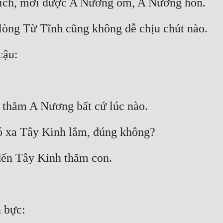
hích, mới được A Nương ôm, A Nương hôn.
 lòng Từ Tĩnh cũng không dễ chịu chút nào.
cậu:
 thăm A Nương bất cứ lúc nào.
ó xa Tây Kinh lắm, đúng không?
đến Tây Kinh thăm con.
 bực: