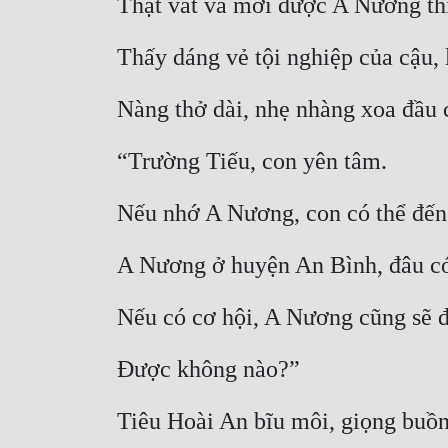
Thật vất vả mới được A Nương t
Thấy dáng vẻ tội nghiệp của cậu,
Nàng thở dài, nhẹ nhàng xoa đầu 
“Trường Tiếu, con yên tâm.
Nếu nhớ A Nương, con có thể đến
A Nương ở huyện An Bình, đâu c
Nếu có cơ hội, A Nương cũng sẽ 
Được không nào?”
Tiêu Hoài An bĩu môi, giọng buồn