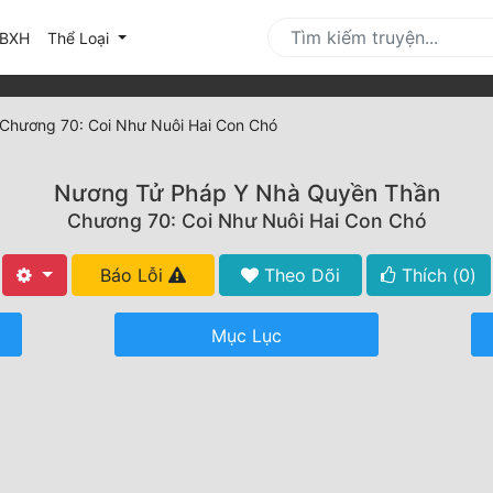
urrent)
BXH
Thể Loại
Chương 70: Coi Như Nuôi Hai Con Chó
Nương Tử Pháp Y Nhà Quyền Thần
Chương 70: Coi Như Nuôi Hai Con Chó
Báo Lỗi
Theo Dõi
Thích (
0
)
Mục Lục