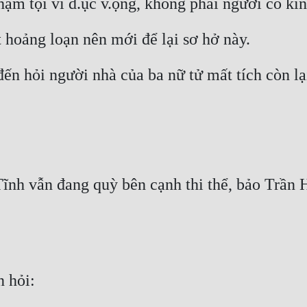
hạm tội vì d.ục v.ọng, không phải người có ki
t hoảng loạn nên mới để lại sơ hở này.
n hỏi người nhà của ba nữ tử mất tích còn lạ
Tĩnh vẫn đang quỳ bên cạnh thi thể, bảo Trần Hổ
 hỏi: