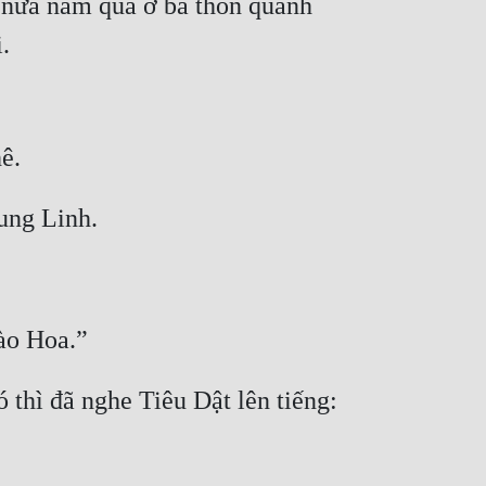
g nửa năm qua ở ba thôn quanh 
.
ê.
ung Linh.
ào Hoa.”
 thì đã nghe Tiêu Dật lên tiếng: