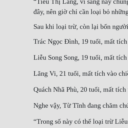
“Tiêu Thị Lang, vì sáng nay chúng
đây, nên giờ chỉ cần loại bỏ nhữn
Sau khi loại trừ, còn lại bốn ngườ
Trác Ngọc Đình, 19 tuổi, mất tích
Liễu Song Song, 19 tuổi, mất tíc
Lăng Vi, 21 tuổi, mất tích vào ch
Quách Nhã Phù, 20 tuổi, mất tích
Nghe vậy, Từ Tĩnh đang chăm chú k
“Trong số này có thể loại trừ Liễ