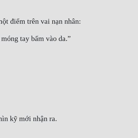
một điểm trên vai nạn nhân:
u móng tay bấm vào da.”
hìn kỹ mới nhận ra.