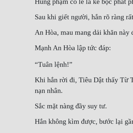
Hung phạm có lẽ là kẻ bộc phát p
Sau khi giết người, hắn rõ ràng rấ
An Hòa, mau mang dải khăn này đế
Mạnh An Hòa lập tức đáp:
“Tuân lệnh!”
Khi hắn rời đi, Tiêu Dật thấy Từ 
nạn nhân.
Sắc mặt nàng đầy suy tư.
Hắn không kìm được, bước lại gần