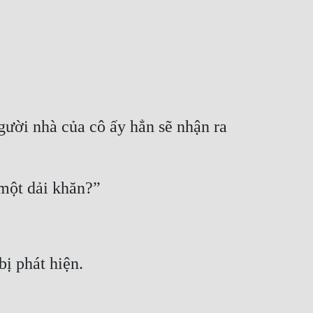
ười nhà của cô ấy hẳn sẽ nhận ra 
 một dải khăn?”
bị phát hiện.