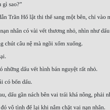
 gì sao?”
ẫn Trần Hổ lật thi thể sang một bên, chỉ vào 
a nạn nhân có vài vết thương nhỏ, nhìn như dấ
ng chút câu nệ mà ngồi xổm xuống.
ại.
ó những dấu vết hình bán nguyệt rất nhỏ.
ái có bốn dấu.
u, dấu gần nách bên vai trái khá nông, phải n
đó vô tình để lại khi nắm chặt vai nạn nhân.