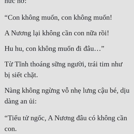
nức nở:
Hài Hước
Hệ Thống
“Con không muốn, con không muốn!
Học Đường
A Nương lại không cần con nữa rồi!
Khoa Huyễn
Hu hu, con không muốn đi đâu…”
Khoa Huyễn Không Gian
Kinh Dị
Từ Tĩnh thoáng sững người, trái tim như 
bị siết chặt.
Kiếm Hiệp
Kỳ Huyễn
Nàng không ngừng vỗ nhẹ lưng cậu bé, dịu 
Kỳ Ảo
dàng an ủi:
Linh Dị
“Tiểu tử ngốc, A Nương đâu có không cần 
Làm Giàu
con.
Lịch Sử