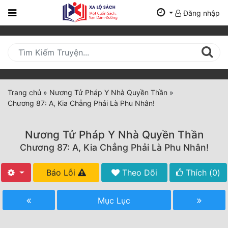
Đăng nhập
Trang
Chủ
Mới
Cập
Nhật
Trang chủ
»
Nương Tử Pháp Y Nhà Quyền Thần
»
(current)
Chương 87: A, Kia Chẳng Phải Là Phu Nhân!
BXH
Thể Loại
Nương Tử Pháp Y Nhà Quyền Thần
Chương 87: A, Kia Chẳng Phải Là Phu Nhân!
Tất Cả
Báo Lỗi
Theo Dõi
Thích (
0
)
Truyện Mới Ra
Mục Lục
Hoàn Thành