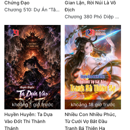
Chứng Đạo
Gian Lận, Rời Núi Là Vô
Chương 510: Dự Án “Tân Bạch Nương Tử” Và “Tinh Thám” Xà Yêu
Địch
Chương 380 Phó Diệp dẫn toàn tộc Hồn Thú di chuyển đến Sâm La Tinh, chúng thần Thần Giới kinh ngạc!
khoảng 1 giờ trước
khoảng 18 giờ trước
Huyền Huyễn: Ta Dựa
Nhiều Con Nhiều Phúc,
Vào Đốt Thi Thành
Từ Cưới Vợ Bắt Đầu
Thánh
Tranh Bá Thiên Hạ