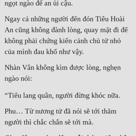
ngọt ngào để an ủi cậu.
Tu Chân
Ngay cả những người đến đón Tiêu Hoài 
Tu Tiên
An cũng không đành lòng, quay mặt đi để 
Tội Phạm
không phải chứng kiến cảnh chủ tử nhỏ 
Vô Địch
của mình đau khổ như vậy.
Võ Hiệp
Nhàn Vân không kìm được lòng, nghẹn 
Võng Du
ngào nói:
Xuyên Không
Xuyên Nhanh
“Tiểu lang quân, người đừng khóc nữa.
Xuyên Sách
Phu… Từ nương tử đã nói sẽ tới thăm 
Xuyên Thư
người thì chắc chắn sẽ tới mà.
Điền Văn