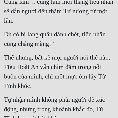
Cùng lắm… cùng lắm mỗi tháng tiểu nhân 
Đô Thị
sẽ dẫn người đến thăm Từ nương tử một 
Đông Phương
lần.
Đông Phương Huyền Huyễn
Dù có bị lang quân đánh chết, tiểu nhân 
Đồng Nhân
cũng chẳng màng!”
Cẩu Đạo Trường Sinh
Thế nhưng, bất kể mọi người nói thế nào, 
Ngự Thú
Tiêu Hoài An vẫn chìm đắm trong nỗi 
buồn của mình, chỉ một mực ôm lấy Từ 
Truyện Nam
Tĩnh khóc.
Truyện Nữ
Vô Địch Lưu
Tự nhận mình không phải người dễ xúc 
Xây Dựng Thế Lực
động, nhưng trong khoảnh khắc đó, Từ 
Đam Mỹ