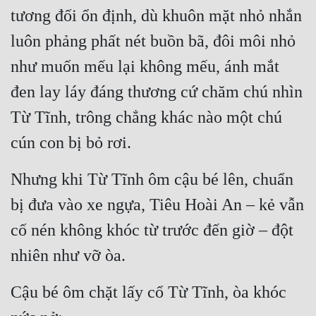
Cổ Đại
tương đối ổn định, dù khuôn mặt nhỏ nhắn 
luôn phảng phất nét buồn bã, đôi môi nhỏ 
Du Hí
như muốn mếu lại không mếu, ánh mắt 
Dã Sử
đen lay láy đáng thương cứ chăm chú nhìn 
Dị Giới
Từ Tĩnh, trông chẳng khác nào một chú 
Dị Năng
cún con bị bỏ rơi.
Gia Đấu
Nhưng khi Từ Tĩnh ôm cậu bé lên, chuẩn 
Góc Nhìn Nam
bị đưa vào xe ngựa, Tiêu Hoài An – kẻ vẫn 
Góc Nhìn Nữ
cố nén không khóc từ trước đến giờ – đột 
Huyền Huyễn
nhiên như vỡ òa.
Huyền Nghi
Cậu bé ôm chặt lấy cổ Từ Tĩnh, òa khóc 
Huyền Ảo