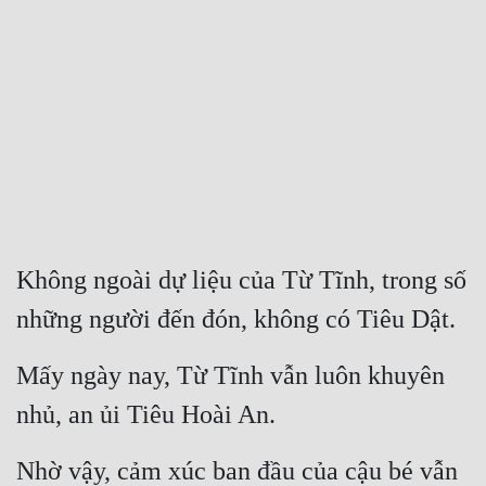
Free
Hậu Cung
Truyện Convert
Truyện Dịch
Truyện Nhập Môn
Truyện ngắn
Không ngoài dự liệu của Từ Tĩnh, trong số 
Xa Lộ Dịch
những người đến đón, không có Tiêu Dật.
Mấy ngày nay, Từ Tĩnh vẫn luôn khuyên 
Cung Đấu
nhủ, an ủi Tiêu Hoài An.
Cạnh Kỹ
Cổ Tiên Hiệp
Nhờ vậy, cảm xúc ban đầu của cậu bé vẫn 