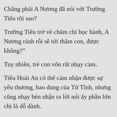
Chẳng phải A Nương đã nói với Trường 
Mưu Mô
Tiếu rồi sao?
Mạt Thế
Trường Tiếu trở về chăm chỉ học hành, A 
Mỹ Thực
Nương rảnh rỗi sẽ tới thăm con, được 
Ngôn Tình
không?”
Ngược
Nữ Cường
Tuy nhiên, trẻ con vốn rất nhạy cảm.
Nữ Phụ
Tiêu Hoài An có thể cảm nhận được sự 
Phong Thủy - Tâm Linh
yêu thương, bao dung của Từ Tĩnh, nhưng 
Phương Tây
cũng nhạy bén nhận ra lời nói ấy phần lớn 
Phản Phái
chỉ là dỗ dành.
Quan Trường