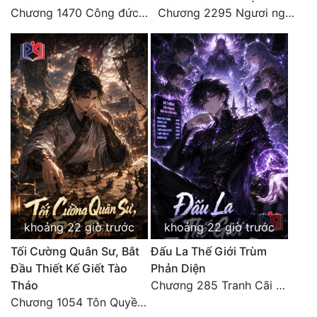
Chương 1470 Công đức phi thăng
Chương 2295 Ngươi nghĩ chuyện Đại Viêm tiên triều làm có thể giấu được thiên hạ sao?
khoảng 22 giờ trước
khoảng 22 giờ trước
Tối Cường Quân Sư, Bắt
Đấu La Thế Giới Trùm
Đầu Thiết Kế Giết Tào
Phản Diện
Tháo
Chương 285 Tranh Cãi Giữa Sư Đồ
Chương 1054 Tôn Quyền mưu nghịch, bí văn kinh thiên (2/2)