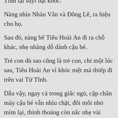
Tĩnh lại suýt bật khóc.
Đẹp
Nàng nhìn Nhàn Vân và Đông Lê, ra hiệu 
Đẹp Hiệp
cho họ.
Tính Cách Nhân Vật :
Sau đó, nàng bế Tiêu Hoài An đi ra chỗ 
Cơ Trí
khác, nhẹ nhàng dỗ dành cậu bé.
Sát Phạt Quyết Đoán
Trẻ con dù sao cũng là trẻ con, chỉ một lúc 
Vô Sỉ
sau, Tiêu Hoài An vì khóc mệt mà thiếp đi 
Điềm Đạm
trên vai Từ Tĩnh.
Dẫu vậy, ngay cả trong giấc ngủ, cặp chân 
mày cậu bé vẫn nhíu chặt, đôi môi nhỏ 
mím lại, thỉnh thoảng còn nấc nhẹ vài 