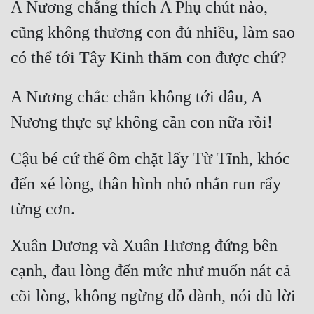
A Nương chẳng thích A Phụ chút nào, 
Quân Sự
cũng không thương con đủ nhiều, làm sao 
Sảng Văn
có thể tới Tây Kinh thăm con được chứ?
Sắc
A Nương chắc chắn không tới đâu, A 
Sủng
Nương thực sự không cần con nữa rồi!
Thanh Xuân
Cậu bé cứ thế ôm chặt lấy Từ Tĩnh, khóc 
Tiên Hiệp
đến xé lòng, thân hình nhỏ nhắn run rẩy 
Tiểu Thuyết
từng cơn.
Trinh Thám
Xuân Dương và Xuân Hương đứng bên 
Triều Đấu
cạnh, đau lòng đến mức như muốn nát cả 
Trùng Sinh
cõi lòng, không ngừng dỗ dành, nói đủ lời 
Trọng Sinh