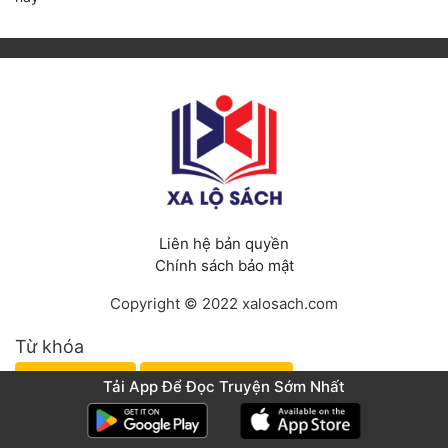
Liên hệ bản quyền
Chính sách bảo mật
Copyright © 2022 xalosach.com
Từ khóa
Truyện tranh
Truyện Kỳ Huyễn
Tải App Để Đọc Truyện Sớm Nhất
Truyện Võ Hiệp
Truyện Mưu Mô