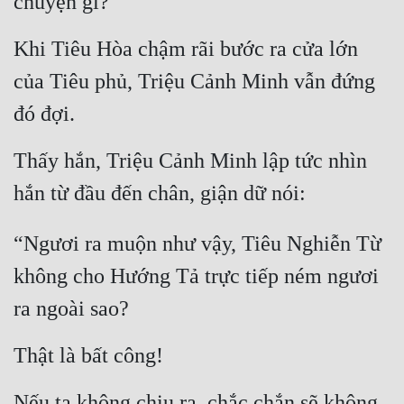
chuyện gì?
Đẹp
Khi Tiêu Hòa chậm rãi bước ra cửa lớn 
Đẹp Hiệp
của Tiêu phủ, Triệu Cảnh Minh vẫn đứng 
đó đợi.
Tính Cách Nhân Vật :
Cơ Trí
Thấy hắn, Triệu Cảnh Minh lập tức nhìn 
hắn từ đầu đến chân, giận dữ nói:
Sát Phạt Quyết Đoán
Vô Sỉ
“Ngươi ra muộn như vậy, Tiêu Nghiễn Từ 
Điềm Đạm
không cho Hướng Tả trực tiếp ném ngươi 
ra ngoài sao?
Thật là bất công!
Nếu ta không chịu ra, chắc chắn sẽ không 