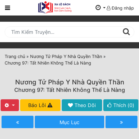
Đăng nhập
Trang
Chủ
Mới
Cập
Nhật
Trang chủ
»
Nương Tử Pháp Y Nhà Quyền Thần
»
(current)
Chương 97: Tất Nhiên Không Thể Là Nàng
BXH
Thể Loại
Nương Tử Pháp Y Nhà Quyền Thần
Chương 97: Tất Nhiên Không Thể Là Nàng
Tất Cả
Báo Lỗi
Theo Dõi
Thích (
0
)
Truyện Mới Ra
Mục Lục
Hoàn Thành