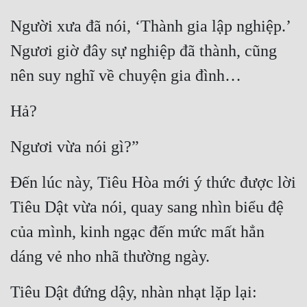
Người xưa đã nói, ‘Thành gia lập nghiệp.’ 
Mưu Mô
Ngươi giờ đây sự nghiệp đã thành, cũng 
Mạt Thế
nên suy nghĩ về chuyện gia đình…
Mỹ Thực
Hả?
Ngôn Tình
Ngược
Ngươi vừa nói gì?”
Nữ Cường
Đến lúc này, Tiêu Hòa mới ý thức được lời 
Nữ Phụ
Tiêu Dật vừa nói, quay sang nhìn biểu đệ 
Phong Thủy - Tâm Linh
của mình, kinh ngạc đến mức mất hẳn 
Phương Tây
dáng vẻ nho nhã thường ngày.
Phản Phái
Tiêu Dật đứng dậy, nhàn nhạt lặp lại:
Quan Trường