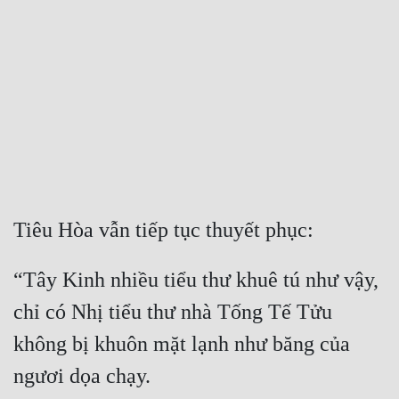
Free
Hậu Cung
Truyện Convert
Truyện Dịch
Truyện Nhập Môn
Truyện ngắn
Tiêu Hòa vẫn tiếp tục thuyết phục:
Xa Lộ Dịch
“Tây Kinh nhiều tiểu thư khuê tú như vậy, 
Cung Đấu
chỉ có Nhị tiểu thư nhà Tống Tế Tửu 
không bị khuôn mặt lạnh như băng của 
Cạnh Kỹ
ngươi dọa chạy.
Cổ Tiên Hiệp