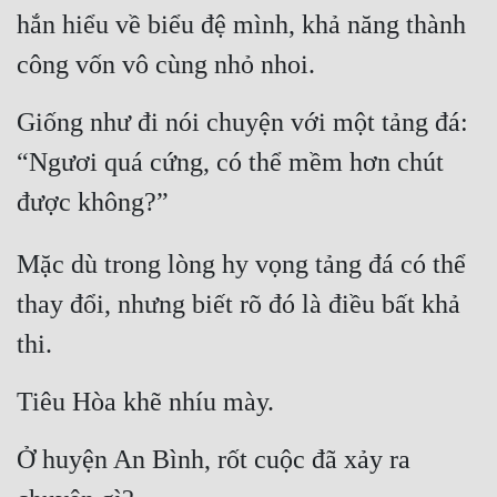
Đô Thị
hắn hiểu về biểu đệ mình, khả năng thành 
công vốn vô cùng nhỏ nhoi.
Đông Phương
Đông Phương Huyền Huyễn
Giống như đi nói chuyện với một tảng đá: 
Đồng Nhân
“Ngươi quá cứng, có thể mềm hơn chút 
được không?”
Cẩu Đạo Trường Sinh
Mặc dù trong lòng hy vọng tảng đá có thể 
Ngự Thú
thay đổi, nhưng biết rõ đó là điều bất khả 
Truyện Nam
thi.
Truyện Nữ
Tiêu Hòa khẽ nhíu mày.
Vô Địch Lưu
Xây Dựng Thế Lực
Ở huyện An Bình, rốt cuộc đã xảy ra 
Đam Mỹ