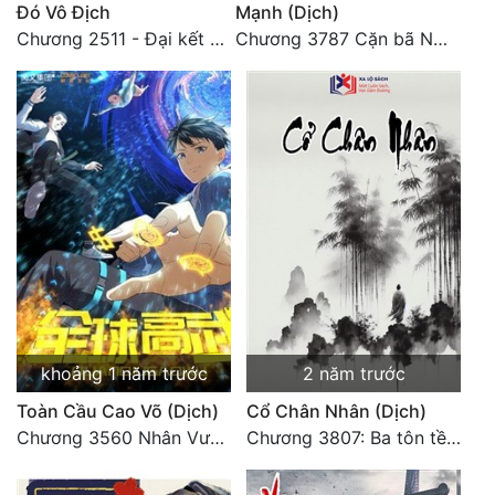
Đó Vô Địch
Mạnh (Dịch)
Chương 2511 - Đại kết cục, Phiên ngoại thiên: Chư thiên quy nhất giới, vĩnh hằng thế giới. Hết!
Chương 3787 Cặn bã Nam Thiên Đạo
khoảng 1 năm trước
2 năm trước
Toàn Cầu Cao Võ (Dịch)
Cổ Chân Nhân (Dịch)
Chương 3560 Nhân Vương trở về - END
Chương 3807: Ba tôn tề công Thiên Đình (2)