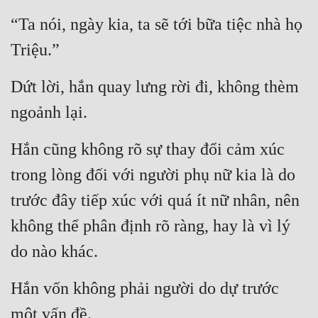
“Ta nói, ngày kia, ta sẽ tới bữa tiệc nhà họ 
Quân Sự
Triệu.”
Sảng Văn
Sắc
Dứt lời, hắn quay lưng rời đi, không thèm 
Sủng
ngoảnh lại.
Thanh Xuân
Hắn cũng không rõ sự thay đổi cảm xúc 
Tiên Hiệp
trong lòng đối với người phụ nữ kia là do 
Tiểu Thuyết
trước đây tiếp xúc với quá ít nữ nhân, nên 
Trinh Thám
không thể phân định rõ ràng, hay là vì lý 
do nào khác.
Triều Đấu
Trùng Sinh
Hắn vốn không phải người do dự trước 
Trọng Sinh
một vấn đề.