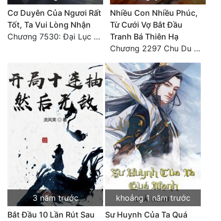
Cơ Duyên Của Ngươi Rất
Nhiều Con Nhiều Phúc,
Tốt, Ta Vui Lòng Nhận
Từ Cưới Vợ Bắt Đầu
Chương 7530: Đại Lục Khởi Nguyên – Kiến Thành 71
Tranh Bá Thiên Hạ
Chương 2297 Chu Du Du mang thai
3 năm trước
khoảng 1 năm trước
Bắt Đầu 10 Lần Rút Sau
Sư Huynh Của Ta Quá