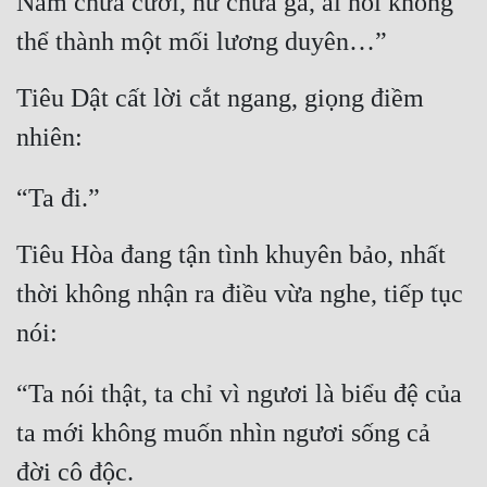
Nam chưa cưới, nữ chưa gả, ai nói không 
Hài Hước
thể thành một mối lương duyên…”
Hệ Thống
Tiêu Dật cất lời cắt ngang, giọng điềm 
Học Đường
nhiên:
Khoa Huyễn
Khoa Huyễn Không Gian
“Ta đi.”
Kinh Dị
Tiêu Hòa đang tận tình khuyên bảo, nhất 
Kiếm Hiệp
thời không nhận ra điều vừa nghe, tiếp tục 
Kỳ Huyễn
nói:
Kỳ Ảo
“Ta nói thật, ta chỉ vì ngươi là biểu đệ của 
Linh Dị
ta mới không muốn nhìn ngươi sống cả 
Làm Giàu
đời cô độc.
Lịch Sử