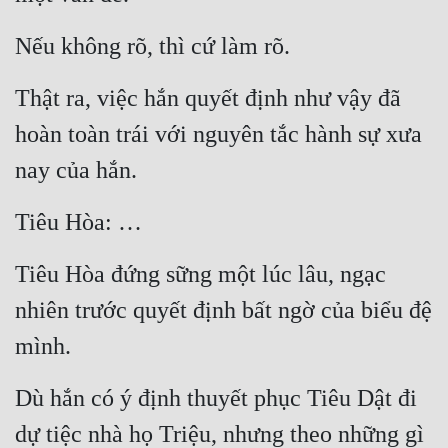
Tu Chân
Nếu không rõ, thì cứ làm rõ.
Tu Tiên
Thật ra, việc hắn quyết định như vậy đã 
Tội Phạm
hoàn toàn trái với nguyên tắc hành sự xưa 
Vô Địch
nay của hắn.
Võ Hiệp
Tiêu Hòa: …
Võng Du
Xuyên Không
Tiêu Hòa đứng sững một lúc lâu, ngạc 
Xuyên Nhanh
nhiên trước quyết định bất ngờ của biểu đệ 
mình.
Xuyên Sách
Xuyên Thư
Dù hắn có ý định thuyết phục Tiêu Dật đi 
Điền Văn
dự tiệc nhà họ Triệu, nhưng theo những gì 