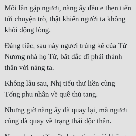
Cổ Đại
Mỗi lần gặp ngươi, nàng ấy đều e thẹn tiến 
Du Hí
tới chuyện trò, thật khiến người ta không 
khỏi động lòng.
Dã Sử
Dị Giới
Đáng tiếc, sau này ngươi trúng kế của Tứ 
Dị Năng
Nương nhà họ Từ, bất đắc dĩ phải thành 
Gia Đấu
thân với nàng ta.
Góc Nhìn Nam
Không lâu sau, Nhị tiểu thư liền cùng 
Góc Nhìn Nữ
Tống phu nhân về quê thủ tang.
Huyền Huyễn
Nhưng giờ nàng ấy đã quay lại, mà ngươi 
Huyền Nghi
cũng đã quay về trạng thái độc thân.
Huyền Ảo