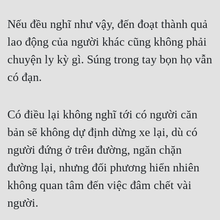
Quân Sự
Nếu đều nghĩ như vậy, đến đoạt thành quả 
Sảng Văn
lao động của người khác cũng không phải 
Sắc
chuyện ly kỳ gì. Súng trong tay bọn họ vẫn 
Sủng
có đạn.
Thanh Xuân
Có điều lại không nghĩ tới có người căn 
Tiên Hiệp
bản sẽ không dự định dừng xe lại, dù có 
Tiểu Thuyết
người đứng ở trêи đường, ngăn chặn 
Trinh Thám
đường lại, nhưng đối phương hiển nhiên 
Triều Đấu
không quan tâm đến việc đâm chết vài 
Trùng Sinh
người.
Trọng Sinh