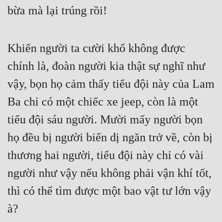
bừa mà lại trúng rồi!
Mưu Mô
Mạt Thế
Khiến người ta cười khổ không được 
Mỹ Thực
chính là, đoàn người kia thật sự nghĩ như 
Ngôn Tình
vậy, bọn họ cảm thấy tiểu đội này của Lam 
Ngược
Ba chỉ có một chiếc xe jeep, còn là một 
tiểu đội sáu người. Mười mấy người bọn 
Nữ Cường
họ đều bị người biến dị ngăn trở về, còn bị 
Nữ Phụ
thương hai người, tiểu đội này chỉ có vài 
Phong Thủy - Tâm Linh
người như vậy nếu không phải vận khí tốt, 
Phương Tây
thì có thể tìm được một bao vật tư lớn vậy 
Phản Phái
à?
Quan Trường