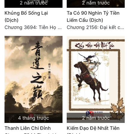
2 năm trước
2 năm trước
Khủng Bố Sống Lại
Ta Có 90 Nghìn Tỷ Tiền
(Dịch)
Liếm Cẩu (Dịch)
Chương 3694: Tiễn Họ Đoạn Đường Cuối - Hoàn
Chương 2156: Đại kết cục!!!
4 tháng trước
2 năm trước
Thanh Liên Chi Đỉnh
Kiếm Đạo Đệ Nhất Tiên