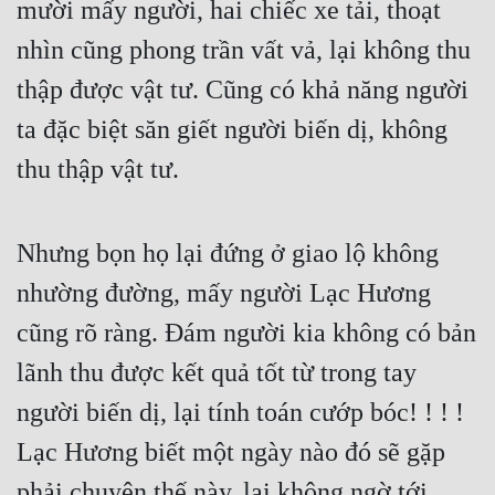
mười mấy người, hai chiếc xe tải, thoạt 
Cổ Đại
nhìn cũng phong trần vất vả, lại không thu 
Du Hí
thập được vật tư. Cũng có khả năng người 
Dã Sử
ta đặc biệt săn giết người biến dị, không 
Dị Giới
thu thập vật tư.
Dị Năng
Gia Đấu
Nhưng bọn họ lại đứng ở giao lộ không 
Góc Nhìn Nam
nhường đường, mấy người Lạc Hương 
Góc Nhìn Nữ
cũng rõ ràng. Đám người kia không có bản 
lãnh thu được kết quả tốt từ trong tay 
Huyền Huyễn
người biến dị, lại tính toán cướp bóc! ! ! ! 
Huyền Nghi
Lạc Hương biết một ngày nào đó sẽ gặp 
Huyền Ảo
phải chuyện thế này, lại không ngờ tới 