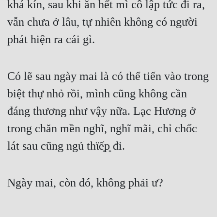
khá kín, sau khi ăn hết mì cô lập tức đi ra, 
vẫn chưa ở lâu, tự nhiên không có người 
phát hiện ra cái gì.
Có lẽ sau ngày mai là có thể tiến vào trong 
biệt thự nhỏ rồi, mình cũng không cần 
đáng thương như vậy nữa. Lạc Hương ở 
trong chăn mền nghĩ, nghĩ mãi, chỉ chốc 
lát sau cũng ngủ thϊế͙p͙ đi.
Ngày mai, còn đó, không phải ư?
