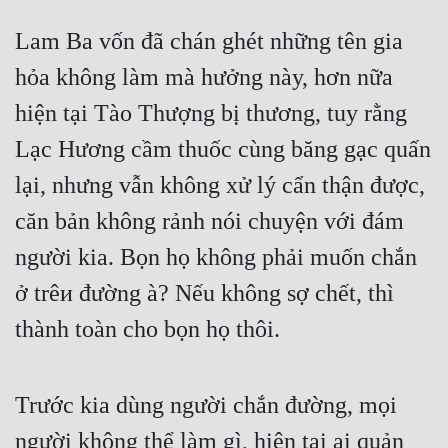
Tu Chân
Lam Ba vốn đã chán ghét những tên gia 
Tu Tiên
hỏa không làm mà hưởng này, hơn nữa 
Tội Phạm
hiện tại Tào Thượng bị thương, tuy rằng 
Vô Địch
Lạc Hương cầm thuốc cùng băng gạc quấn 
lại, nhưng vẫn không xử lý cẩn thận được, 
Võ Hiệp
căn bản không rảnh nói chuyện với đám 
Võng Du
người kia. Bọn họ không phải muốn chắn 
Xuyên Không
ở trêи đường à? Nếu không sợ chết, thì 
Xuyên Nhanh
thành toàn cho bọn họ thôi.
Xuyên Sách
Xuyên Thư
Trước kia dùng người chắn đường, mọi 
Điền Văn
người không thể làm gì, hiện tại ai quản 