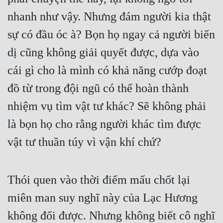
Hài Hước
nhanh như vậy. Nhưng đám người kia thật 
Hệ Thống
sự có đầu óc à? Bọn họ ngay cả người biến 
Học Đường
dị cũng không giải quyết được, dựa vào 
Khoa Huyễn
cái gì cho là mình có khả năng cướp đoạt 
Khoa Huyễn Không Gian
đồ từ trong đội ngũ có thể hoàn thành 
Kinh Dị
nhiệm vụ tìm vật tư khác? Sẽ không phải 
là bọn họ cho rằng người khác tìm được 
Kiếm Hiệp
vật tư thuần túy vì vận khí chứ?
Kỳ Huyễn
Kỳ Ảo
Thói quen vào thời điểm mấu chốt lại 
Linh Dị
miên man suy nghĩ này của Lạc Hương 
Làm Giàu
không đổi được. Nhưng không biết cô nghĩ 
Lịch Sử