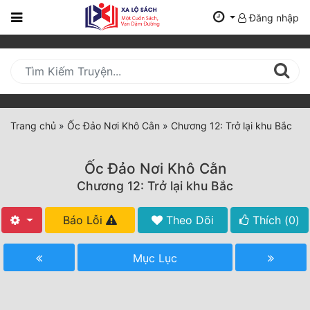
Đăng nhập
Trang
Chủ
Mới
Cập
Nhật
Trang chủ
»
Ốc Đảo Nơi Khô Cằn
»
Chương 12: Trở lại khu Bắc
(current)
BXH
Ốc Đảo Nơi Khô Cằn
Thể Loại
Chương 12: Trở lại khu Bắc
Báo Lỗi
Theo Dõi
Thích (
0
)
Tất Cả
Truyện Mới Ra
Mục Lục
Hoàn Thành