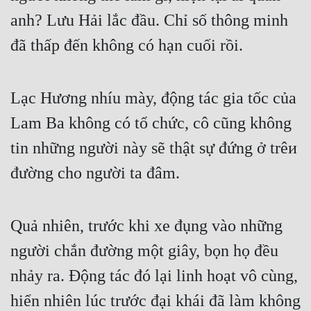
Đô Thị
anh? Lưu Hải lắc đầu. Chỉ số thông minh 
Đông Phương
đã thấp đến không có hạn cuối rồi.
Đông Phương Huyền Huyễn
Đồng Nhân
Lạc Hương nhíu mày, động tác gia tốc của 
Lam Ba không có tổ chức, cô cũng không 
Cẩu Đạo Trường Sinh
tin những người này sẽ thật sự đứng ở trêи 
đường cho người ta đâm.
Ngự Thú
Truyện Nam
Quả nhiên, trước khi xe đụng vào những 
Truyện Nữ
người chắn đường một giây, bọn họ đều 
Vô Địch Lưu
nhảy ra. Động tác đó lại linh hoạt vô cùng, 
Xây Dựng Thế Lực
hiển nhiên lúc trước đại khái đã làm không 
Đam Mỹ