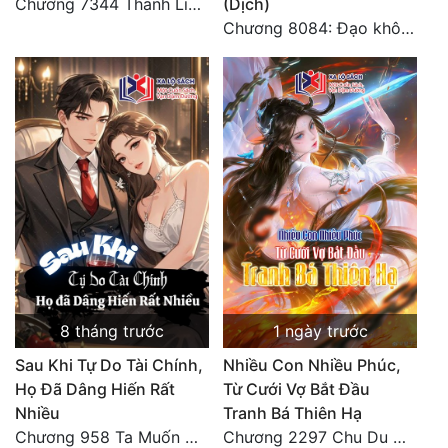
Chương 7344 Thanh Liên đỉnh (Đại kết cục) (2) HẾT.
(Dịch)
Chương 8084: Đạo không bờ bến (Đại kết cục) (10)
8 tháng trước
1 ngày trước
Sau Khi Tự Do Tài Chính,
Nhiều Con Nhiều Phúc,
Họ Đã Dâng Hiến Rất
Từ Cưới Vợ Bắt Đầu
Nhiều
Tranh Bá Thiên Hạ
Chương 958 Ta Muốn Cùng Các Cô Vĩnh Viễn Ở Bên Nhau (2) Hết
Chương 2297 Chu Du Du mang thai