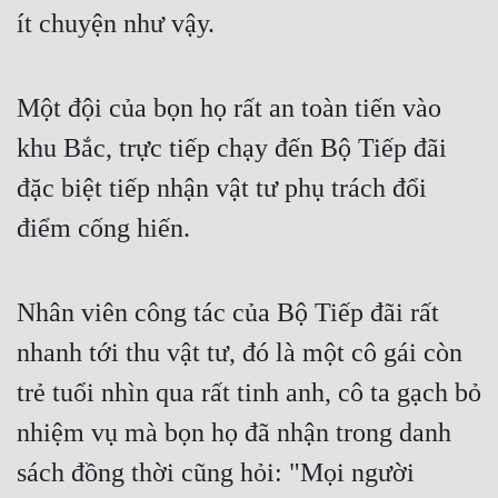
ít chuyện như vậy.
Đẹp
Đẹp Hiệp
Một đội của bọn họ rất an toàn tiến vào 
khu Bắc, trực tiếp chạy đến Bộ Tiếp đãi 
Tính Cách Nhân Vật :
đặc biệt tiếp nhận vật tư phụ trách đổi 
Cơ Trí
điểm cống hiến.
Sát Phạt Quyết Đoán
Vô Sỉ
Nhân viên công tác của Bộ Tiếp đãi rất 
Điềm Đạm
nhanh tới thu vật tư, đó là một cô gái còn 
trẻ tuổi nhìn qua rất tinh anh, cô ta gạch bỏ 
nhiệm vụ mà bọn họ đã nhận trong danh 
sách đồng thời cũng hỏi: "Mọi người 