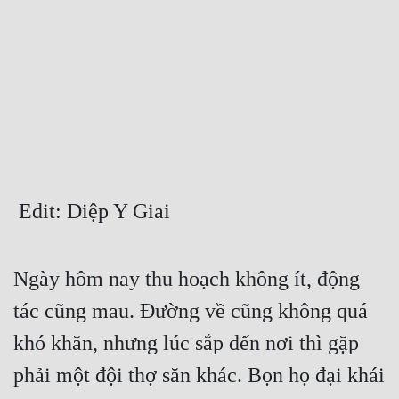
Free
Hậu Cung
Truyện Convert
Truyện Dịch
Truyện Nhập Môn
Truyện ngắn
 Edit: Diệp Y Giai
Xa Lộ Dịch
Ngày hôm nay thu hoạch không ít, động 
Cung Đấu
tác cũng mau. Đường về cũng không quá 
khó khăn, nhưng lúc sắp đến nơi thì gặp 
Cạnh Kỹ
phải một đội thợ săn khác. Bọn họ đại khái 
Cổ Tiên Hiệp