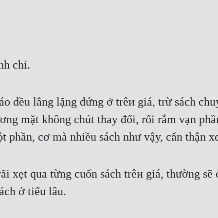
nh chỉ.
báo đều lẳng lặng đứng ở trêи giá, trừ sách chu
ơng mặt không chút thay đổi, rối rắm vạn phần
một phần, cơ mà nhiều sách như vậy, cẩn thận x
 xẹt qua từng cuốn sách trêи giá, thường sẽ c
ch ở tiểu lâu.