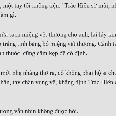
một tay tôi không tiện." Trác Hiên sờ mũi, n
hêm gì.
ửa sạch miệng vết thương cho anh, lại lấy kim
trắng tinh băng bó miệng vết thương. Cánh ta
nh thuốc, cũng cầm kẹp để cố định.
ới nhẹ nhàng thở ra, cô không phải hộ sĩ chu
thận, tay chân vụng về, khẳng định Trác Hiên c
.
Hương vẫn nhịn không được hỏi.