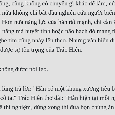
ống, cũng không có chuyện gì khác để làm, cứ t
ữa không chỉ bắt đầu nghiên cứu người biến dị
 Hơn nữa năng lực của hắn rất mạnh, chỉ cần ă
 năng mà huyết tinh hoặc não hạch đó mang the
e tim cũng nhảy lên theo. Nhưng vẫn hiểu đượ
 được sự tôn trọng của Trác Hiên.
hông được nói leo.
h lùng trả lời: "Hắn có một khung xương tiêu bả
 cô ta." Trác Hiên thở dài: "Hắn hiện tại mỗi 
ể thí nghiệm, dùng xong thì đưa bọn chúng ăn