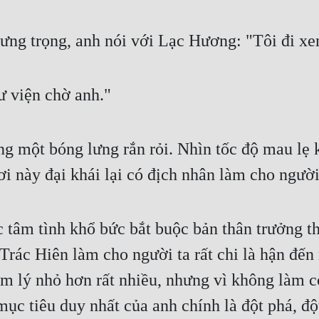
gưng trọng, anh nói với Lạc Hương: "Tôi đi xe
ư viện chờ anh."
ng một bóng lưng rắn rỏi. Nhìn tốc độ mau lẹ 
i này đại khái lại có địch nhân làm cho người 
 tâm tình khổ bức bắt buộc bản thân trưởng th
Trác Hiên làm cho người ta rất chi là hận đến
m lý nhỏ hơn rất nhiều, nhưng vì không làm co
ục tiêu duy nhất của anh chính là đột phá, đột