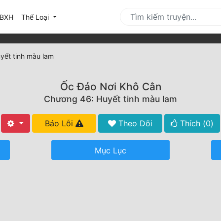
urrent)
BXH
Thể Loại
yết tinh màu lam
Ốc Đảo Nơi Khô Cằn
Chương 46: Huyết tinh màu lam
Báo Lỗi
Theo Dõi
Thích (
0
)
Mục Lục