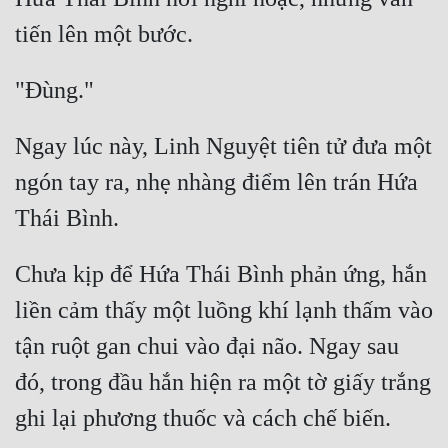
Hài Hước
Hệ Thống
Học Đường
Khoa Huyễn
Ngay lúc này, Linh Nguyệt tiên tử đưa một 
Khoa Huyễn Không Gian
ngón tay ra, nhẹ nhàng điểm lên trán Hứa 
Kinh Dị
Kiếm Hiệp
Chưa kịp để Hứa Thái Bình phản ứng, hắn 
Kỳ Huyễn
liền cảm thấy một luồng khí lạnh thấm vào 
Kỳ Ảo
tận ruột gan chui vào đại não. Ngay sau 
Linh Dị
đó, trong đầu hắn hiện ra một tờ giấy trắng 
Làm Giàu
Lịch Sử