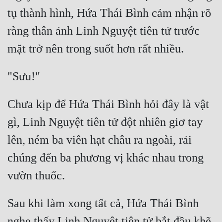
tụ thành hình, Hứa Thái Bình cảm nhận rõ 
Đẹp
ràng thân ảnh Linh Nguyệt tiên tử trước 
Đẹp Hiệp
Tính Cách Nhân Vật :
Cơ Trí
Chưa kịp để Hứa Thái Bình hỏi đây là vật 
Sát Phạt Quyết Đoán
gì, Linh Nguyệt tiên tử đột nhiên giơ tay 
Vô Sỉ
lên, ném ba viên hạt châu ra ngoài, rải 
Điềm Đạm
chúng đến ba phương vị khác nhau trong 
Sau khi làm xong tất cả, Hứa Thái Bình 
nghe thấy Linh Nguyệt tiên tử bắt đầu khẽ 