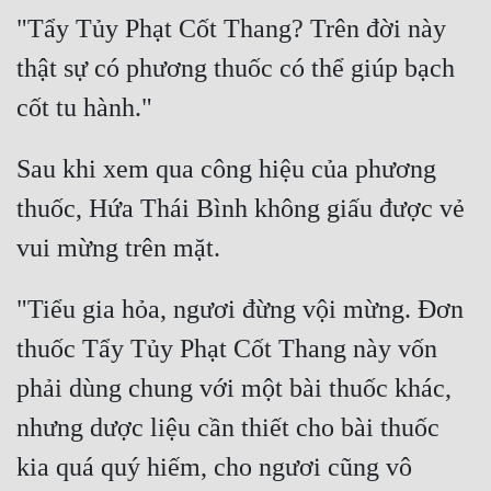
"Tẩy Tủy Phạt Cốt Thang? Trên đời này 
Mưu Mô
thật sự có phương thuốc có thể giúp bạch 
Mạt Thế
Mỹ Thực
Sau khi xem qua công hiệu của phương 
Ngôn Tình
thuốc, Hứa Thái Bình không giấu được vẻ 
Ngược
Nữ Cường
"Tiểu gia hỏa, ngươi đừng vội mừng. Đơn 
Nữ Phụ
thuốc Tẩy Tủy Phạt Cốt Thang này vốn 
Phong Thủy - Tâm Linh
phải dùng chung với một bài thuốc khác, 
Phương Tây
nhưng dược liệu cần thiết cho bài thuốc 
Phản Phái
kia quá quý hiếm, cho ngươi cũng vô 
Quan Trường