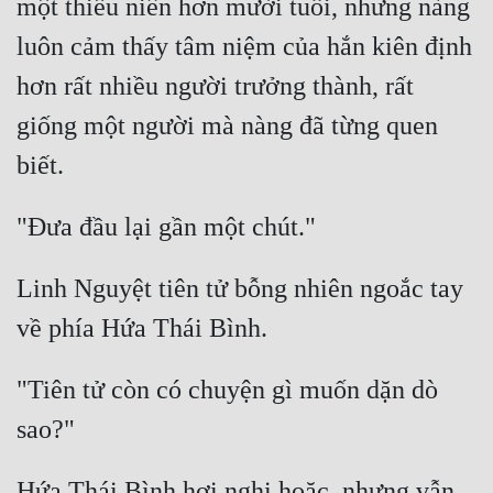
một thiếu niên hơn mười tuổi, nhưng nàng 
Cổ Đại
luôn cảm thấy tâm niệm của hắn kiên định 
Du Hí
hơn rất nhiều người trưởng thành, rất 
Dã Sử
giống một người mà nàng đã từng quen 
Dị Giới
Dị Năng
Gia Đấu
Góc Nhìn Nam
Linh Nguyệt tiên tử bỗng nhiên ngoắc tay 
Góc Nhìn Nữ
Huyền Huyễn
"Tiên tử còn có chuyện gì muốn dặn dò 
Huyền Nghi
Huyền Ảo
Hứa Thái Bình hơi nghi hoặc, nhưng vẫn 