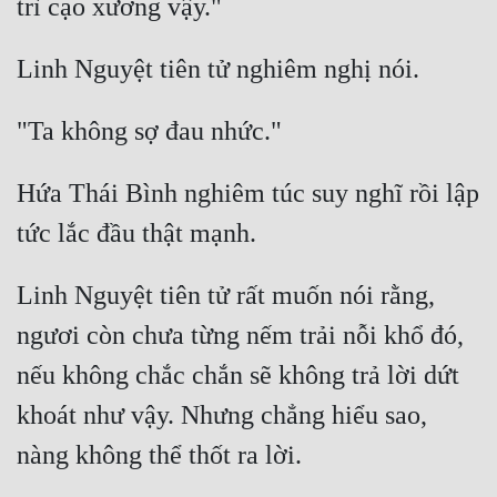
Tu Chân
Tu Tiên
Tội Phạm
Vô Địch
Hứa Thái Bình nghiêm túc suy nghĩ rồi lập 
Võ Hiệp
Võng Du
Linh Nguyệt tiên tử rất muốn nói rằng, 
Xuyên Không
ngươi còn chưa từng nếm trải nỗi khổ đó, 
Xuyên Nhanh
nếu không chắc chắn sẽ không trả lời dứt 
Xuyên Sách
khoát như vậy. Nhưng chẳng hiểu sao, 
Xuyên Thư
Điền Văn