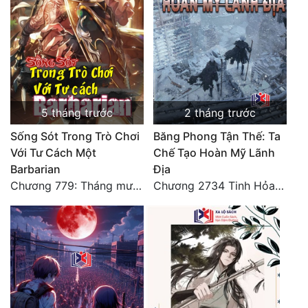
5 tháng trước
2 tháng trước
Sống Sót Trong Trò Chơi
Băng Phong Tận Thế: Ta
Với Tư Cách Một
Chế Tạo Hoàn Mỹ Lãnh
Barbarian
Địa
Chương 779: Tháng mười ba (6)
Chương 2734 Tinh Hỏa (Đại kết cục) (2)