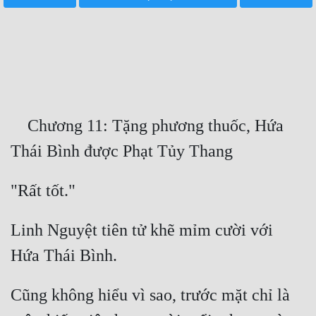
Free
Hậu Cung
Truyện Convert
Truyện Dịch
    Chương 11: Tặng phương thuốc, Hứa 
Truyện Nhập Môn
Truyện ngắn
Xa Lộ Dịch
Linh Nguyệt tiên tử khẽ mỉm cười với 
Cung Đấu
Cạnh Kỹ
Cũng không hiểu vì sao, trước mặt chỉ là 
Cổ Tiên Hiệp