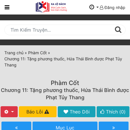
Đăng nhập
Trang
Chủ
Mới
Cập
Nhật
Trang chủ
»
Phàm Cốt
»
(current)
Chương 11: Tặng phương thuốc, Hứa Thái Bình được Phạt Tủy
BXH
Thang
Thể Loại
Phàm Cốt
Chương 11: Tặng phương thuốc, Hứa Thái Bình được
Tất Cả
Phạt Tủy Thang
Truyện Mới Ra
Báo Lỗi
Theo Dõi
Thích (
0
)
Hoàn Thành
Mục Lục