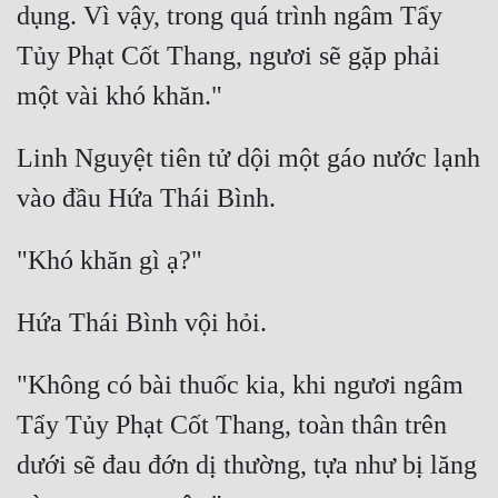
dụng. Vì vậy, trong quá trình ngâm Tẩy 
Quân Sự
Tủy Phạt Cốt Thang, ngươi sẽ gặp phải 
Sảng Văn
Sắc
Linh Nguyệt tiên tử dội một gáo nước lạnh 
Sủng
Thanh Xuân
Tiên Hiệp
Tiểu Thuyết
Trinh Thám
"Không có bài thuốc kia, khi ngươi ngâm 
Triều Đấu
Tẩy Tủy Phạt Cốt Thang, toàn thân trên 
Trùng Sinh
dưới sẽ đau đớn dị thường, tựa như bị lăng 
Trọng Sinh