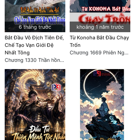
6 tháng trước
khoảng 1 năm trước
Bắt Đầu Vô Địch Tiên Đế,
Từ Konoha Bắt Đầu Chạy
Chế Tạo Vạn Giới Đệ
Trốn
Nhất Tông
Chương 1669 Phiên Ngoại (3)
Chương 1330 Thần hồn nhìn trộm