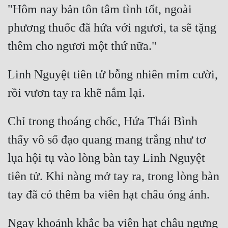
"Hôm nay bản tôn tâm tình tốt, ngoài 
Đô Thị
phương thuốc đã hứa với ngươi, ta sẽ tặng 
Đông Phương
Đông Phương Huyền Huyễn
Đồng Nhân
Linh Nguyệt tiên tử bỗng nhiên mỉm cười, 
Cẩu Đạo Trường Sinh
Chỉ trong thoáng chốc, Hứa Thái Bình 
Ngự Thú
thấy vô số đạo quang mang trắng như tơ 
Truyện Nam
lụa hội tụ vào lòng bàn tay Linh Nguyệt 
Truyện Nữ
tiên tử. Khi nàng mở tay ra, trong lòng bàn 
Vô Địch Lưu
Xây Dựng Thế Lực
Ngay khoảnh khắc ba viên hạt châu ngưng 
Đam Mỹ