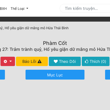
urrent)
BXH
Thể Loại
uỷ, Hổ yêu giận dữ mắng mỏ Hứa Thái Bình
Phàm Cốt
27: Trảm trành quỷ, Hổ yêu giận dữ mắng mỏ Hứa T
Báo Lỗi
Theo Dõi
Thích (
0
)
Mục Lục