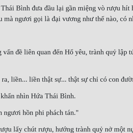
hái Bình đưa đầu lại gần miệng vò rượu hít h
ấn đề liên quan đến Hổ yêu, trành quỷ lập tức
ợu lấy chút rượu, hướng trành quỷ nở một nụ c