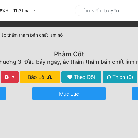
urrent)
BXH
Thể Loại
 ác thẩm thẩm bán chất làm nô
Phàm Cốt
hương 3: Đầu bảy ngày, ác thẩm thẩm bán chất làm 
Báo Lỗi
Theo Dõi
Thích (
0
)
Mục Lục