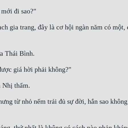
ạch gia trang, đây là cơ hội ngàn năm có một, 
hưng từ nhỏ nếm trải đủ sự đời, hắn sao không
ng, thứ nhất là không có cách nào phản kháng,