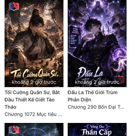
khoảng 2 giờ trước
khoảng 2 giờ trước
Tối Cường Quân Sư, Bắt
Đấu La Thế Giới Trùm
Đầu Thiết Kế Giết Tào
Phản Diện
Tháo
Chương 290 Bốn Đại Tông Môn Đơn Thuộc Tính Vô Cùng Thê Lương
Chương 1072 Mục tiêu của chúng ta là biển sao trời (2/2)