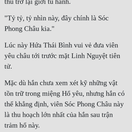
Đô Thị
Đông Phương
"Tỷ tỷ, tỷ nhìn này, đây chính là Sóc 
Đông Phương Huyền Huyễn
Đồng Nhân
Lúc này Hứa Thái Bình vui vẻ đưa viên 
yêu châu tới trước mặt Linh Nguyệt tiên 
Cẩu Đạo Trường Sinh
Ngự Thú
Mặc dù hắn chưa xem xét kỹ những vật 
Truyện Nam
tồn trữ trong miệng Hổ yêu, nhưng hắn có 
Truyện Nữ
thể khẳng định, viên Sóc Phong Châu này 
Vô Địch Lưu
là thu hoạch lớn nhất của hắn sau trận 
Xây Dựng Thế Lực
Đam Mỹ