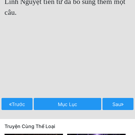
Linh Nguyệt tiên tử đã bổ sung thêm một 
Trước
Mục Lục
Sau
Truyện Cùng Thể Loại