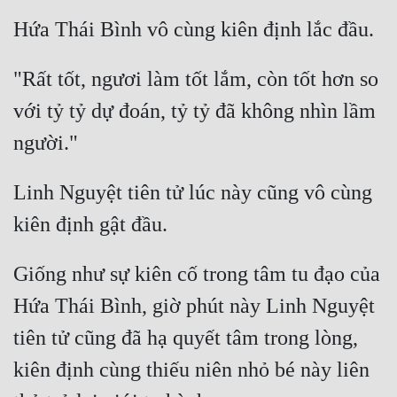
Tu Chân
Tu Tiên
"Rất tốt, ngươi làm tốt lắm, còn tốt hơn so 
Tội Phạm
với tỷ tỷ dự đoán, tỷ tỷ đã không nhìn lầm 
Vô Địch
Võ Hiệp
Linh Nguyệt tiên tử lúc này cũng vô cùng 
Võng Du
Xuyên Không
Xuyên Nhanh
Giống như sự kiên cố trong tâm tu đạo của 
Hứa Thái Bình, giờ phút này Linh Nguyệt 
Xuyên Sách
tiên tử cũng đã hạ quyết tâm trong lòng, 
Xuyên Thư
kiên định cùng thiếu niên nhỏ bé này liên 
Điền Văn