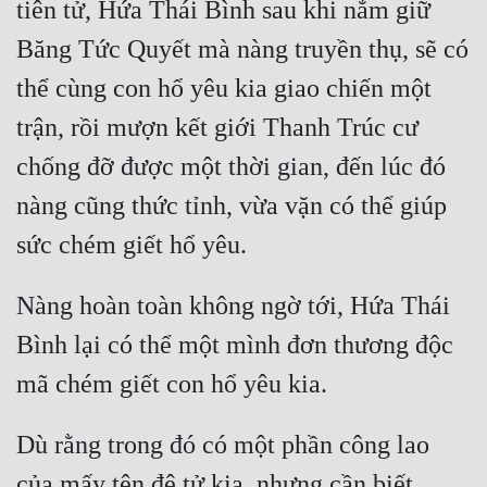
tiên tử, Hứa Thái Bình sau khi nắm giữ 
Hài Hước
Băng Tức Quyết mà nàng truyền thụ, sẽ có 
Hệ Thống
thể cùng con hổ yêu kia giao chiến một 
Học Đường
trận, rồi mượn kết giới Thanh Trúc cư 
Khoa Huyễn
chống đỡ được một thời gian, đến lúc đó 
Khoa Huyễn Không Gian
nàng cũng thức tỉnh, vừa vặn có thể giúp 
Kinh Dị
Kiếm Hiệp
Nàng hoàn toàn không ngờ tới, Hứa Thái 
Kỳ Huyễn
Bình lại có thể một mình đơn thương độc 
Kỳ Ảo
Linh Dị
Dù rằng trong đó có một phần công lao 
Làm Giàu
của mấy tên đệ tử kia, nhưng cần biết 
Lịch Sử