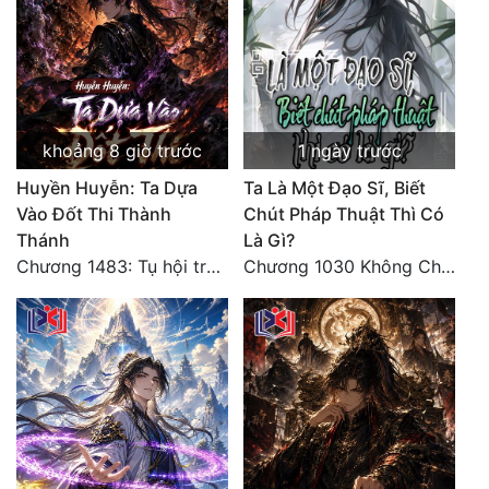
khoảng 8 giờ trước
1 ngày trước
Huyền Huyễn: Ta Dựa
Ta Là Một Đạo Sĩ, Biết
Vào Đốt Thi Thành
Chút Pháp Thuật Thì Có
Thánh
Là Gì?
Chương 1483: Tụ hội trước đại chiến
Chương 1030 Không Chi Hoàng Nguyên Đại Hư