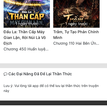
1 ngày trước
1 ngày trước
Đấu La: Thần Cấp Máy
Trẫm, Tự Tạo Phản Chính
Gian Lận, Rời Núi Là Vô
Mình
Địch
Chương 110 Hai Bên Ứng Phó
Chương 450 Huấn luyện thực chiến, Long Linh Cơ đối chiến bốn người Cổ Nguyệt và Vũ Lân!
Các Đại Năng Đã Để Lại Thần Thức
Lưu ý: Vui lòng tải app để có thể lưu lại thần thức trên truyện
này