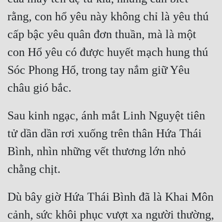
rằng, con hổ yêu này không chỉ là yêu thú 
Mưu Mô
cấp bậc yêu quân đơn thuần, mà là một 
Mạt Thế
con Hổ yêu có được huyết mạch hung thú 
Mỹ Thực
Sóc Phong Hổ, trong tay nắm giữ Yêu 
Ngôn Tình
Ngược
Sau kinh ngạc, ánh mắt Linh Nguyệt tiên 
Nữ Cường
tử dần dần rơi xuống trên thân Hứa Thái 
Nữ Phụ
Bình, nhìn những vết thương lớn nhỏ 
Phong Thủy - Tâm Linh
Phương Tây
Dù bây giờ Hứa Thái Bình đã là Khai Môn 
Phản Phái
cảnh, sức khôi phục vượt xa người thường, 
Quan Trường