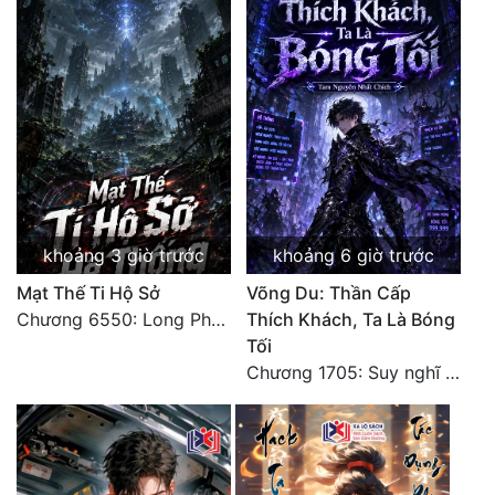
khoảng 3 giờ trước
khoảng 6 giờ trước
Mạt Thế Ti Hộ Sở
Võng Du: Thần Cấp
Chương 6550: Long Phượng Thần Trận
Thích Khách, Ta Là Bóng
Tối
Chương 1705: Suy nghĩ sinh tồn của Vô Danh Tuyết!