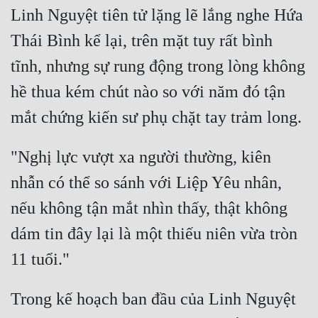
Cổ Đại
Linh Nguyệt tiên tử lặng lẽ lắng nghe Hứa 
Thái Bình kể lại, trên mặt tuy rất bình 
Du Hí
tĩnh, nhưng sự rung động trong lòng không 
Dã Sử
hề thua kém chút nào so với năm đó tận 
Dị Giới
Dị Năng
Gia Đấu
"Nghị lực vượt xa người thường, kiên 
nhẫn có thể so sánh với Liệp Yêu nhân, 
Góc Nhìn Nam
nếu không tận mắt nhìn thấy, thật không 
Góc Nhìn Nữ
dám tin đây lại là một thiếu niên vừa tròn 
Huyền Huyễn
Huyền Nghi
Huyền Ảo
Trong kế hoạch ban đầu của Linh Nguyệt 