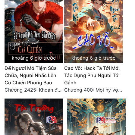
khoảng 6 giờ trước
khoảng 6 giờ trước
Để Ngươi Mở Tiệm Sửa
Cao Võ: Hack Ta Tới Mở,
Chữa, Ngươi Nhấc Lên
Tác Dụng Phụ Ngươi Tới
Cơ Chiến Phong Bạo
Gánh
Chương 2425: Khoản đầu tư của Tượng Chủ!! Nỗi nghi hoặc của Tô Bạch!
Chương 400: Mọi hy vọng đặt trên Tô Mặc!