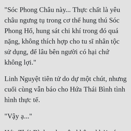
"Sóc Phong Châu này... Thực chất là yêu 
Đẹp
châu ngưng tụ trong cơ thể hung thú Sóc 
Đẹp Hiệp
Phong Hổ, hung sát chi khí trong đó quá 
Tính Cách Nhân Vật :
nặng, không thích hợp cho tu sĩ nhân tộc 
sử dụng, để lâu bên người có hại chứ 
Cơ Trí
Sát Phạt Quyết Đoán
Vô Sỉ
Linh Nguyệt tiên tử do dự một chút, nhưng 
Điềm Đạm
cuối cùng vẫn báo cho Hứa Thái Bình tình 