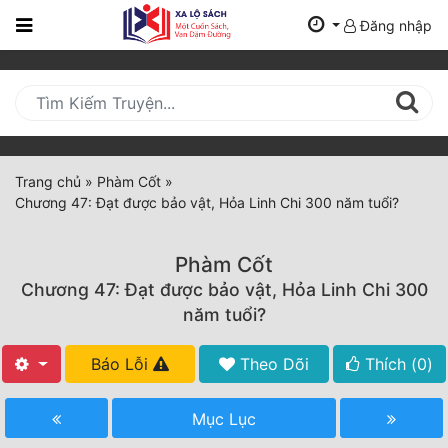
Đăng nhập
Trang
Chủ
Mới
Cập
Nhật
Trang chủ
»
Phàm Cốt
»
(current)
Chương 47: Đạt được bảo vật, Hỏa Linh Chi 300 năm tuổi?
BXH
Thể Loại
Phàm Cốt
Chương 47: Đạt được bảo vật, Hỏa Linh Chi 300
năm tuổi?
Tất Cả
Báo Lỗi
Theo Dõi
Thích (
0
)
Truyện Mới Ra
Hoàn Thành
Mục Lục