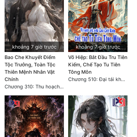
khoảng 7 giờ trước
khoảng 7 giờ trước
Bao Che Khuyết Điểm
Võ Hiệp: Bắt Đầu Tru Tiên
Tộc Trưởng, Toàn Tộc
Kiếm, Chế Tạo Tu Tiên
Thiên Mệnh Nhân Vật
Tông Môn
Chính
Chương 510: Đại tái khai màn, quyết đấu khốc liệt
Chương 310: Thu hoạch ngoài ý muốn, ưu thế tuyệt đối.