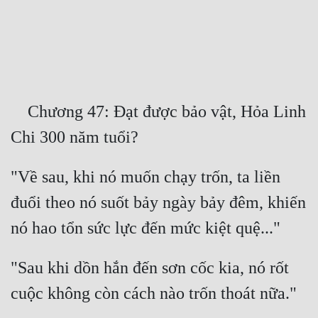
Free
Hậu Cung
Truyện Convert
Truyện Dịch
    Chương 47: Đạt được bảo vật, Hỏa Linh 
Truyện Nhập Môn
Truyện ngắn
"Về sau, khi nó muốn chạy trốn, ta liền 
Xa Lộ Dịch
đuổi theo nó suốt bảy ngày bảy đêm, khiến 
Cung Đấu
"Sau khi dồn hắn đến sơn cốc kia, nó rốt 
Cạnh Kỹ
Cổ Tiên Hiệp