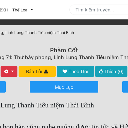
urrent)
BXH
Thể Loại
, Linh Lung Thanh Tiêu niệm Thái Bình
Phàm Cốt
g 71: Thứ bảy phong, Linh Lung Thanh Tiêu niệm Thá
Báo Lỗi
Theo Dõi
Thích (
0
)
Mục Lục
 Lung Thanh Tiêu niệm Thái Bình
bọn hắn cũng nghe ngóng được tin tức về Hứa