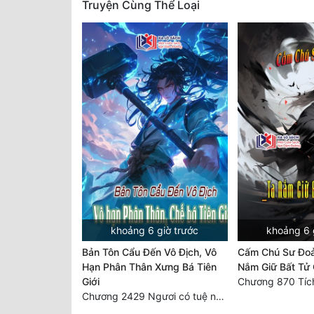
Truyện Cùng Thể Loại
khoảng 6 giờ trước
khoảng 6 
Bản Tôn Cẩu Đến Vô Địch, Vô
Cấm Chú Sư Đo
Hạn Phân Thân Xưng Bá Tiên
Nắm Giữ Bất Tử 
Giới
Chương 2429 Ngươi có tuệ nhãn? Ta có...