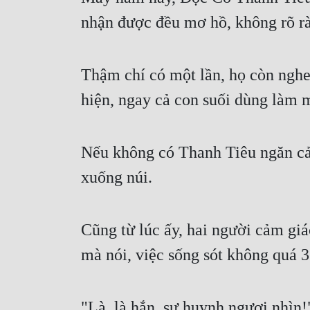
nhận được đều mơ hồ, không rõ r
Thậm chí có một lần, họ còn nghe
hiện, ngay cả con suối dùng làm m
Nếu không có Thanh Tiêu ngăn cản
xuống núi.
Cũng từ lúc ấy, hai người cảm giá
mà nói, việc sống sót không quá 
"Là, là hắn, sư huynh ngươi nhìn!