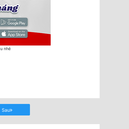
au nhé
Sau