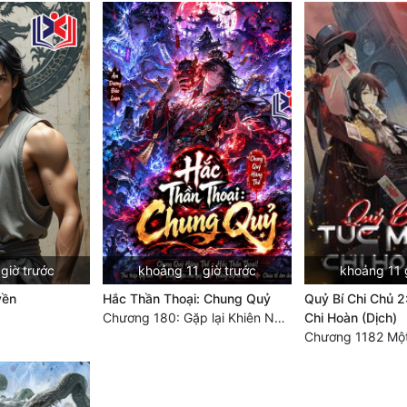
giờ trước
khoảng 11 giờ trước
khoảng 11 
yền
Hắc Thần Thoại: Chung Quỷ
Quỷ Bí Chi Chủ 2
Chương 180: Gặp lại Khiên Nguyên Phượng
Chi Hoàn (Dịch)
Chương 1182 Một