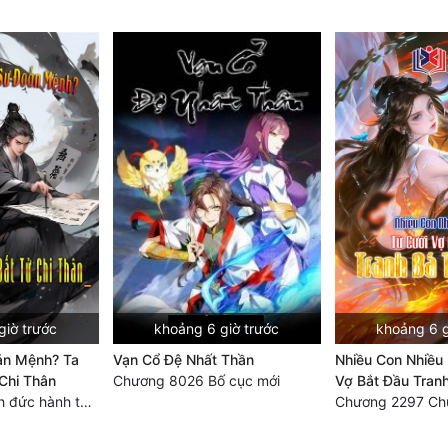
giờ trước
khoảng 6 giờ trước
khoảng 6 g
ản Mệnh? Ta
Vạn Cổ Đệ Nhất Thần
Nhiều Con Nhiều 
Chi Thân
Chương 8026 Bố cục mới
Vợ Bắt Đầu Tranh
Chương 870 Tích đức hành thiện