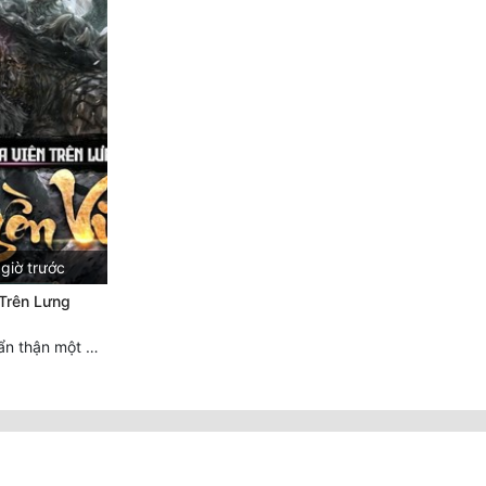
giờ trước
 Trên Lưng
Chương 4495 Cẩn thận một chút vẫn là tốt.