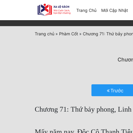
(c
Trang Chủ
Mới Cập Nhật
Trang chủ
»
Phàm Cốt
»
Chương 71: Thứ bảy phong
Chươn
Trước
Chương 71: Thứ bảy phong, Linh
Mấy năm nay, Độc Cô Thanh Tiêu 