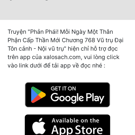
Hài Hước
Hệ Thống
Học Đường
Truyện "Phản Phái! Mỗi Ngày Một Thân
Khoa Huyễn
Phận Cấp Thần Mới Chương 768 Vũ trụ Đại
Tôn cảnh - Nội vũ trụ" hiện chỉ hỗ trợ đọc
Khoa Huyễn Không Gian
trên app của xalosach.com, vui lòng click
Kinh Dị
vào link dưới để tải app về đọc nhé :
Kiếm Hiệp
Kỳ Huyễn
Kỳ Ảo
Linh Dị
Làm Giàu
Lịch Sử