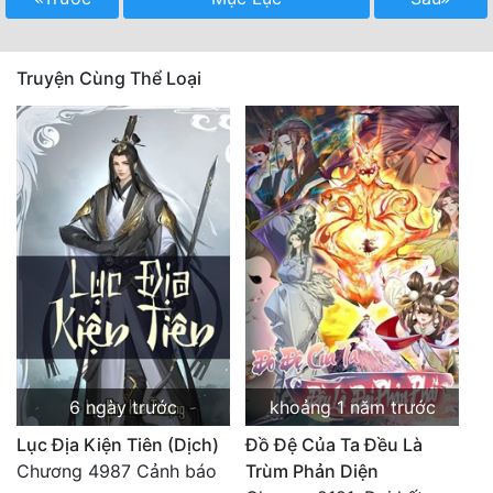
Quân Sự
Truyện Cùng Thể Loại
Sảng Văn
Sắc
Sủng
Thanh Xuân
Tiên Hiệp
Tiểu Thuyết
Trinh Thám
Triều Đấu
6 ngày trước
khoảng 1 năm trước
Trùng Sinh
Lục Địa Kiện Tiên (Dịch)
Đồ Đệ Của Ta Đều Là
Chương 4987 Cảnh báo
Trùm Phản Diện
Trọng Sinh