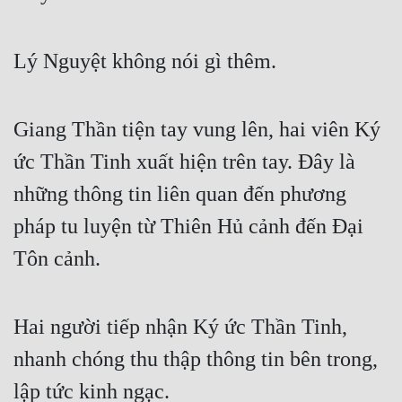
Cổ Đại
Du Hí
Lý Nguyệt không nói gì thêm.
Dã Sử
Dị Giới
Giang Thần tiện tay vung lên, hai viên Ký
Dị Năng
ức Thần Tinh xuất hiện trên tay. Đây là
những thông tin liên quan đến phương
Gia Đấu
pháp tu luyện từ Thiên Hủ cảnh đến Đại
Góc Nhìn Nam
Tôn cảnh.
Góc Nhìn Nữ
Huyền Huyễn
Hai người tiếp nhận Ký ức Thần Tinh,
Huyền Nghi
nhanh chóng thu thập thông tin bên trong,
Huyền Ảo
lập tức kinh ngạc.