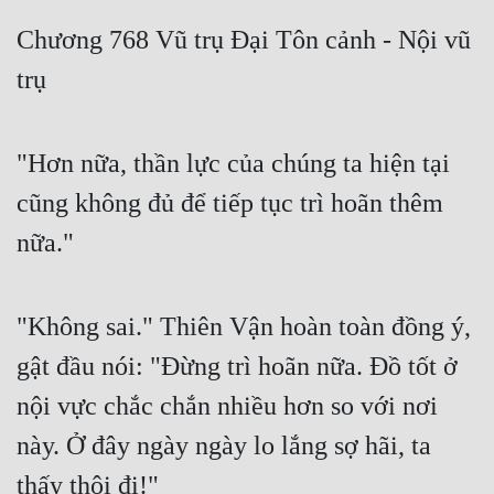
Free
Chương 768 Vũ trụ Đại Tôn cảnh - Nội vũ
trụ
Hậu Cung
Truyện Convert
"Hơn nữa, thần lực của chúng ta hiện tại
Truyện Dịch
cũng không đủ để tiếp tục trì hoãn thêm
Truyện Nhập Môn
nữa."
Truyện ngắn
Xa Lộ Dịch
"Không sai." Thiên Vận hoàn toàn đồng ý,
gật đầu nói: "Đừng trì hoãn nữa. Đồ tốt ở
Cung Đấu
nội vực chắc chắn nhiều hơn so với nơi
Cạnh Kỹ
này. Ở đây ngày ngày lo lắng sợ hãi, ta
Cổ Tiên Hiệp
thấy thôi đi!"