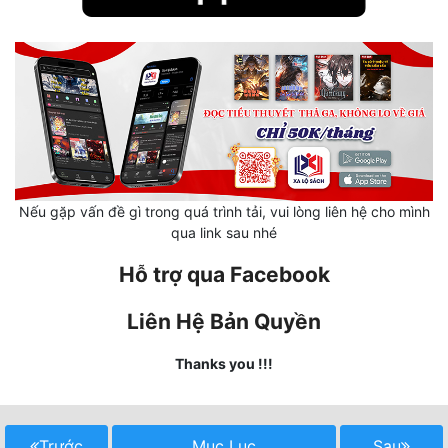
Mưu Mô
Mạt Thế
Mỹ Thực
Ngôn Tình
Ngược
Nếu gặp vấn đề gì trong quá trình tải, vui lòng liên hệ cho mình
qua link sau nhé
Nữ Cường
Hỗ trợ qua Facebook
Nữ Phụ
Liên Hệ Bản Quyền
Phong Thủy - Tâm Linh
Phương Tây
Thanks you !!!
Phản Phái
Quan Trường
Trước
Mục Lục
Sau