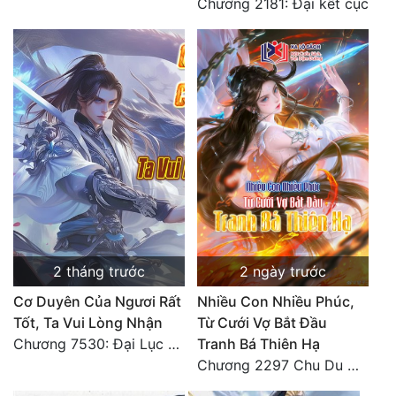
Chương 2181: Đại kết cục
Tu Chân
Tu Tiên
Tội Phạm
Vô Địch
Võ Hiệp
Võng Du
Xuyên Không
Xuyên Nhanh
2 tháng trước
2 ngày trước
Cơ Duyên Của Ngươi Rất
Nhiều Con Nhiều Phúc,
Xuyên Sách
Tốt, Ta Vui Lòng Nhận
Từ Cưới Vợ Bắt Đầu
Xuyên Thư
Chương 7530: Đại Lục Khởi Nguyên – Kiến Thành 71
Tranh Bá Thiên Hạ
Chương 2297 Chu Du Du mang thai
Điền Văn