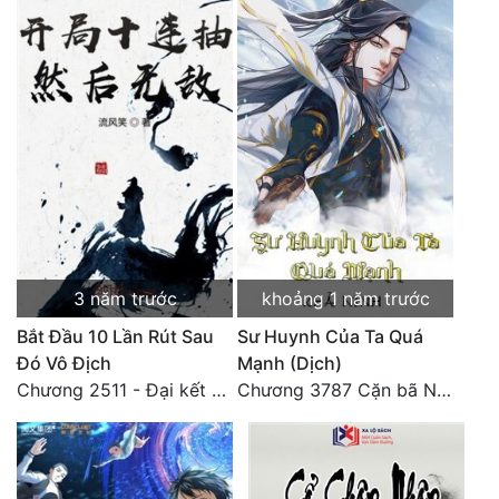
Đô Thị
Đông Phương
Đông Phương Huyền Huyễn
Đồng Nhân
Cẩu Đạo Trường Sinh
Ngự Thú
3 năm trước
khoảng 1 năm trước
Truyện Nam
Bắt Đầu 10 Lần Rút Sau
Sư Huynh Của Ta Quá
Đó Vô Địch
Mạnh (Dịch)
Truyện Nữ
Chương 2511 - Đại kết cục, Phiên ngoại thiên: Chư thiên quy nhất giới, vĩnh hằng thế giới. Hết!
Chương 3787 Cặn bã Nam Thiên Đạo
Vô Địch Lưu
Xây Dựng Thế Lực
Đam Mỹ