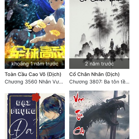
Đẹp
Đẹp Hiệp
Tính Cách Nhân Vật :
Cơ Trí
khoảng 1 năm trước
2 năm trước
Sát Phạt Quyết Đoán
Toàn Cầu Cao Võ (Dịch)
Cổ Chân Nhân (Dịch)
Vô Sỉ
Chương 3560 Nhân Vương trở về - END
Chương 3807: Ba tôn tề công Thiên Đình (2)
Điềm Đạm