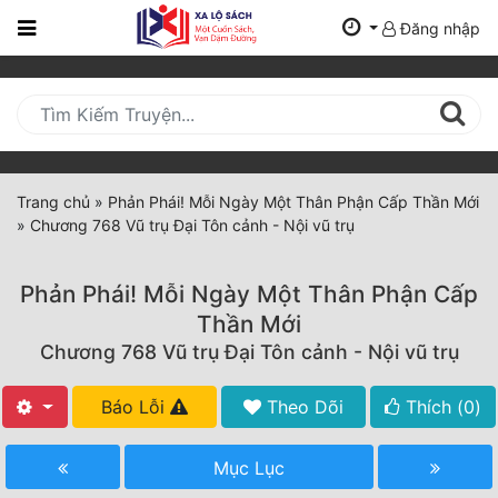
Đăng nhập
Trang
Chủ
Mới
Cập
Nhật
Trang chủ
»
Phản Phái! Mỗi Ngày Một Thân Phận Cấp Thần Mới
(current)
»
Chương 768 Vũ trụ Đại Tôn cảnh - Nội vũ trụ
BXH
Thể Loại
Phản Phái! Mỗi Ngày Một Thân Phận Cấp
Thần Mới
Chương 768 Vũ trụ Đại Tôn cảnh - Nội vũ trụ
Tất Cả
Truyện Mới Ra
Báo Lỗi
Theo Dõi
Thích (
0
)
Hoàn Thành
Mục Lục