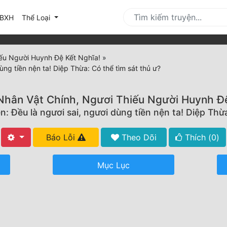
urrent)
BXH
Thể Loại
iếu Người Huynh Đệ Kết Nghĩa!
»
ng tiền nện ta! Diệp Thừa: Có thể tìm sát thủ ư?
Nhân Vật Chính, Ngươi Thiếu Người Huynh Đ
: Đều là ngươi sai, ngươi dùng tiền nện ta! Diệp Thừa
Báo Lỗi
Theo Dõi
Thích (
0
)
Mục Lục