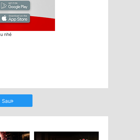
au nhé
Sau