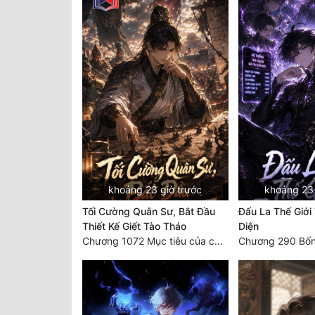
khoảng 23 giờ trước
khoảng 23 
Tối Cường Quân Sư, Bắt Đầu
Đấu La Thế Giới
Thiết Kế Giết Tào Tháo
Diện
Chương 1072 Mục tiêu của chúng ta là biển sao trời (2/2)