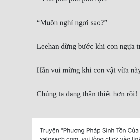
“Muốn nghỉ ngơi sao?”
Leehan dừng bước khi con ngựa tr
Hắn vui mừng khi con vật vừa nãy
Chúng ta đang thân thiết hơn rồi!
Truyện "Phương Pháp Sinh Tồn Của 
xalosach.com, vui lòng click vào lin