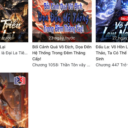
 trước
23 ngày trước
27 ngày
Lại
Bối Cảnh Quá Vô Địch, Dọa Đến
Đấu La: Võ Hồn 
Chương 1099 Ta là Đại La Tiên! Một người đắc đạo, gà chó lên trời (Đại kết cục)
Hệ Thống Trong Đêm Thăng
Thảo, Ta Có Thể
Cấp!
Sinh
Chương 1058: Thần Tôn vây giết, một kiếm bêu đầu, liều mạng một lần!