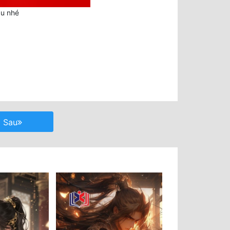
au nhé
Sau