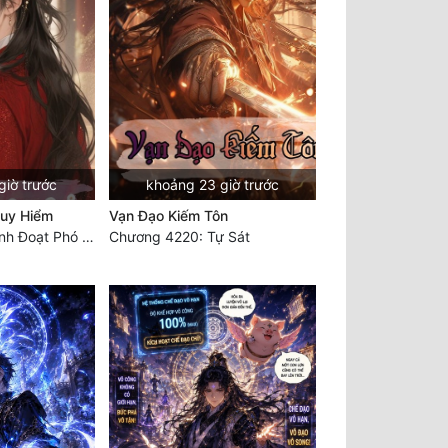
giờ trước
khoảng 23 giờ trước
guy Hiểm
Vạn Đạo Kiếm Tôn
Chương 970: Tranh Đoạt Phó Cung Chủ
Chương 4220: Tự Sát