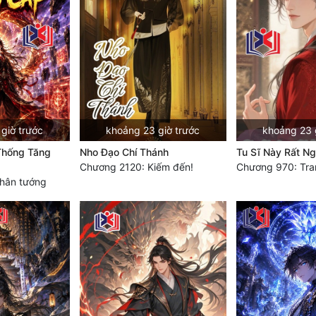
giờ trước
khoảng 23 giờ trước
khoảng 23 
Thống Tăng
Nho Đạo Chí Thánh
Tu Sĩ Này Rất N
Chương 2120: Kiếm đến!
hân tướng