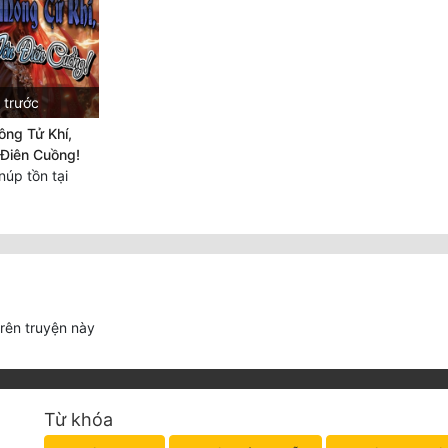
 trước
ng Tử Khí,
Điên Cuồng!
úp tồn tại
trên truyện này
Từ khóa