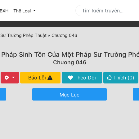
urrent)
BXH
Thể Loại
 Sư Trường Phép Thuật
»
Chương 046
Pháp Sinh Tồn Của Một Pháp Sư Trường Ph
Chương 046
Báo Lỗi
Theo Dõi
Thích (
0
)
Mục Lục