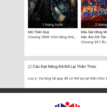
1 tháng trước
2 tháng
Mộ Thần Quỷ
Đấu Giá Hồng Mô
Chương 1896 Vĩnh Hằng Khép Lại, Vạn Cổ Trường Ca [+ Hậu ký. HẾT]
Hắc Ám Chí Tôn 
Chương 957 Ẩn n
Các Đại Năng Đã Để Lại Thần Thức
Lưu ý: Vui lòng tải app để có thể lưu lại thần thức 