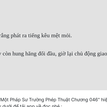
ắng phát ra tiếng kêu mệt mỏi.
 còn hung hăng đối đầu, giờ lại chủ động giao
Một Pháp Sư Trường Phép Thuật Chương 046" hiện
k dưới để tải app về đọc nhé :