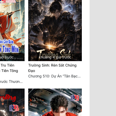
iờ trước
khoảng 4 giờ trước
 Tru Tiên
Trường Sinh: Rèn Sắt Chứng
 Tiên Tông
Đạo
Chương 510: Dự Án “Tân Bạch Nương Tử” Và “Tinh Thám” Xà Yêu
Chương 490: Đi trước Thương trường Địa Hạ, thắng lợi trở về.