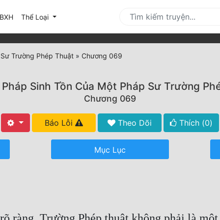
urrent)
BXH
Thể Loại
 Sư Trường Phép Thuật
»
Chương 069
Pháp Sinh Tồn Của Một Pháp Sư Trường Ph
Chương 069
Báo Lỗi
Theo Dõi
Thích (
0
)
Mục Lục
 rõ ràng, Trường Phép thuật không phải là một 