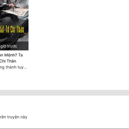
giờ trước
ản Mệnh? Ta
Chi Thân
Chương 869 Trung thành tuyệt đối
trên truyện này