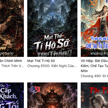
giờ trước
khoảng 2 giờ trước
khoảng 4 g
ản Chính Mình
Mạt Thế Ti Hộ Sở
Võ Hiệp: Bắt Đầu
Chương 100: Ám Thích Trên Vân Sơn
Chương 6500: Kiến Nghị Của Vân Lục
Kiếm, Chế Tạo Tu
Môn