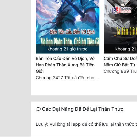
khoảng 21 giờ trước
khoảng 21 
Bản Tôn Cẩu Đến Vô Địch, Vô
Cấm Chú Sư Đo
Hạn Phân Thân Xưng Bá Tiên
Nắm Giữ Bất Tử 
Giới
Chương 2427 Tất cả đều nhờ nỗ lực! Mời Đế vào Thiên!
Các Đại Năng Đã Để Lại Thần Thức
Lưu ý: Vui lòng tải app để có thể lưu lại thần thức 