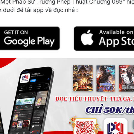
Một Pháp Sư Trường Phép Thuật Chương 069" hiện
k dưới để tải app về đọc nhé :