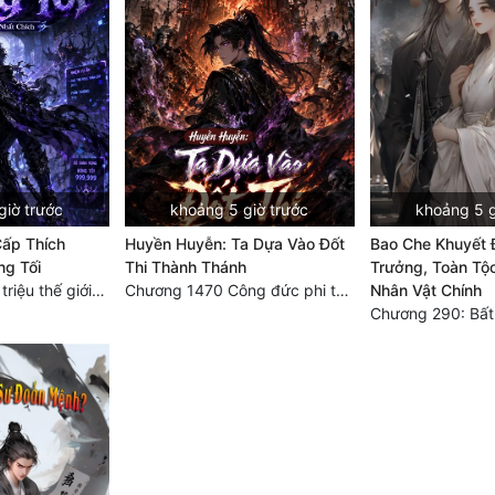
giờ trước
khoảng 5 giờ trước
khoảng 5 g
Cấp Thích
Huyền Huyễn: Ta Dựa Vào Đốt
Bao Che Khuyết 
ng Tối
Thi Thành Thánh
Trưởng, Toàn Tộ
Chương 1695: 5 triệu thế giới bản gốc, cũng không thể giết chết ta!
Chương 1470 Công đức phi thăng
Nhân Vật Chính