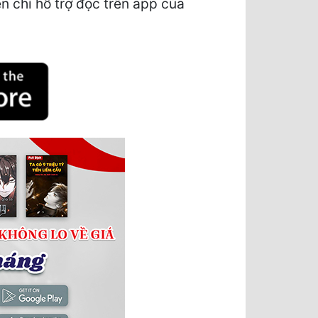
 chỉ hỗ trợ đọc trên app của