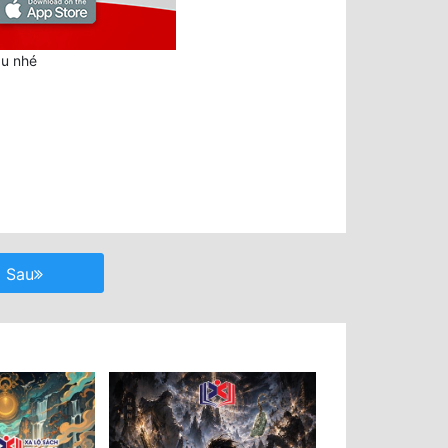
au nhé
Sau