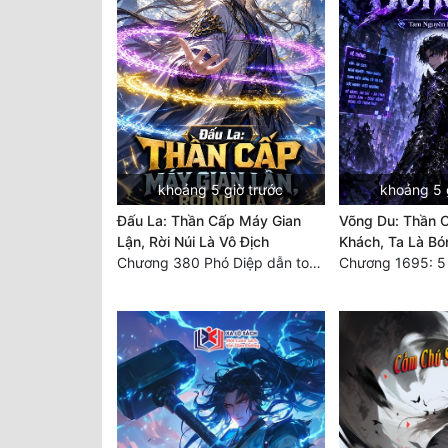
khoảng 5 giờ trước
khoảng 5 
Đấu La: Thần Cấp Máy Gian
Võng Du: Thần 
Lận, Rời Núi Là Vô Địch
Khách, Ta Là Bó
Chương 380 Phó Diệp dẫn toàn tộc Hồn Thú di chuyển đến Sâm La Tinh, chúng thần Thần Giới kinh ngạc!