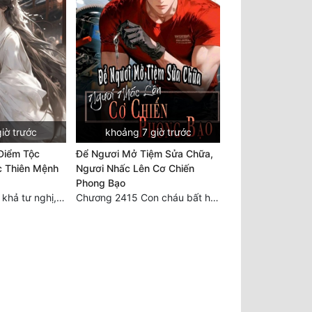
iờ trước
khoảng 7 giờ trước
Điểm Tộc
Để Ngươi Mở Tiệm Sửa Chữa,
c Thiên Mệnh
Ngươi Nhấc Lên Cơ Chiến
Phong Bạo
Chương 290: Bất khả tư nghị, giữa cao thủ va chạm
Chương 2415 Con cháu bất hiếu!! Mời cùng lên đường!!