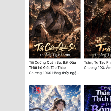
khoảng 1 giờ trước
khoảng 1 
Tối Cường Quân Sư, Bắt Đầu
Trẫm, Tự Tạo Ph
Thiết Kế Giết Tào Tháo
Chương 1060 Hồng thủy ngập trời, thời khắc tuyệt vọng (2/2)