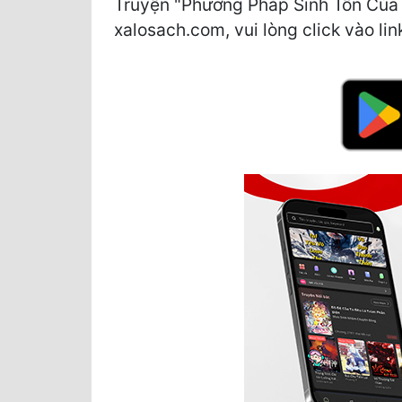
Truyện "Phương Pháp Sinh Tồn Của 
xalosach.com, vui lòng click vào lin