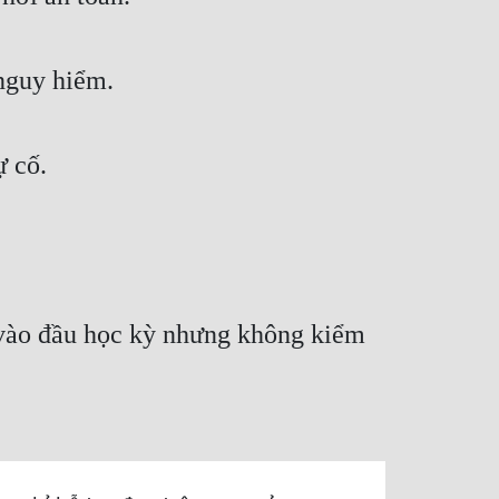
 nguy hiểm.
ự cố.
t vào đầu học kỳ nhưng không kiểm