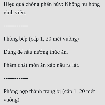
Hiệu quả chống phân hủy: Không hư hỏng 
Đô Thị
Đông Phương
Đông Phương Huyền Huyễn
Đồng Nhân
Cẩu Đạo Trường Sinh
Ngự Thú
Truyện Nam
Truyện Nữ
Vô Địch Lưu
Phòng hợp thành trang bị (cấp 1, 20 mét 
Xây Dựng Thế Lực
Đam Mỹ