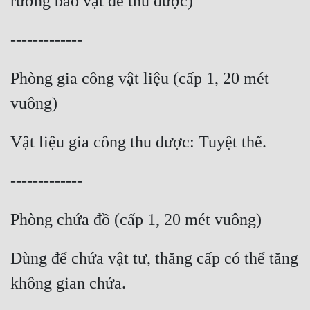
Tu Chân
Tu Tiên
Tội Phạm
Phòng gia công vật liệu (cấp 1, 20 mét 
Vô Địch
Võ Hiệp
Võng Du
Xuyên Không
Xuyên Nhanh
Xuyên Sách
Dùng để chứa vật tư, thăng cấp có thể tăng 
Xuyên Thư
Điền Văn