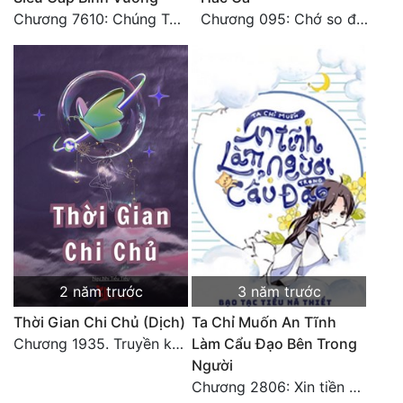
Chương 7610: Chúng Ta Về Nhà (ĐẠI KẾT CỤC)
Chương 095: Chớ so được mất. (3)
2 năm trước
3 năm trước
Thời Gian Chi Chủ (Dịch)
Ta Chỉ Muốn An Tĩnh
Chương 1935. Truyền kỳ mới (Đại Kết Cục)
Làm Cẩu Đạo Bên Trong
Người
Chương 2806: Xin tiền bối nhất định phải tin tưởng cách làm