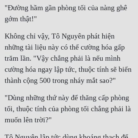
Hài Hước
"Đường hầm gần phòng tối của nàng ghê 
Hệ Thống
Học Đường
Không chỉ vậy, Tô Nguyên phát hiện 
Khoa Huyễn
những tài liệu này có thể cường hóa gấp 
Khoa Huyễn Không Gian
trăm lần. "Vậy chẳng phải là nếu mình 
Kinh Dị
cường hóa ngay lập tức, thuộc tính sẽ biến 
Kiếm Hiệp
Kỳ Huyễn
"Dùng những thứ này để thăng cấp phòng 
Kỳ Ảo
tối, thuộc tính của phòng tối chẳng phải là 
Linh Dị
Làm Giàu
Tô Nguyên lập tức dùng khoáng thạch để 
Lịch Sử