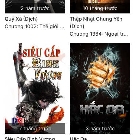
2 năm trước
10 tháng trước
Quỷ Xá (Dịch)
Thập Nhật Chung Yên
Chương 1002: Thế giới mới (Kết thúc)
(Dịch)
Chương 1384: Ngoại truyện Trương Lệ Quyên (cuối cùng)
7 tháng trước
3 năm trước
Siêu Cấp Binh Vương
Hắc Oa