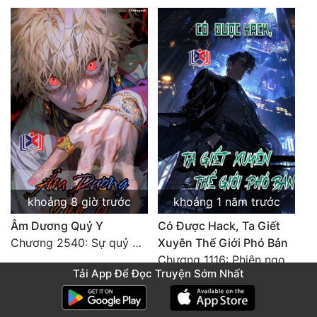
khoảng 8 giờ trước
khoảng 1 năm trước
Âm Dương Quỷ Y
Có Được Hack, Ta Giết
Chương 2540: Sự quỷ dị của Lý Trường Phong
Xuyên Thế Giới Phó Bản
Chương 1116: Phiên ngoại 1: Vô Phật Thần Tôn tận thế (2)
Tải App Để Đọc Truyện Sớm Nhất