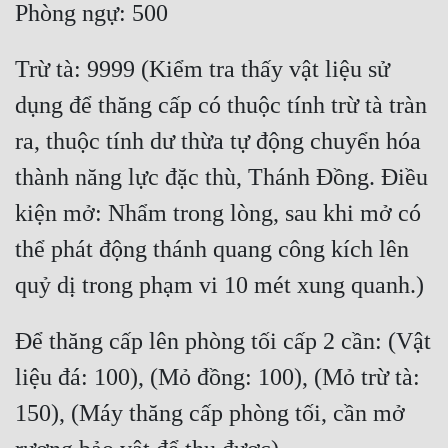
Quân Sự
Trừ tà: 9999 (Kiểm tra thấy vật liệu sử 
Sảng Văn
dụng để thăng cấp có thuộc tính trừ tà tràn 
Sắc
ra, thuộc tính dư thừa tự động chuyển hóa 
Sủng
thành năng lực đặc thù, Thánh Đồng. Điều 
Thanh Xuân
kiện mở: Nhẩm trong lòng, sau khi mở có 
Tiên Hiệp
thể phát động thánh quang công kích lên 
Tiểu Thuyết
Trinh Thám
Để thăng cấp lên phòng tối cấp 2 cần: (Vật 
Triều Đấu
liệu đá: 100), (Mỏ đồng: 100), (Mỏ trừ tà: 
Trùng Sinh
150), (Máy thăng cấp phòng tối, cần mở 
Trọng Sinh