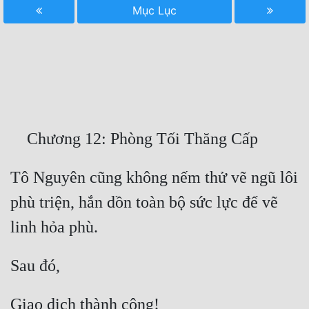
Mục Lục
Free
Hậu Cung
Truyện Convert
Truyện Dịch
Truyện Nhập Môn
Truyện ngắn
Tô Nguyên cũng không nếm thử vẽ ngũ lôi 
Xa Lộ Dịch
phù triện, hắn dồn toàn bộ sức lực để vẽ 
Cung Đấu
Cạnh Kỹ
Cổ Tiên Hiệp