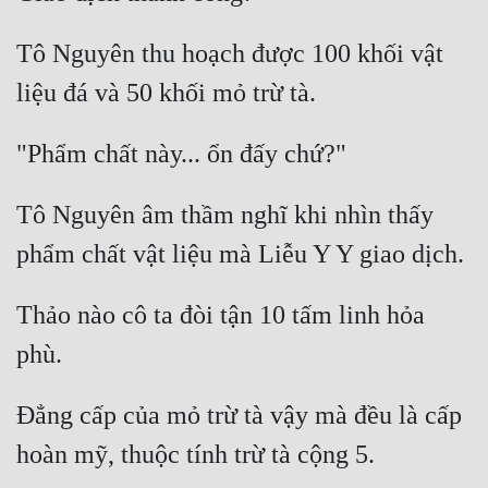
Cổ Đại
Tô Nguyên thu hoạch được 100 khối vật 
Du Hí
Dã Sử
Dị Giới
Dị Năng
Tô Nguyên âm thầm nghĩ khi nhìn thấy 
Gia Đấu
Góc Nhìn Nam
Thảo nào cô ta đòi tận 10 tấm linh hỏa 
Góc Nhìn Nữ
Huyền Huyễn
Huyền Nghi
Đẳng cấp của mỏ trừ tà vậy mà đều là cấp 
Huyền Ảo