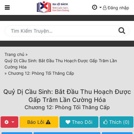
Đăng nhập
Trang
Chủ
Mới
Cập
Nhật
Trang chủ
»
(current)
Quỷ Dị Cầu Sinh: Bắt Đầu Thu Hoạch Được Gấp Trăm Lần
BXH
Cường Hóa
»
Chương 12: Phòng Tối Thăng Cấp
Thể Loại
Quỷ Dị Cầu Sinh: Bắt Đầu Thu Hoạch Được
Tất Cả
Gấp Trăm Lần Cường Hóa
Chương 12: Phòng Tối Thăng Cấp
Truyện Mới Ra
Hoàn Thành
Báo Lỗi
Theo Dõi
Thích (
0
)