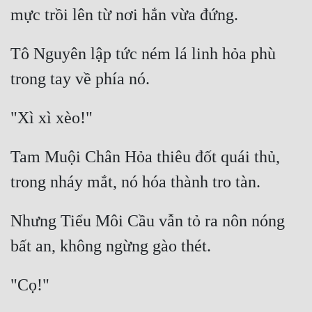
Hài Hước
Hệ Thống
Tô Nguyên lập tức ném lá linh hỏa phù 
Học Đường
Khoa Huyễn
Khoa Huyễn Không Gian
Kinh Dị
Tam Muội Chân Hỏa thiêu đốt quái thủ, 
Kiếm Hiệp
Kỳ Huyễn
Nhưng Tiểu Môi Cầu vẫn tỏ ra nôn nóng 
Kỳ Ảo
Linh Dị
Làm Giàu
Lịch Sử