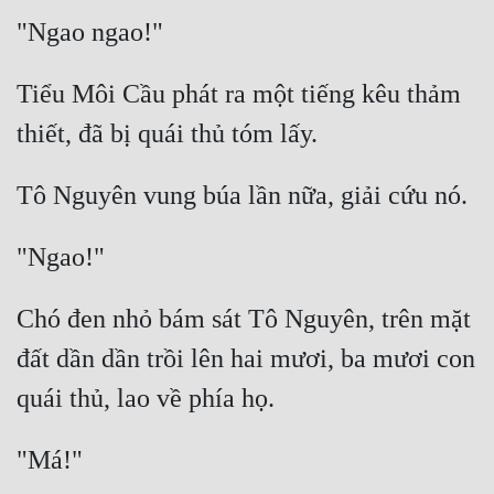
Quân Sự
Sảng Văn
Tiểu Môi Cầu phát ra một tiếng kêu thảm 
Sắc
Sủng
Thanh Xuân
Tiên Hiệp
Tiểu Thuyết
Chó đen nhỏ bám sát Tô Nguyên, trên mặt 
Trinh Thám
đất dần dần trồi lên hai mươi, ba mươi con 
Triều Đấu
Trùng Sinh
Trọng Sinh