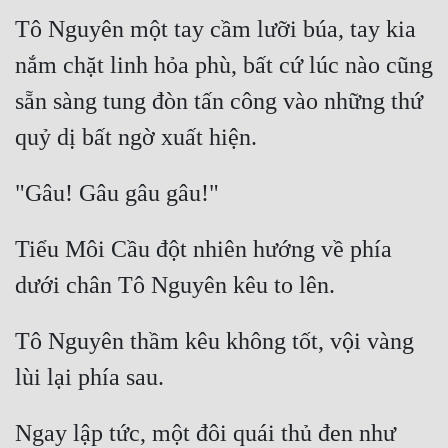
Cổ Đại
Tô Nguyên một tay cầm lưỡi búa, tay kia 
Du Hí
nắm chặt linh hỏa phù, bất cứ lúc nào cũng 
Dã Sử
sẵn sàng tung đòn tấn công vào những thứ 
Dị Giới
Dị Năng
Gia Đấu
Tiểu Môi Cầu đột nhiên hướng về phía 
Góc Nhìn Nam
Góc Nhìn Nữ
Huyền Huyễn
Tô Nguyên thầm kêu không tốt, vội vàng 
Huyền Nghi
Huyền Ảo
Ngay lập tức, một đôi quái thủ đen như 