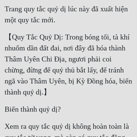
Trang quy tắc quỷ dị lúc này đã xuất hiện 
Đẹp
Đẹp Hiệp
【Quy Tắc Quỷ Dị: Trong bóng tối, tà khí 
Tính Cách Nhân Vật :
nhuốm dần đất đai, nơi đây đã hóa thành 
Cơ Trí
Thâm Uyên Chi Địa, ngươi phải coi 
Sát Phạt Quyết Đoán
chừng, đừng để quỷ thủ bắt lấy, để tránh 
Vô Sỉ
ngã vào Thâm Uyên, bị Kỳ Đồng hóa, biến 
Điềm Đạm
Xem ra quy tắc quỷ dị không hoàn toàn là 