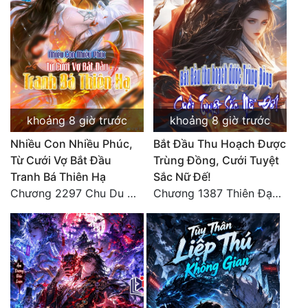
khoảng 8 giờ trước
khoảng 8 giờ trước
Nhiều Con Nhiều Phúc,
Bắt Đầu Thu Hoạch Được
Từ Cưới Vợ Bắt Đầu
Trùng Đồng, Cưới Tuyệt
Tranh Bá Thiên Hạ
Sắc Nữ Đế!
Chương 2297 Chu Du Du mang thai
Chương 1387 Thiên Đạo đắc ý