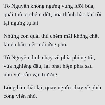
Tô Nguyên không ngừng vung lưỡi búa, 
Tu Chân
quái thủ bị chém đứt, hóa thành hắc khí rồi 
Tu Tiên
Tội Phạm
Vô Địch
Những con quái thủ chém mãi không chết 
Võ Hiệp
Võng Du
Tô Nguyên định chạy về phía phòng tối, 
Xuyên Không
vừa nghiêng đầu, lại phát hiện phía sau 
Xuyên Nhanh
Xuyên Sách
Lòng hắn thắt lại, quay người chạy về phía 
Xuyên Thư
Điền Văn