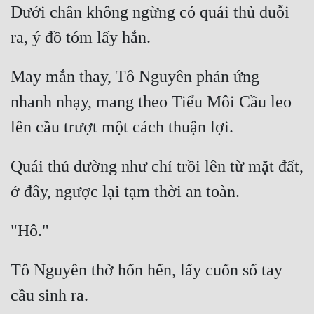
Dưới chân không ngừng có quái thủ duỗi 
Đô Thị
Đông Phương
Đông Phương Huyền Huyễn
May mắn thay, Tô Nguyên phản ứng 
Đồng Nhân
nhanh nhạy, mang theo Tiểu Môi Cầu leo 
Cẩu Đạo Trường Sinh
Quái thủ dường như chỉ trồi lên từ mặt đất, 
Ngự Thú
Truyện Nam
Truyện Nữ
Vô Địch Lưu
Tô Nguyên thở hổn hển, lấy cuốn sổ tay 
Xây Dựng Thế Lực
Đam Mỹ