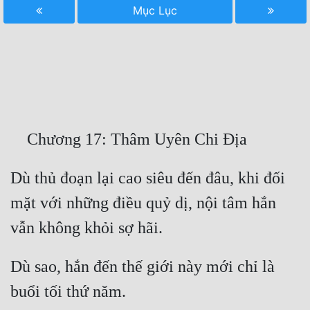
Mục Lục
Free
Hậu Cung
Truyện Convert
Truyện Dịch
Truyện Nhập Môn
Truyện ngắn
Dù thủ đoạn lại cao siêu đến đâu, khi đối 
Xa Lộ Dịch
mặt với những điều quỷ dị, nội tâm hắn 
Cung Đấu
Dù sao, hắn đến thế giới này mới chỉ là 
Cạnh Kỹ
Cổ Tiên Hiệp