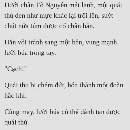
Dưới chân Tô Nguyên mát lạnh, một quái 
Mưu Mô
thủ đen như mực khác lại trồi lên, suýt 
Mạt Thế
Mỹ Thực
Hắn vội tránh sang một bên, vung mạnh 
Ngôn Tình
Ngược
Nữ Cường
Nữ Phụ
Quái thủ bị chém đứt, hóa thành một đoàn 
Phong Thủy - Tâm Linh
Phương Tây
Cũng may, lưỡi búa có thể đánh tan được 
Phản Phái
Quan Trường