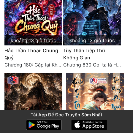
khoảng 13 giờ trước
khoảng 13 giờ trước
Hắc Thần Thoại: Chung
Tùy Thân Liệp Thú
Quỷ
Không Gian
Chương 180: Gặp lại Khiên Nguyên Phượng
Chương 830 Gọi ta là Hòa Sa
Tải App Để Đọc Truyện Sớm Nhất