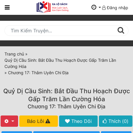
Đăng nhập
Trang
Chủ
Mới
Cập
Nhật
Trang chủ
»
(current)
Quỷ Dị Cầu Sinh: Bắt Đầu Thu Hoạch Được Gấp Trăm Lần
BXH
Cường Hóa
»
Chương 17: Thâm Uyên Chi Địa
Thể Loại
Quỷ Dị Cầu Sinh: Bắt Đầu Thu Hoạch Được
Tất Cả
Gấp Trăm Lần Cường Hóa
Chương 17: Thâm Uyên Chi Địa
Truyện Mới Ra
Hoàn Thành
Báo Lỗi
Theo Dõi
Thích (
0
)