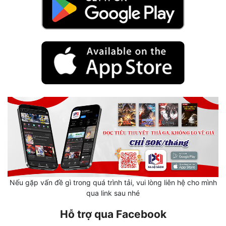
Hài Hước
Hệ Thống
Học Đường
Khoa Huyễn
Khoa Huyễn Không Gian
Kinh Dị
Kiếm Hiệp
Kỳ Huyễn
Kỳ Ảo
Nếu gặp vấn đề gì trong quá trình tải, vui lòng liên hệ cho mình
Linh Dị
qua link sau nhé
Làm Giàu
Hỗ trợ qua Facebook
Lịch Sử