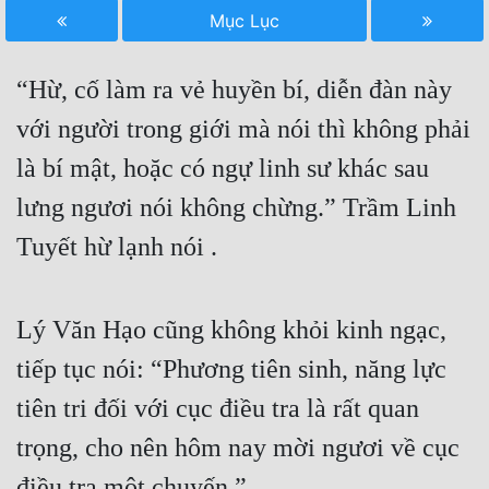
Mục Lục
Free
Hậu Cung
“Hừ, cố làm ra vẻ huyền bí, diễn đàn này
Truyện Convert
với người trong giới mà nói thì không phải
Truyện Dịch
là bí mật, hoặc có ngự linh sư khác sau
lưng ngươi nói không chừng.” Trầm Linh
Truyện Nhập Môn
Tuyết hừ lạnh nói .
Truyện ngắn
Xa Lộ Dịch
Lý Văn Hạo cũng không khỏi kinh ngạc,
tiếp tục nói: “Phương tiên sinh, năng lực
Cung Đấu
tiên tri đối với cục điều tra là rất quan
Cạnh Kỹ
trọng, cho nên hôm nay mời ngươi về cục
Cổ Tiên Hiệp
điều tra một chuyến.”