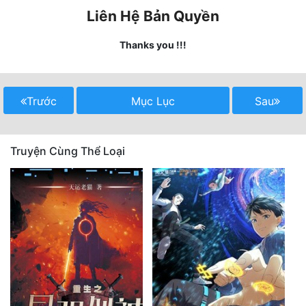
Liên Hệ Bản Quyền
Mưu Mô
Thanks you !!!
Mạt Thế
Mỹ Thực
Trước
Mục Lục
Sau
Ngôn Tình
Ngược
Truyện Cùng Thể Loại
Nữ Cường
Nữ Phụ
Phong Thủy - Tâm Linh
Phương Tây
Phản Phái
Quan Trường