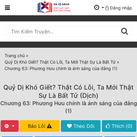
Đăng nhập
Trang
Chủ
Mới
Cập
Nhật
Trang chủ
»
(current)
Quỷ Dị Khó Giết? Thật Có Lỗi, Ta Mới Thật Sự Là Bất Tử
»
BXH
Chương 63: Phương Hưu chính là ánh sáng của đảng (1)
Thể Loại
Quỷ Dị Khó Giết? Thật Có Lỗi, Ta Mới Thật
Sự Là Bất Tử (Dịch)
Tất Cả
Chương 63: Phương Hưu chính là ánh sáng của đảng
(1)
Truyện Mới Ra
Hoàn Thành
Báo Lỗi
Theo Dõi
Thích (
0
)