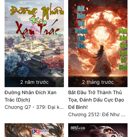
Đẹp
Đẹp Hiệp
Tính Cách Nhân Vật :
Cơ Trí
Sát Phạt Quyết Đoán
Vô Sỉ
2 năm trước
2 tháng trước
Điềm Đạm
Đường Nhân Đích Xan
Bắt Đầu Trở Thành Thủ
Trác (Dịch)
Tọa, Đánh Dấu Cực Đạo
Chương Q7 - 379: Đại kết cục: Về nhà là phải vui vẻ. (2)
Đế Binh!
Chương 2512: Đế Như Ngọc thỉnh cầu