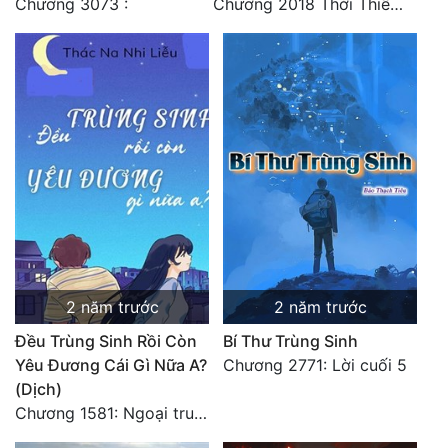
Chương 3073 :
Chương 2018 Thời Thiếu Niên
Đô Thị
Đông Phương
Đông Phương Huyền Huyễn
Đồng Nhân
Cẩu Đạo Trường Sinh
Ngự Thú
Truyện Nam
2 năm trước
2 năm trước
Truyện Nữ
Đều Trùng Sinh Rồi Còn
Bí Thư Trùng Sinh
Yêu Đương Cái Gì Nữa A?
Chương 2771: Lời cuối 5
Vô Địch Lưu
(Dịch)
Xây Dựng Thế Lực
Chương 1581: Ngoại truyện 1 (9)
Đam Mỹ