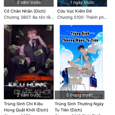
2 năm trước
1 ngày trước
Tu Chân
Cổ Chân Nhân (Dịch)
Cửu Vực Kiếm Đế
Tu Tiên
Chương 3807: Ba tôn tề công Thiên Đình (2)
Chương 5100: Thánh phẩm Ma Tinh quáng mạch
Tội Phạm
Vô Địch
Võ Hiệp
Võng Du
Xuyên Không
Xuyên Nhanh
Xuyên Sách
2 năm trước
5 tháng trước
Xuyên Thư
Trùng Sinh Chi Kiêu
Trùng Sinh Thường Ngày
Điền Văn
Hùng Quật Khởi (Dịch)
Tu Tiên (Dịch)