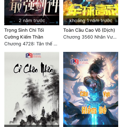
Quân Sự
Sảng Văn
2 năm trước
khoảng 1 năm trước
Trọng Sinh Chi Tối
Toàn Cầu Cao Võ (Dịch)
Sắc
Cường Kiếm Thần
Chương 3560 Nhân Vương trở về - END
Sủng
Chương 4728: Tân thế giới (đại kết cục) (10)
Thanh Xuân
Tiên Hiệp
Tiểu Thuyết
Trinh Thám
Triều Đấu
Trùng Sinh
Trọng Sinh