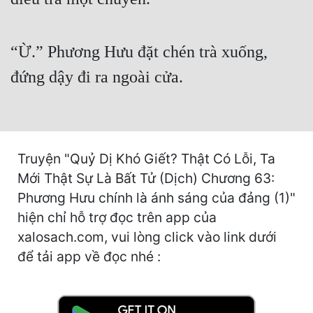
Cổ Đại
Du Hí
“Ừ.” Phương Hưu đặt chén trà xuống,
Dã Sử
đứng dậy đi ra ngoài cửa.
Dị Giới
Dị Năng
Gia Đấu
Truyện "Quỷ Dị Khó Giết? Thật Có Lỗi, Ta
Mới Thật Sự Là Bất Tử (Dịch) Chương 63:
Góc Nhìn Nam
Phương Hưu chính là ánh sáng của đảng (1)"
Góc Nhìn Nữ
hiện chỉ hỗ trợ đọc trên app của
Huyền Huyễn
xalosach.com, vui lòng click vào link dưới
để tải app về đọc nhé :
Huyền Nghi
Huyền Ảo