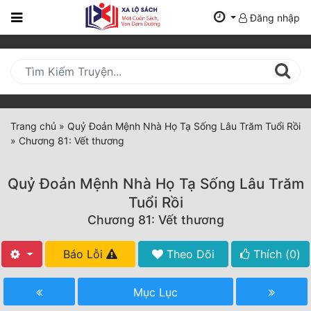
Đăng nhập
Trang
Chủ
Mới
Cập
Nhật
Trang chủ
»
Quỷ Đoản Mệnh Nhà Họ Tạ Sống Lâu Trăm Tuổi Rồi
(current)
»
Chương 81: Vết thương
BXH
Thể Loại
Quỷ Đoản Mệnh Nhà Họ Tạ Sống Lâu Trăm
Tuổi Rồi
Chương 81: Vết thương
Tất Cả
Truyện Mới Ra
Báo Lỗi
Theo Dõi
Thích (
0
)
Hoàn Thành
Mục Lục