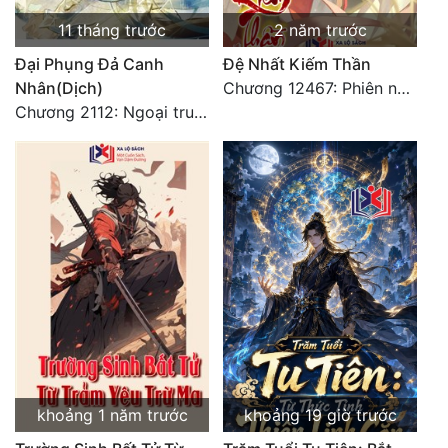
11 tháng trước
2 năm trước
Đại Phụng Đả Canh
Đệ Nhất Kiếm Thần
Nhân(Dịch)
Chương 12467: Phiên ngoại 20: Sinh nhật vui vẻ - Hoàn
Chương 2112: Ngoại truyện 3 - Tiệc mừng công
khoảng 1 năm trước
khoảng 19 giờ trước