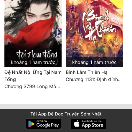
khoảng 1 năm trước
khoảng 1 năm trước
Đệ Nhất Nội Ứng Tại Nam
Binh Lâm Thiên Hạ
Tống
Chương 1131: Định đỉnh thiên hạ (HẾT)
Chương 3799 Long Môn Thập Lục, Cô Đỉnh Ánh Sáng Mặt Trời
Tải App Để Đọc Truyện Sớm Nhất
Các Đại Năng Đã Để Lại Thần Thức
Lưu ý: Vui lòng tải app để có thể lưu lại thần thức trên truyện