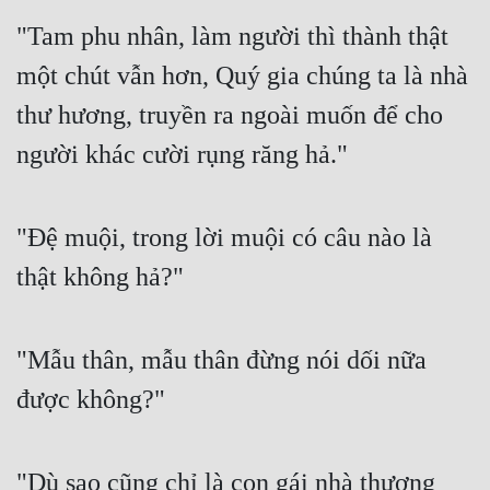
Tu Chân
"Tam phu nhân, làm người thì thành thật 
Tu Tiên
một chút vẫn hơn, Quý gia chúng ta là nhà 
thư hương, truyền ra ngoài muốn để cho 
Tội Phạm
người khác cười rụng răng hả."
Vô Địch
Võ Hiệp
"Đệ muội, trong lời muội có câu nào là 
Võng Du
thật không hả?"
Xuyên Không
Xuyên Nhanh
"Mẫu thân, mẫu thân đừng nói dối nữa 
Xuyên Sách
được không?"
Xuyên Thư
Điền Văn
"Dù sao cũng chỉ là con gái nhà thương 