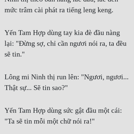
mức trâm cài phát ra tiếng leng keng.
Mưu Mô
Mạt Thế
Yến Tam Hợp dùng tay kia đè đầu nàng 
Mỹ Thực
lại: "Đừng sợ, chỉ cần ngươi nói ra, ta đều 
Ngôn Tình
sẽ tin."
Ngược
Nữ Cường
Lông mi Ninh thị run lên: "Ngươi, ngươi... 
Nữ Phụ
Thật sự... Sẽ tin sao?"
Phong Thủy - Tâm Linh
Phương Tây
Yến Tam Hợp dùng sức gật đầu một cái: 
Phản Phái
"Ta sẽ tin mỗi một chữ nói ra!"
Quan Trường