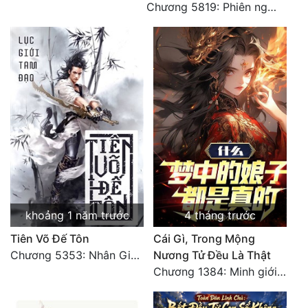
Chương 5819: Phiên ngoại: Trở lại STARS [HẾT]
khoảng 1 năm trước
4 tháng trước
Tiên Võ Đế Tôn
Cái Gì, Trong Mộng
Chương 5353: Nhân Gian Đạo (Đại kết cục) (2)
Nương Tử Đều Là Thật
Chương 1384: Minh giới cực độc