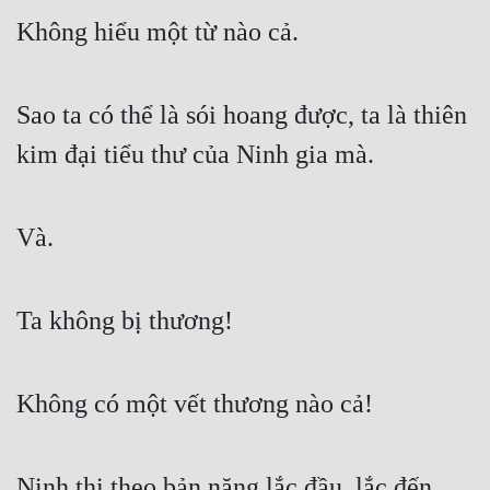
Hài Hước
Không hiểu một từ nào cả.
Hệ Thống
Học Đường
Sao ta có thể là sói hoang được, ta là thiên 
Khoa Huyễn
kim đại tiểu thư của Ninh gia mà.
Khoa Huyễn Không Gian
Kinh Dị
Và.
Kiếm Hiệp
Kỳ Huyễn
Ta không bị thương!
Kỳ Ảo
Không có một vết thương nào cả!
Linh Dị
Làm Giàu
Ninh thị theo bản năng lắc đầu, lắc đến 
Lịch Sử