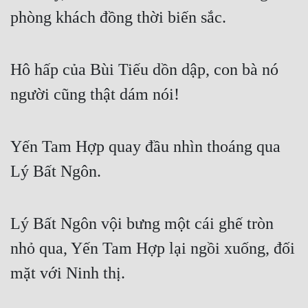
phòng khách đồng thời biến sắc.
Đẹp
Đẹp Hiệp
Hô hấp của Bùi Tiếu dồn dập, con bà nó 
người cũng thật dám nói!
Tính Cách Nhân Vật :
Cơ Trí
Yến Tam Hợp quay đầu nhìn thoáng qua 
Sát Phạt Quyết Đoán
Lý Bất Ngôn.
Vô Sỉ
Điềm Đạm
Lý Bất Ngôn vội bưng một cái ghế tròn 
nhỏ qua, Yến Tam Hợp lại ngồi xuống, đối 
mặt với Ninh thị.