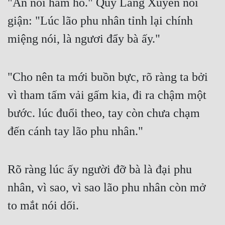
"Ăn nói hàm hồ." Quý Lăng Xuyên nổi 
giận: "Lúc lão phu nhân tỉnh lại chính 
miệng nói, là ngươi đẩy bà ấy."
"Cho nên ta mới buồn bực, rõ ràng ta bởi 
vì tham tấm vải gấm kia, đi ra chậm một 
bước. lúc đuổi theo, tay còn chưa chạm 
đến cánh tay lão phu nhân."
Rõ ràng lúc ấy người đỡ bà là đại phu 
nhân, vì sao, vì sao lão phu nhân còn mở 
to mắt nói dối.