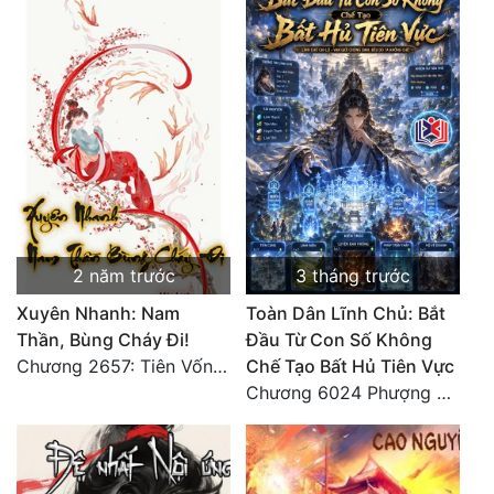
2 năm trước
3 tháng trước
Xuyên Nhanh: Nam
Toàn Dân Lĩnh Chủ: Bắt
Thần, Bùng Cháy Đi!
Đầu Từ Con Số Không
Chương 2657: Tiên Vốn Vô Lương (15). HẾT.
Chế Tạo Bất Hủ Tiên Vực
Chương 6024 Phượng Tổ giúp ta! Mở lại luân hồi!