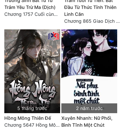
Trường Sinh Bất Tử Từ
Trăm Tuổi Tu Tiên: Bắt
Trảm Yêu Trừ Ma (Dịch)
Đầu Từ Thức Tỉnh Thiên
Chương 1757 Cuối cùng được bình tĩnh (hết)
Linh Căn
Chương 865 Giao Dịch Chí Cao Tiên Thuật!
5 tháng trước
2 năm trước
Hồng Mông Thiên Đế
Xuyên Nhanh: Nữ Phối,
Chương 5647 Hồng Mông Thiên Đế (HẾT)
Bình Tĩnh Một Chút