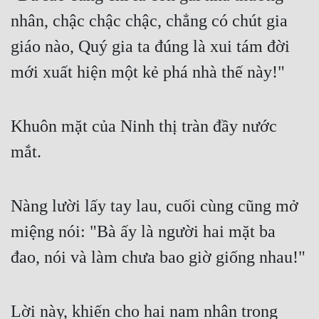
Đô Thị
nhân, chậc chậc chậc, chẳng có chút gia 
Đông Phương
giáo nào, Quý gia ta đúng là xui tám đời 
Đông Phương Huyền Huyễn
mới xuất hiện một kẻ phá nhà thế này!"
Đồng Nhân
Khuôn mặt của Ninh thị tràn đầy nước 
Cẩu Đạo Trường Sinh
mắt.
Ngự Thú
Nàng lười lấy tay lau, cuối cùng cũng mở 
Truyện Nam
miệng nói: "Bà ấy là người hai mặt ba 
Truyện Nữ
đao, nói và làm chưa bao giờ giống nhau!"
Vô Địch Lưu
Xây Dựng Thế Lực
Lời này, khiến cho hai nam nhân trong 
Đam Mỹ