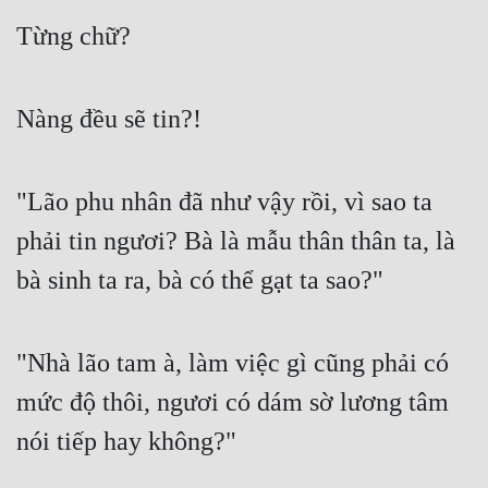
Từng chữ?
Quân Sự
Sảng Văn
Nàng đều sẽ tin?!
Sắc
Sủng
"Lão phu nhân đã như vậy rồi, vì sao ta 
Thanh Xuân
phải tin ngươi? Bà là mẫu thân thân ta, là 
Tiên Hiệp
bà sinh ta ra, bà có thể gạt ta sao?"
Tiểu Thuyết
Trinh Thám
"Nhà lão tam à, làm việc gì cũng phải có 
Triều Đấu
mức độ thôi, ngươi có dám sờ lương tâm 
Trùng Sinh
nói tiếp hay không?"
Trọng Sinh