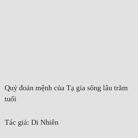
Free
Hậu Cung
Truyện Convert
Truyện Dịch
Truyện Nhập Môn
Truyện ngắn
Xa Lộ Dịch
Quỷ đoản mệnh của Tạ gia sống lâu trăm 
tuổi
Cung Đấu
Cạnh Kỹ
Tác giả: Di Nhiên
Cổ Tiên Hiệp