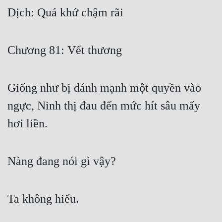
Cổ Đại
Dịch: Quá khứ chậm rãi
Du Hí
Dã Sử
Chương 81: Vết thương
Dị Giới
Giống như bị đánh mạnh một quyền vào 
Dị Năng
ngực, Ninh thị đau đến mức hít sâu mấy 
Gia Đấu
hơi liền.
Góc Nhìn Nam
Góc Nhìn Nữ
Nàng đang nói gì vậy?
Huyền Huyễn
Huyền Nghi
Ta không hiểu.
Huyền Ảo