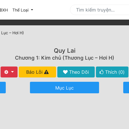
urrent)
BXH
Thể Loại
Lục – Hơi H)
Quy Lai
Chương 1: Kim chủ (Thương Lục – Hơi H)
Báo Lỗi
Theo Dõi
Thích (
0
)
Mục Lục