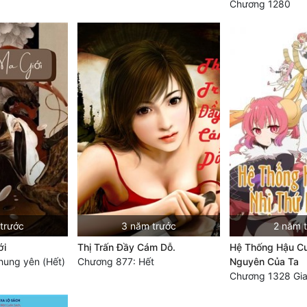
Chương 1280
trước
3 năm trước
2 năm 
ới
Thị Trấn Đầy Cám Dỗ.
Hệ Thống Hậu Cu
hung yên (Hết)
Chương 877: Hết
Nguyên Của Ta