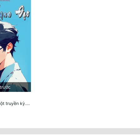
trước
Chương 1303: Một truyền kỳ. HẾT