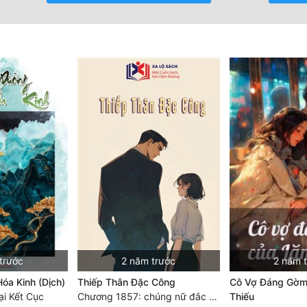
trước
2 năm trước
2 năm 
óa Kinh (Dịch)
Thiếp Thân Đặc Công
Cô Vợ Đáng Gờm
i Kết Cục
Chương 1857: chúng nữ đắc ý tụ tập: sống hay chết
Thiếu