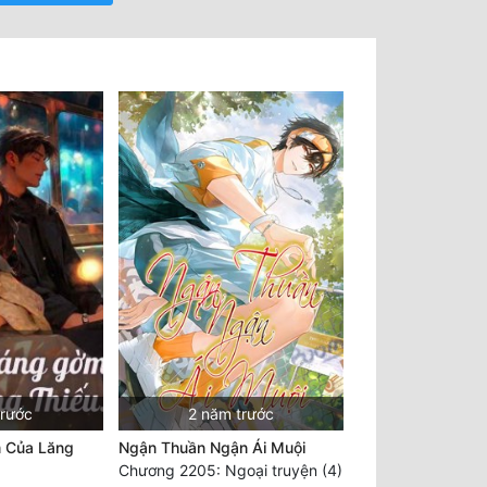
trước
2 năm trước
 Của Lăng
Ngận Thuần Ngận Ái Muội
Chương 2205: Ngoại truyện (4)