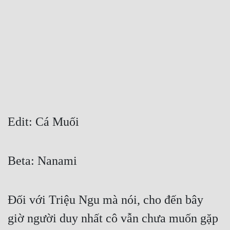
Free
Hậu Cung
Truyện Convert
Truyện Dịch
Truyện Nhập Môn
Truyện ngắn
Edit: Cá Muối
Xa Lộ Dịch
Beta: Nanami
Cung Đấu
Cạnh Kỹ
Đối với Triệu Ngu mà nói, cho đến bây 
giờ người duy nhất cô vẫn chưa muốn gặp 
Cổ Tiên Hiệp