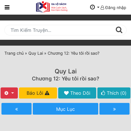
Đăng nhập
Trang
Chủ
Mới
Cập
Nhật
Trang chủ
»
Quy Lai
»
Chương 12: Yêu tôi rồi sao?
(current)
BXH
Quy Lai
Thể Loại
Chương 12: Yêu tôi rồi sao?
Báo Lỗi
Theo Dõi
Thích (
0
)
Tất Cả
Truyện Mới Ra
Mục Lục
Hoàn Thành