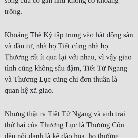
sống của cô gần như không có khoảng 
trống. 
Mưu Mô
Mạt Thế
Khoáng Thế Kỷ tập trung vào bất động sản 
Mỹ Thực
và đầu tư, nhà họ Tiết cùng nhà họ 
Ngôn Tình
Thương rất ít qua lại với nhau, vì vậy giao 
Ngược
tình cũng không sâu đậm, Tiết Tử Ngang 
Nữ Cường
và Thương Lục cũng chỉ đơn thuần là 
Nữ Phụ
quan hệ xã giao. 
Phong Thủy - Tâm Linh
Phương Tây
Nhưng thật ra Tiết Tử Ngang và anh trai 
Phản Phái
thứ hai của Thương Lục là Thương Côn 
đều nổi danh là kẻ đào hoa, họ thường 
Quan Trường