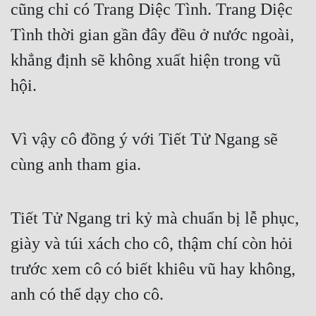
cũng chỉ có Trang Diệc Tình. Trang Diệc 
Cổ Đại
Tình thời gian gần đây đều ở nước ngoài, 
Du Hí
khẳng định sẽ không xuất hiện trong vũ 
Dã Sử
hội. 
Dị Giới
Dị Năng
Vì vậy cô đồng ý với Tiết Tử Ngang sẽ 
Gia Đấu
cùng anh tham gia.
Góc Nhìn Nam
Góc Nhìn Nữ
Tiết Tử Ngang tri kỷ mà chuẩn bị lễ phục, 
Huyền Huyễn
giày và túi xách cho cô, thậm chí còn hỏi 
Huyền Nghi
trước xem cô có biết khiêu vũ hay không, 
anh có thể dạy cho cô. 
Huyền Ảo