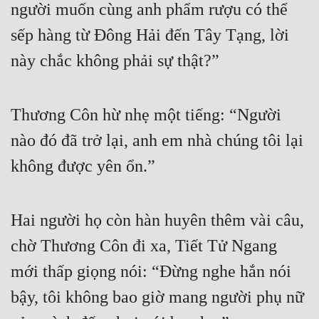
người muốn cùng anh phẩm rượu có thể 
Đô Thị
sếp hàng từ Đông Hải đến Tây Tạng, lời 
Đông Phương
này chắc không phải sự thật?”
Đông Phương Huyền Huyễn
Đồng Nhân
Thương Côn hừ nhẹ một tiếng: “Người 
nào đó đã trở lại, anh em nhà chúng tôi lại 
Cẩu Đạo Trường Sinh
không được yên ổn.”
Ngự Thú
Truyện Nam
Hai người họ còn hàn huyên thêm vài câu, 
Truyện Nữ
chờ Thương Côn đi xa, Tiết Tử Ngang 
Vô Địch Lưu
mới thấp giọng nói: “Đừng nghe hắn nói 
Xây Dựng Thế Lực
bậy, tôi không bao giờ mang người phụ nữ 
Đam Mỹ