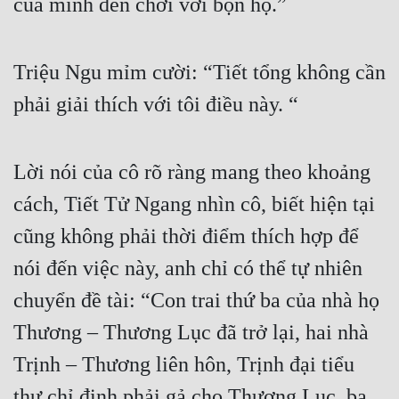
của mình đến chơi với bọn họ.”
Đẹp
Triệu Ngu mỉm cười: “Tiết tổng không cần 
Đẹp Hiệp
phải giải thích với tôi điều này. “
Tính Cách Nhân Vật :
Cơ Trí
Lời nói của cô rõ ràng mang theo khoảng 
Sát Phạt Quyết Đoán
cách, Tiết Tử Ngang nhìn cô, biết hiện tại 
Vô Sỉ
cũng không phải thời điểm thích hợp để 
Điềm Đạm
nói đến việc này, anh chỉ có thể tự nhiên 
chuyển đề tài: “Con trai thứ ba của nhà họ 
Thương – Thương Lục đã trở lại, hai nhà 
Trịnh – Thương liên hôn, Trịnh đại tiểu 
thư chỉ định phải gả cho Thương Lục, ba 