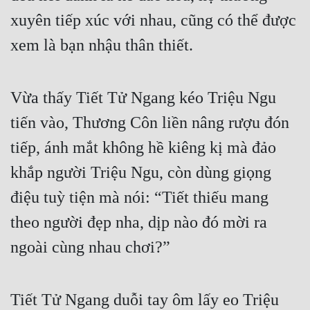
xuyên tiếp xúc với nhau, cũng có thể được 
Quân Sự
xem là bạn nhậu thân thiết. 
Sảng Văn
Sắc
Vừa thấy Tiết Tử Ngang kéo Triệu Ngu 
Sủng
tiến vào, Thương Côn liền nâng rượu đón 
Thanh Xuân
tiếp, ánh mắt không hề kiêng kị mà đảo 
Tiên Hiệp
khắp người Triệu Ngu, còn dùng giọng 
Tiểu Thuyết
điệu tuỳ tiện mà nói: “Tiết thiếu mang 
Trinh Thám
theo người đẹp nha, dịp nào đó mời ra 
Triều Đấu
ngoài cùng nhau chơi?”
Trùng Sinh
Tiết Tử Ngang duỗi tay ôm lấy eo Triệu 
Trọng Sinh