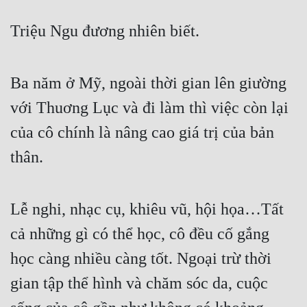
Hài Hước
Triệu Ngu đương nhiên biết. 
Hệ Thống
Học Đường
Ba năm ở Mỹ, ngoài thời gian lên giường 
Khoa Huyễn
với Thuơng Lục và đi làm thì việc còn lại 
Khoa Huyễn Không Gian
của cô chính là nâng cao giá trị của bản 
Kinh Dị
thân. 
Kiếm Hiệp
Kỳ Huyễn
Lễ nghi, nhạc cụ, khiêu vũ, hội họa…Tất 
Kỳ Ảo
cả những gì có thể học, cô đều cố gắng 
Linh Dị
học càng nhiều càng tốt. Ngoại trừ thời 
Làm Giàu
gian tập thể hình và chăm sóc da, cuộc 
Lịch Sử