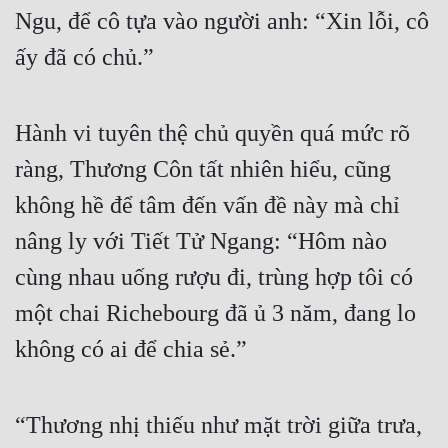
Ngu, để cô tựa vào người anh: “Xin lỗi, cô 
Tu Chân
ấy đã có chủ.”
Tu Tiên
Tội Phạm
Hành vi tuyên thệ chủ quyền quá mức rõ 
Vô Địch
ràng, Thương Côn tất nhiên hiểu, cũng 
Võ Hiệp
không hề để tâm đến vấn đề này mà chỉ 
Võng Du
nâng ly với Tiết Tử Ngang: “Hôm nào 
Xuyên Không
cùng nhau uống rượu đi, trùng hợp tôi có 
Xuyên Nhanh
một chai Richebourg đã ủ 3 năm, đang lo 
Xuyên Sách
không có ai để chia sẻ.”
Xuyên Thư
“Thương nhị thiếu như mặt trời giữa trưa, 
Điền Văn