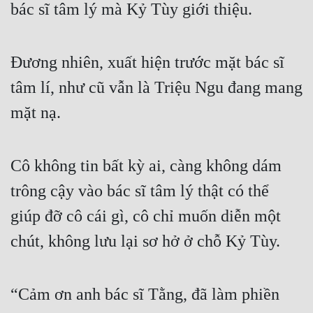
bác sĩ tâm lý mà Kỷ Tùy giới thiệu.
Cổ Đại
Du Hí
Đương nhiên, xuất hiện trước mặt bác sĩ 
Dã Sử
tâm lí, như cũ vẫn là Triệu Ngu đang mang 
Dị Giới
mặt nạ.
Dị Năng
Gia Đấu
Cô không tin bất kỳ ai, càng không dám 
Góc Nhìn Nam
trông cậy vào bác sĩ tâm lý thật có thể 
Góc Nhìn Nữ
giúp đỡ cô cái gì, cô chỉ muốn diễn một 
Huyền Huyễn
chút, không lưu lại sơ hở ở chỗ Kỷ Tùy.
Huyền Nghi
Huyền Ảo
“Cảm ơn anh bác sĩ Tằng, đã làm phiền 