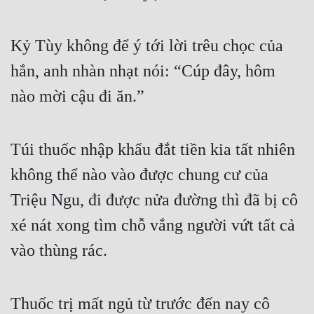
Tu Chân
Kỷ Tùy không để ý tới lời trêu chọc của 
Tu Tiên
hắn, anh nhàn nhạt nói: “Cúp đây, hôm 
Tội Phạm
nào mời cậu đi ăn.”
Vô Địch
Võ Hiệp
Túi thuốc nhập khẩu đắt tiền kia tất nhiên 
Võng Du
không thể nào vào được chung cư của 
Xuyên Không
Triệu Ngu, đi được nửa đường thì đã bị cô 
Xuyên Nhanh
xé nát xong tìm chỗ vắng người vứt tất cả 
Xuyên Sách
vào thùng rác. 
Xuyên Thư
Điền Văn
Thuốc trị mất ngủ từ trước đến nay cô 