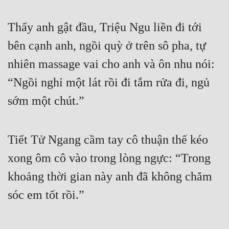
Đẹp
Thấy anh gật đầu, Triệu Ngu liền đi tới 
Đẹp Hiệp
bên cạnh anh, ngồi quỳ ở trên sô pha, tự 
nhiên massage vai cho anh và ôn nhu nói: 
Tính Cách Nhân Vật :
“Ngồi nghỉ một lát rồi đi tắm rửa đi, ngủ 
Cơ Trí
sớm một chút.”
Sát Phạt Quyết Đoán
Vô Sỉ
Tiết Tử Ngang cầm tay cô thuận thế kéo 
Điềm Đạm
xong ôm cô vào trong lòng ngực: “Trong 
khoảng thời gian này anh đã không chăm 
sóc em tốt rồi.”