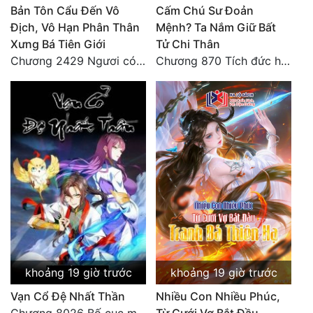
Bản Tôn Cẩu Đến Vô
Cấm Chú Sư Đoản
Địch, Vô Hạn Phân Thân
Mệnh? Ta Nắm Giữ Bất
Xưng Bá Tiên Giới
Tử Chi Thân
Chương 2429 Ngươi có tuệ nhãn? Ta có...
Chương 870 Tích đức hành thiện
khoảng 19 giờ trước
khoảng 19 giờ trước
Vạn Cổ Đệ Nhất Thần
Nhiều Con Nhiều Phúc,