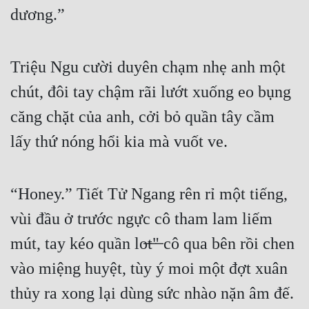
dương.”
Triệu Ngu cười duyên chạm nhẹ anh một 
chút, đôi tay chậm rãi lướt xuống eo bụng 
căng chặt của anh, cởi bỏ quần tây cầm 
lấy thứ nóng hổi kia mà vuốt ve. 
“Honey.” Tiết Tử Ngang rên rỉ một tiếng, 
vùi đầu ở trước ngực cô tham lam liếm 
mút, tay kéo quần lo̶t̶"̶ cô qua bên rồi chen 
vào miệng huyệt, tùy ý moi một đợt xuân 
thủy ra xong lại dùng sức nhào nặn âm đế.