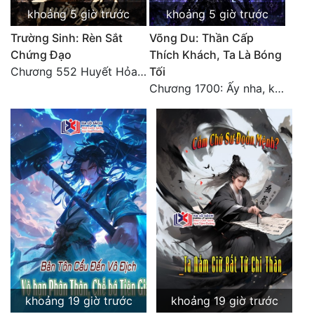
khoảng 5 giờ trước
khoảng 5 giờ trước
Trường Sinh: Rèn Sắt
Võng Du: Thần Cấp
Chứng Đạo
Thích Khách, Ta Là Bóng
Chương 552 Huyết Hỏa Độn Hư, nhân quả chưa dứt
Tối
Chương 1700: Ấy nha, không có chuyện gì!
khoảng 19 giờ trước
khoảng 19 giờ trước