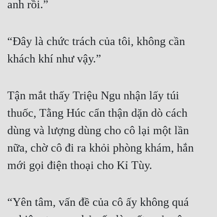
anh rồi.”
Hài Hước
Hệ Thống
“Đây là chức trách của tôi, không cần 
Học Đường
khách khí như vậy.”
Khoa Huyễn
Khoa Huyễn Không Gian
Tận mắt thấy Triệu Ngu nhận lấy túi 
Kinh Dị
thuốc, Tằng Húc cẩn thận dặn dò cách 
Kiếm Hiệp
dùng và lượng dùng cho cô lại một lần 
Kỳ Huyễn
nữa, chờ cô đi ra khỏi phòng khám, hắn 
Kỳ Ảo
mới gọi điện thoại cho Kỉ Tùy.
Linh Dị
Làm Giàu
“Yên tâm, vấn đề của cô ấy không quá 
Lịch Sử