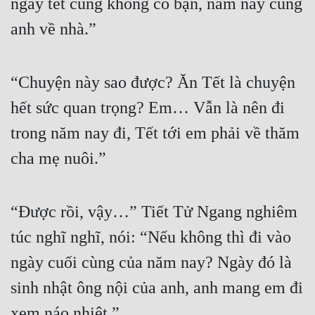
ngày tết cũng không có bạn, năm nay cùng 
anh về nhà.”
“Chuyện này sao được? Ăn Tết là chuyện 
hết sức quan trọng? Em… Vẫn là nên đi 
trong năm nay đi, Tết tới em phải về thăm 
cha mẹ nuôi.”
“Được rồi, vậy…” Tiết Tử Ngang nghiêm 
túc nghĩ nghĩ, nói: “Nếu không thì đi vào 
ngày cuối cùng của năm nay? Ngày đó là 
sinh nhật ông nội của anh, anh mang em đi 
xem náo nhiệt.”