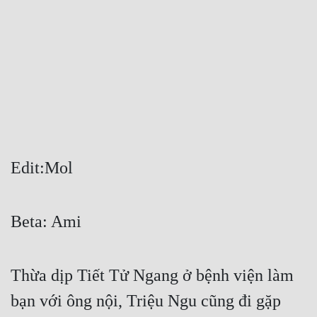
Free
Hậu Cung
Truyện Convert
Truyện Dịch
Truyện Nhập Môn
Truyện ngắn
Edit:Mol
Xa Lộ Dịch
Beta: Ami
Cung Đấu
Cạnh Kỹ
Thừa dịp Tiết Tử Ngang ở bệnh viện làm 
bạn với ông nội, Triệu Ngu cũng đi gặp 
Cổ Tiên Hiệp