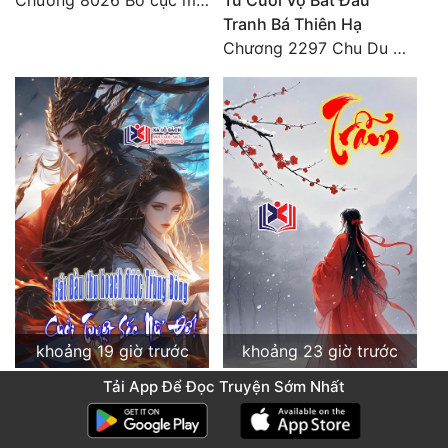
Chương 8026 Bố cục mới
Từ Cưới Vợ Bắt Đầu
Tranh Bá Thiên Hạ
Chương 2297 Chu Du Du mang thai
khoảng 19 giờ trước
khoảng 23 giờ trước
Bắt Đầu Thu Hoạch Được
Trẫm
Tải App Để Đọc Truyện Sớm Nhất
Trùng Đồng, Cưới Tuyệt
Chương 475: Vua nhặt (1)
Sắc Nữ Đế!