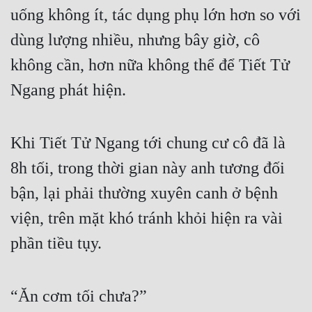
Đô Thị
uống không ít, tác dụng phụ lớn hơn so với 
dùng lượng nhiều, nhưng bây giờ, cô 
Đông Phương
không cần, hơn nữa không thể để Tiết Tử 
Đông Phương Huyền Huyễn
Ngang phát hiện.
Đồng Nhân
Khi Tiết Tử Ngang tới chung cư cô đã là 
Cẩu Đạo Trường Sinh
8h tối, trong thời gian này anh tương đối 
Ngự Thú
bận, lại phải thường xuyên canh ở bệnh 
Truyện Nam
viện, trên mặt khó tránh khỏi hiện ra vài 
Truyện Nữ
phần tiều tụy.
Vô Địch Lưu
Xây Dựng Thế Lực
“Ăn cơm tối chưa?”
Đam Mỹ