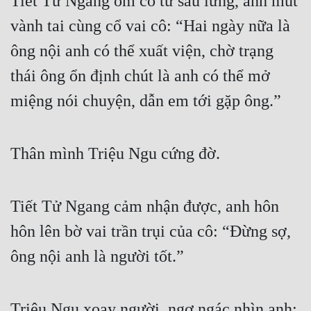
Tiết Tử Ngang ôm cô từ sau lưng, anh mút 
vành tai cùng cổ vai cô: “Hai ngày nữa là 
ông nội anh có thể xuất viện, chờ trạng 
thái ông ổn định chút là anh có thể mở 
miệng nói chuyện, dẫn em tới gặp ông.”
Thân mình Triệu Ngu cứng đờ.
Tiết Tử Ngang cảm nhận được, anh hôn 
hôn lên bờ vai trần trụi của cô: “Đừng sợ, 
ông nội anh là người tốt.”
Triệu Ngu xoay người, ngơ ngác nhìn anh: 