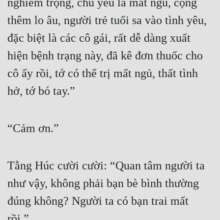
nghiêm trọng, chủ yếu là mất ngủ, cộng 
thêm lo âu, người trẻ tuổi sa vào tình yêu, 
Mưu Mô
đặc biệt là các cô gái, rất dễ dàng xuất 
Mạt Thế
hiện bệnh trạng này, đã kê đơn thuốc cho 
Mỹ Thực
cô ấy rồi, tớ có thể trị mất ngủ, thất tình 
Ngôn Tình
hở, tớ bó tay.”
Ngược
Nữ Cường
“Cảm ơn.”
Nữ Phụ
Phong Thủy - Tâm Linh
Tằng Húc cười cười: “Quan tâm người ta 
Phương Tây
như vậy, không phải bạn bè bình thường 
Phản Phái
đúng không? Người ta có bạn trai mất 
Quan Trường
rồi.”