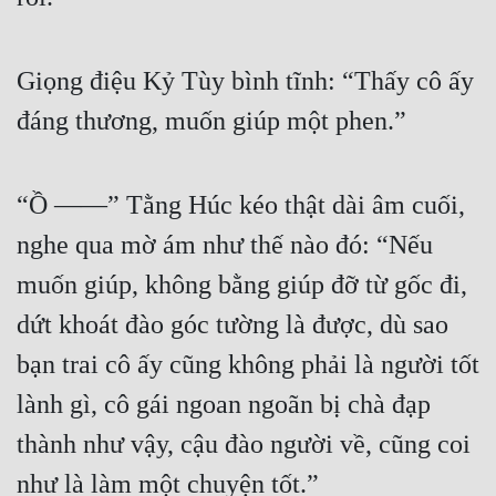
Quân Sự
Giọng điệu Kỷ Tùy bình tĩnh: “Thấy cô ấy 
Sảng Văn
đáng thương, muốn giúp một phen.”
Sắc
Sủng
“Ồ ——” Tằng Húc kéo thật dài âm cuối, 
Thanh Xuân
nghe qua mờ ám như thế nào đó: “Nếu 
Tiên Hiệp
muốn giúp, không bằng giúp đỡ từ gốc đi, 
Tiểu Thuyết
dứt khoát đào góc tường là được, dù sao 
Trinh Thám
bạn trai cô ấy cũng không phải là người tốt 
Triều Đấu
lành gì, cô gái ngoan ngoãn bị chà đạp 
Trùng Sinh
thành như vậy, cậu đào người về, cũng coi 
Trọng Sinh
như là làm một chuyện tốt.”