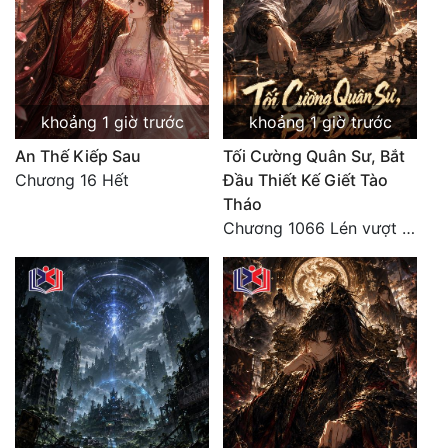
khoảng 1 giờ trước
khoảng 1 giờ trước
An Thế Kiếp Sau
Tối Cường Quân Sư, Bắt
Chương 16 Hết
Đầu Thiết Kế Giết Tào
Tháo
Chương 1066 Lén vượt Nam Bì, đánh thẳng Nghiệp Thành (2/2)