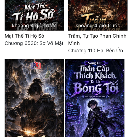
khoảng 4 giờ trước
khoảng 4 giờ trước
Mạt Thế Ti Hộ Sở
Trẫm, Tự Tạo Phản Chính
Chương 6530: Sợ Vỡ Mật
Mình
Chương 110 Hai Bên Ứng Phó