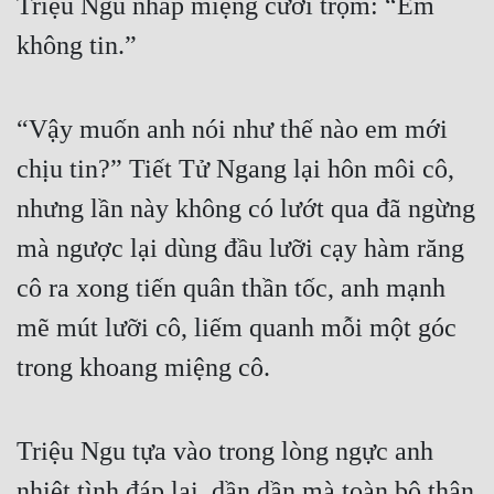
Triệu Ngu nhấp miệng cười trộm: “Em 
không tin.”
“Vậy muốn anh nói như thế nào em mới 
chịu tin?” Tiết Tử Ngang lại hôn môi cô, 
nhưng lần này không có lướt qua đã ngừng 
mà ngược lại dùng đầu lưỡi cạy hàm răng 
cô ra xong tiến quân thần tốc, anh mạnh 
mẽ mút lưỡi cô, liếm quanh mỗi một góc 
trong khoang miệng cô.
Triệu Ngu tựa vào trong lòng ngực anh 
nhiệt tình đáp lại, dần dần mà toàn bộ thân 