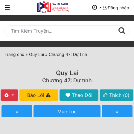
Đăng nhập
Trang
Chủ
Mới
Cập
Nhật
Trang chủ
»
Quy Lai
»
Chương 47: Dự tính
(current)
BXH
Quy Lai
Thể Loại
Chương 47: Dự tính
Báo Lỗi
Theo Dõi
Thích (
0
)
Tất Cả
Truyện Mới Ra
Mục Lục
Hoàn Thành