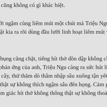
 cũng không có gì khác biệt.
ới ngậm cùng liếm mút một chút mà Triệu Ngu
t kia ra rồi dùng đầu lưỡi linh hoạt liếm mút 
ng căng chặt, tiếng hít thở dồn dập không ch
ản ứng của anh, Triệu Ngu càng ra sức hút liế
cây, thử thăm dò thâm nhập sâu xuống tận yết 
hật sự không thích ngậm sâu đến họng. Cảm gi
ảm giác hít thở không thông thật sự không thoả