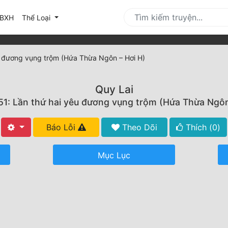
urrent)
BXH
Thể Loại
u đương vụng trộm (Hứa Thừa Ngôn – Hơi H)
Quy Lai
1: Lần thứ hai yêu đương vụng trộm (Hứa Thừa Ngôn
Báo Lỗi
Theo Dõi
Thích (
0
)
Mục Lục