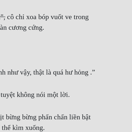
̶, cô chỉ xoa bóp vuốt ve trong 
oàn cương cứng. 
h như vậy, thật là quá hư hỏng .”
tuyệt không nói một lời.
hịt bừng bừng phấn chấn liền bật 
g thể kìm xuống.