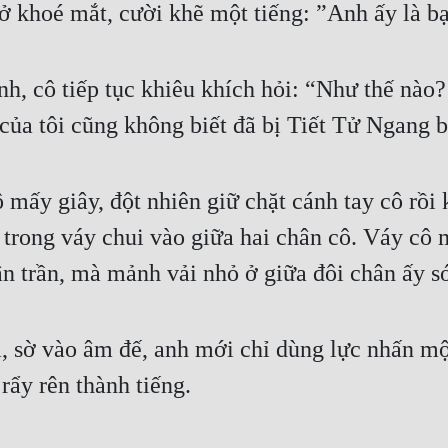
 ở khoé mắt, cười khẽ một tiếng: ”Anh ấy là bạ
, cô tiếp tục khiêu khích hỏi: “Như thế nào?
của tôi cũng không biết đã bị Tiết Tử Ngang b
y giây, đột nhiên giữ chặt cánh tay cô rồi kéo
o trong váy chui vào giữa hai chân cô. Váy cô 
chân trần, mà mảnh vải nhỏ ở giữa đôi chân ấy s
ra, sờ vào âm đế, anh mới chỉ dùng lực nhấn mộ
rẩy rên thành tiếng.