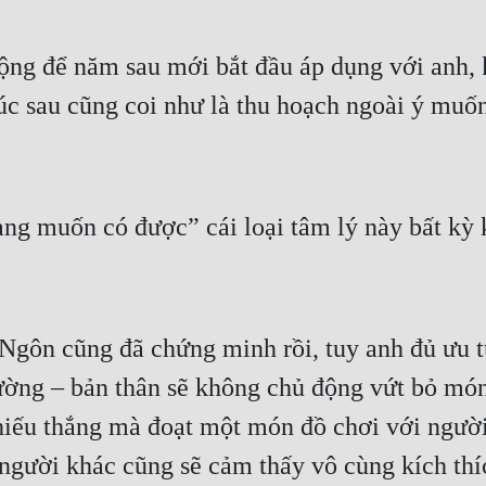
ng để năm sau mới bắt đầu áp dụng với anh, k
úc sau cũng coi như là thu hoạch ngoài ý muốn
ng muốn có được” cái loại tâm lý này bất kỳ k
gôn cũng đã chứng minh rồi, tuy anh đủ ưu tú
ờng – bản thân sẽ không chủ động vứt bỏ món 
hiếu thắng mà đoạt một món đồ chơi với người
người khác cũng sẽ cảm thấy vô cùng kích thíc