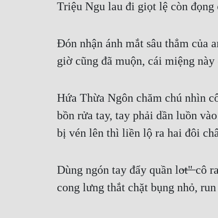
Triệu Ngu lau đi giọt lệ còn đọng
Đón nhận ánh mắt sâu thẳm của anh
giờ cũng đã muộn, cái miệng này 
Hứa Thừa Ngôn chăm chú nhìn cô mấ
bồn rửa tay, tay phải dần luồn và
bị vén lên thì liền lộ ra hai đôi 
Dùng ngón tay đẩy quần lo̶t̶"̶ cô 
cong lưng thắt chặt bụng nhỏ, run 