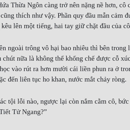
ứa Thừa Ngôn càng trở nên nặng nề hơn, cô có
ào cũng thích như vậy. Phần quy đầu mẫn cảm 
u lên một tiếng, hai tay giữ chặt đầu của cô
ên ngoài trông vô hại bao nhiêu thì bên trong 
u chút nữa là không thể khống chế được cỗ xú
học vào rút ra hơn mười cái liền phun ra ở tron
 sặc đến liên tục ho khan, nước mắt chảy ròng.
c tội lỗi nào, ngược lại còn nắm cằm cô, bức 
 Tiết Tử Ngang?”