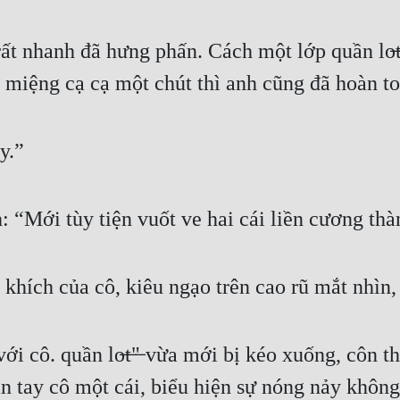
t nhanh đã hưng phấn. Cách một lớp quần lo̶t̶"
g miệng cạ cạ một chút thì anh cũng đã hoàn t
y.”
 “Mới tùy tiện vuốt ve hai cái liền cương thàn
hích của cô, kiêu ngạo trên cao rũ mắt nhìn, 
ới cô. quần lo̶t̶"̶ vừa mới bị kéo xuống, côn t
n tay cô một cái, biểu hiện sự nóng nảy khôn