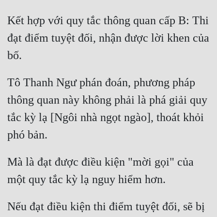
Kết hợp với quy tắc thông quan cấp B: Thi 
Mưu Mô
đạt điểm tuyệt đối, nhận được lời khen của 
Mạt Thế
bố. 
Mỹ Thực
Ngôn Tình
Tô Thanh Ngư phán đoán, phương pháp 
Ngược
thông quan này không phải là phá giải quy 
tắc kỳ lạ [Ngôi nhà ngọt ngào], thoát khỏi 
Nữ Cường
phó bản. 
Nữ Phụ
Phong Thủy - Tâm Linh
Mà là đạt được điều kiện "mời gọi" của 
Phương Tây
một quy tắc kỳ lạ nguy hiểm hơn. 
Phản Phái
Nếu đạt điều kiện thi điểm tuyệt đối, sẽ bị 
Quan Trường