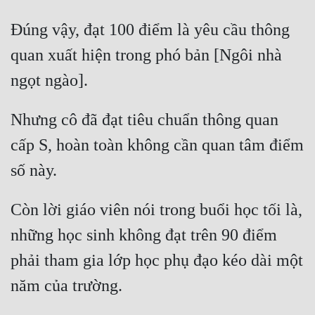
Cổ Đại
Đúng vậy, đạt 100 điểm là yêu cầu thông 
Du Hí
quan xuất hiện trong phó bản [Ngôi nhà 
Dã Sử
ngọt ngào]. 
Dị Giới
Nhưng cô đã đạt tiêu chuẩn thông quan 
Dị Năng
cấp S, hoàn toàn không cần quan tâm điểm 
Gia Đấu
số này. 
Góc Nhìn Nam
Còn lời giáo viên nói trong buổi học tối là, 
Góc Nhìn Nữ
những học sinh không đạt trên 90 điểm 
Huyền Huyễn
phải tham gia lớp học phụ đạo kéo dài một 
Huyền Nghi
năm của trường. 
Huyền Ảo