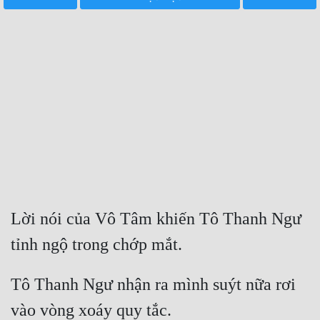
Free
Hậu Cung
Truyện Convert
Truyện Dịch
Truyện Nhập Môn
Truyện ngắn
Xa Lộ Dịch
Lời nói của Vô Tâm khiến Tô Thanh Ngư 
tỉnh ngộ trong chớp mắt. 
Cung Đấu
Cạnh Kỹ
Tô Thanh Ngư nhận ra mình suýt nữa rơi 
Cổ Tiên Hiệp
vào vòng xoáy quy tắc. 