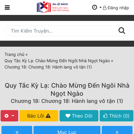
Đăng nhập
Trang
Chủ
Mới
Cập
Nhật
Trang chủ
»
(current)
Quy Tắc Kỳ Lạ: Chào Mừng Đến Ngôi Nhà Ngọt Ngào
»
BXH
Chương 18: Chương 18: Hành lang vô tận (1)
Thể Loại
Quy Tắc Kỳ Lạ: Chào Mừng Đến Ngôi Nhà
Ngọt Ngào
Tất Cả
Chương 18: Chương 18: Hành lang vô tận (1)
Truyện Mới Ra
Báo Lỗi
Theo Dõi
Thích (
0
)
Hoàn Thành
Mục Lục