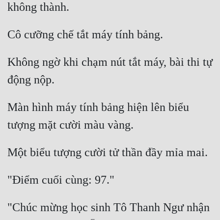
không thành. 
Đô Thị
Đông Phương
Cô cưỡng chế tắt máy tính bảng. 
Đông Phương Huyền Huyễn
Không ngờ khi chạm nút tắt máy, bài thi tự 
Đồng Nhân
động nộp. 
Cẩu Đạo Trường Sinh
Màn hình máy tính bảng hiện lên biểu 
Ngự Thú
tượng mặt cười màu vàng. 
Truyện Nam
Một biểu tượng cười tử thần đầy mỉa mai. 
Truyện Nữ
"Điểm cuối cùng: 97." 
Vô Địch Lưu
Xây Dựng Thế Lực
"Chúc mừng học sinh Tô Thanh Ngư nhận 
Đam Mỹ