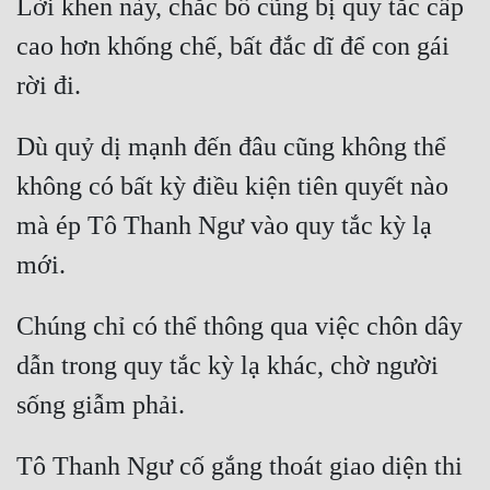
Lời khen này, chắc bố cũng bị quy tắc cấp 
Tu Chân
cao hơn khống chế, bất đắc dĩ để con gái 
Tu Tiên
rời đi. 
Tội Phạm
Dù quỷ dị mạnh đến đâu cũng không thể 
Vô Địch
không có bất kỳ điều kiện tiên quyết nào 
Võ Hiệp
mà ép Tô Thanh Ngư vào quy tắc kỳ lạ 
Võng Du
mới. 
Xuyên Không
Chúng chỉ có thể thông qua việc chôn dây 
Xuyên Nhanh
dẫn trong quy tắc kỳ lạ khác, chờ người 
Xuyên Sách
sống giẫm phải. 
Xuyên Thư
Tô Thanh Ngư cố gắng thoát giao diện thi 
Điền Văn