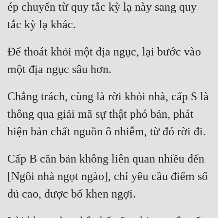
ép chuyển từ quy tắc kỳ lạ này sang quy 
Quân Sự
tắc kỳ lạ khác. 
Sảng Văn
Để thoát khỏi một địa ngục, lại bước vào 
Sắc
một địa ngục sâu hơn. 
Sủng
Thanh Xuân
Chẳng trách, cùng là rời khỏi nhà, cấp S là 
thông qua giải mã sự thật phó bản, phát 
Tiên Hiệp
hiện bản chất nguồn ô nhiễm, từ đó rời đi. 
Tiểu Thuyết
Trinh Thám
Cấp B căn bản không liên quan nhiều đến 
Triều Đấu
[Ngôi nhà ngọt ngào], chỉ yêu cầu điểm số 
Trùng Sinh
đủ cao, được bố khen ngợi. 
Trọng Sinh