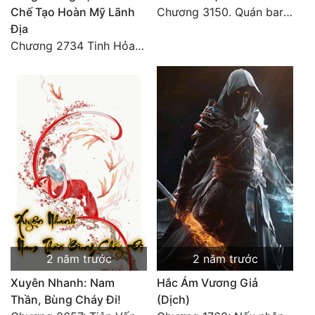
Chế Tạo Hoàn Mỹ Lãnh
Chương 3150. Quán bar Huyết Hải. Hết
Địa
Chương 2734 Tinh Hỏa (Đại kết cục) (2)
2 năm trước
2 năm trước
Xuyên Nhanh: Nam
Hắc Ám Vương Giả
Thần, Bùng Cháy Đi!
(Dịch)