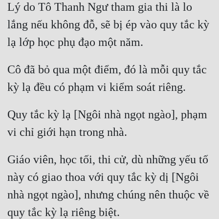
Hài Hước
Lý do Tô Thanh Ngư tham gia thi là lo 
lắng nếu không đỗ, sẽ bị ép vào quy tắc kỳ 
Hệ Thống
lạ lớp học phụ đạo một năm. 
Học Đường
Khoa Huyễn
Cô đã bỏ qua một điểm, đó là mỗi quy tắc 
Khoa Huyễn Không Gian
kỳ lạ đều có phạm vi kiểm soát riêng. 
Kinh Dị
Quy tắc kỳ lạ [Ngôi nhà ngọt ngào], phạm 
Kiếm Hiệp
vi chỉ giới hạn trong nhà. 
Kỳ Huyễn
Giáo viên, học tối, thi cử, dù những yếu tố 
Kỳ Ảo
này có giao thoa với quy tắc kỳ dị [Ngôi 
Linh Dị
nhà ngọt ngào], nhưng chúng nên thuộc về 
Làm Giàu
quy tắc kỳ lạ riêng biệt. 
Lịch Sử