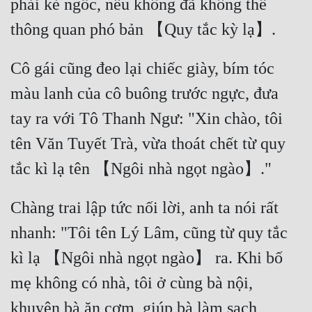
phải kẻ ngốc, nếu không đã không thể 
thông quan phó bản 【Quy tắc kỳ lạ】. 
Cô gái cũng đeo lại chiếc giày, bím tóc 
màu lanh của cô buông trước ngực, đưa 
tay ra với Tô Thanh Ngư: "Xin chào, tôi 
tên Văn Tuyết Trà, vừa thoát chết từ quy 
tắc kì lạ tên 【Ngôi nhà ngọt ngào】." 
Chàng trai lập tức nối lời, anh ta nói rất 
nhanh: "Tôi tên Lý Lâm, cũng từ quy tắc 
kì lạ 【Ngôi nhà ngọt ngào】 ra. Khi bố 
mẹ không có nhà, tôi ở cùng bà nội, 
khuyên bà ăn cơm, giúp bà làm sạch 