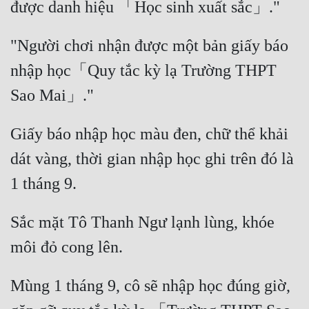
được danh hiệu 「Học sinh xuất sắc」." 
Đẹp
"Người chơi nhận được một bản giấy báo 
Đẹp Hiệp
nhập học「Quy tắc kỳ lạ Trường THPT 
Tính Cách Nhân Vật :
Sao Mai」." 
Cơ Trí
Giấy báo nhập học màu đen, chữ thể khải 
Sát Phạt Quyết Đoán
dát vàng, thời gian nhập học ghi trên đó là 
Vô Sỉ
1 tháng 9. 
Điềm Đạm
Sắc mặt Tô Thanh Ngư lạnh lùng, khóe 
môi đỏ cong lên. 
Mùng 1 tháng 9, cô sẽ nhập học đúng giờ, 